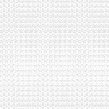
公司注册 免费公司注册 中字头公司注册 工商注册_企业科_
我公司即日起免费注册公司,重要,免费郑州公司注册今题网
【免费公司注册,提供地址,代理记账会计100元起】-青秀新竹易登网
【免费公司注册记账报税】0元只收工本费微微企服-中国产品网
【苏州沧浪区免费注册公司工商注册一站式】-苏州平江易登网
免费注册公司,代理记账,无地址注册,公司转让【今日推荐网-郑州
【深圳免费公司注册不用资金不用地址直接注册】-公司注册-东莞赶集网
免费公司注册、企业变更、年检、财税咨询、会计代理等-盐城58同城
免费注册公司99元代理记账【今日推荐网-武汉工商/税务/财务】
免费注册公司税务登记_西宁城西区工商注册_西宁去114网
【郑州正雪财务咨询有限公司_免费公司注册专业一站式财税服务】-
【免费注册公司7天出证送400电话_免费注册公司7天出证送400电话
免费注册公司、代理记账、专业高效可靠、万家企业选择-江门58同城
青岛公司注册|青岛外贸公司注册|青岛工商注册代理|青岛市北区免费
免费公司注册、提供地址、青岛四方区公司注册办照-青青岛社区
开封专业代理注册公司,免费注册公司,代理记账-开封58同城
免费注册公司免费注册公司免费工商注册代理记账-广州58同城
免费注册公司,免费提供地址,选择海纳,选择专业-杭州58同城
微智云—互联网+财税服务领跑者
【免费公司注册、专业记账报税、资质办理、出口退税】-兰山兰山易
专业年检不过免费注册公司公司办更-北京58同城
【株洲免费公司注册_免费代办公司注册！！！】-公司注册-株洲赶集网