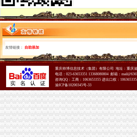
免费注册公司-标网-创业小鸟
免费注册公司,专业代理记账-济宁58同城
注册公司（免费）代理行业老公司会员6年,信誉保证-蚌埠58同城
代理记账免费公司注册-临沂58同城
聊城免费注册公司、代理记账、工商注册,财税咨询-聊城58同城
【免费公司注册、超低价记账代理、增资、验资】-青山湖京东易登网
上海注册公司_注册上海公司_上海公司注册_注册公司-免费注册公司
友情链接：
自助添加
公司注册；免费公司注册；中字头公司注册；工商注册北京工商年检
杭州专项审批：免费注册公司免费注册公司快7天-杭州爱问分类
免费注册公司,税务咨询-江门58同城
费注册公司免费注册五证合一免费注册公司代理记账有优惠-其他商
重庆帅博信息技术（集团）有限公司 地址：重庆渝
电话：023-63653351 13368080804 邮箱：mail@6365
【地宝网】免费公司注册来了_咨询代办顾问
咨询QQ：工商：1063653355 进出口权：1063653355
世纪佳缘网：国内领先的在线恋网站,免费注册马上寻缘
渝ICP备10200345号-33
免费注册公司
济南免费注册公司.代理记账.验资.审计.评估.商标注册—历下—解放东路
惠生会计提供免费注册公司、专业代理记账服务-龙岩58同城
徐汇区免费注册公司
衡水免费公司注册、公司手续转让、代理会计,商标注册-衡水58同城
免费注册公司,商标注册,验资审计,资质代办-太原58同城
免费注册公司一条龙服务、代理记账、商标注册、食品流-漳州58同城
《工商注册价》免费注册公司；入驻天猫、京东、阿里-广州58同城