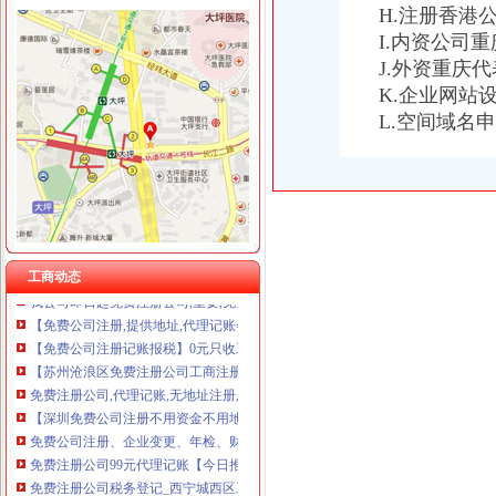
H.注册香港
I.内资公司
J.外资重庆
免费注册公司
K.企业网站
济南免费注册公司.代理记账.验资.审计.评估.商标注册—历下—解放东路
L.空间域名
惠生会计提供免费注册公司、专业代理记账服务-龙岩58同城
徐汇区免费注册公司
衡水免费公司注册、公司手续转让、代理会计,商标注册-衡水58同城
免费注册公司,商标注册,验资审计,资质代办-太原58同城
免费注册公司一条龙服务、代理记账、商标注册、食品流-漳州58同城
《工商注册价》免费注册公司；入驻天猫、京东、阿里-广州58同城
公司注册 免费公司注册 中字头公司注册 工商注册_企业科_
工商动态
我公司即日起免费注册公司,重要,免费郑州公司注册今题网
【免费公司注册,提供地址,代理记账会计100元起】-青秀新竹易登网
【免费公司注册记账报税】0元只收工本费微微企服-中国产品网
【苏州沧浪区免费注册公司工商注册一站式】-苏州平江易登网
免费注册公司,代理记账,无地址注册,公司转让【今日推荐网-郑州
【深圳免费公司注册不用资金不用地址直接注册】-公司注册-东莞赶集网
免费公司注册、企业变更、年检、财税咨询、会计代理等-盐城58同城
免费注册公司99元代理记账【今日推荐网-武汉工商/税务/财务】
免费注册公司税务登记_西宁城西区工商注册_西宁去114网
【郑州正雪财务咨询有限公司_免费公司注册专业一站式财税服务】-