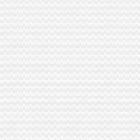
免费注册公司是真的啦不信你试试【今日推荐网-广州工商/税务/财务】
深圳公司注册,深圳代理公司注册,深圳龙华民公司注册2017新政
免费注册公司送做账供真实注册地址卖票公司勿扰-东莞58同城
免费注册公司、免费申请一般纳税人、代理记账有优惠-福州58同城
免费注册公司,代理记账,工商变更。倒票勿扰谢谢-合肥58同城
【广州免费注册公司无地址注册公司欢迎来电】-埔埔易登网
【免费注册公司注册商标】-义乌北苑易登网
提供地址,免费注册公司,记账99元起-济南58同城
【广州市祥佳财务咨询有限公司_《工商注册价》免费注册公司；入
龙南免费公司注册,龙南代理记账,龙南变更注销-赣州58同城
免费注册公司-标网-创业小鸟
免费注册公司,专业代理记账-济宁58同城
注册公司（免费）代理行业老公司会员6年,信誉保证-蚌埠58同城
代理记账免费公司注册-临沂58同城
聊城免费注册公司、代理记账、工商注册,财税咨询-聊城58同城
【免费公司注册、超低价记账代理、增资、验资】-青山湖京东易登网
上海注册公司_注册上海公司_上海公司注册_注册公司-免费注册公司
公司注册；免费公司注册；中字头公司注册；工商注册北京工商年检
杭州专项审批：免费注册公司免费注册公司快7天-杭州爱问分类
免费注册公司,税务咨询-江门58同城
费注册公司免费注册五证合一免费注册公司代理记账有优惠-其他商