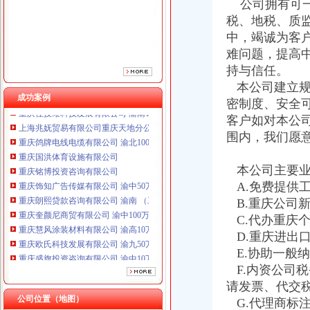
重庆铭博投资咨询有限公司
公司拥有可一
重庆饰知广告传媒有限公司 渝中50万 （工商注册）
税、地税、质
重庆朗熙贷款咨询有限公司 渝南 （工商注册）
中，竭诚为客
重庆奎颜尼商贸有限公司 渝中100万 （工商注册）
难问题，提高
重庆慧风涂装材料有限公司 渝高10万 （工商注册）
持与信任。
重庆欧氏科技发展有限公司 渝九50万 （进出口权）
本公司建立规
重庆盛旗投资咨询有限公司 渝中10万 （工商注册）
成功案例
重庆佳技维科技发展有限公司 渝南100万 （进出口权）
密制度、安全
上海兆妩贸易有限公司重庆天地分公司 渝中 （工商注册）
客户如对本公
重庆鸽牌电线电缆有限公司 渝北10010万 (进出口权)
围内，我们愿
重庆国洪体育设施有限公司
重庆铭博投资咨询有限公司
本公司主要业
重庆饰知广告传媒有限公司 渝中50万 （工商注册）
A.免费提供
重庆朗熙贷款咨询有限公司 渝南 （工商注册）
B.重庆公司
重庆奎颜尼商贸有限公司 渝中100万 （工商注册）
重庆慧风涂装材料有限公司 渝高10万 （工商注册）
C.代办重庆
重庆欧氏科技发展有限公司 渝九50万 （进出口权）
D.重庆进出
重庆盛旗投资咨询有限公司 渝中10万 （工商注册）
E.协助一般
重庆佳技维科技发展有限公司 渝南100万 （进出口权）
F.内资公司
上海兆妩贸易有限公司重庆天地分公司 渝中 （工商注册）
请发票、代交
公司位置（地图）
G.代理商标