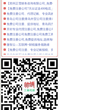
【免费注册公司7天出证送400电话_免费注册公司7天出证送400电话
免费注册公司、代理记账、专业高效可靠、万家企业选择-江门58同城
青岛公司注册|青岛外贸公司注册|青岛工商注册代理|青岛市北区免费
免费公司注册、提供地址、青岛四方区公司注册办照-青青岛社区
开封专业代理注册公司,免费注册公司,代理记账-开封58同城
免费注册公司免费注册公司免费工商注册代理记账-广州58同城
免费注册公司,免费提供地址,选择海纳,选择专业-杭州58同城
微智云—互联网+财税服务领跑者
【免费公司注册、专业记账报税、资质办理、出口退税】-兰山兰山易
专业年检不过免费注册公司公司办更-北京58同城
【株洲免费公司注册_免费代办公司注册！！！】-公司注册-株洲赶集网
免费注册公司是真的啦不信你试试【今日推荐网-广州工商/税务/财务】
深圳公司注册,深圳代理公司注册,深圳龙华民公司注册2017新政
免费注册公司送做账供真实注册地址卖票公司勿扰-东莞58同城
免费注册公司、免费申请一般纳税人、代理记账有优惠-福州58同城
免费注册公司,代理记账,工商变更。倒票勿扰谢谢-合肥58同城
【广州免费注册公司无地址注册公司欢迎来电】-埔埔易登网
【免费注册公司注册商标】-义乌北苑易登网
提供地址,免费注册公司,记账99元起-济南58同城
【广州市祥佳财务咨询有限公司_《工商注册价》免费注册公司；入
龙南免费公司注册,龙南代理记账,龙南变更注销-赣州58同城