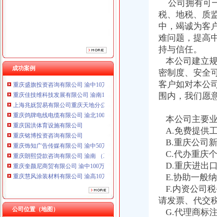
公司拥有可一
重庆国洪体育设施有限公司
税、地税、质
重庆铭博投资咨询有限公司
中，竭诚为客
重庆饰知广告传媒有限公司 渝中50万 （工商注册）
难问题，提高
重庆朗熙贷款咨询有限公司 渝南 （工商注册）
重庆奎颜尼商贸有限公司 渝中100万 （工商注册）
持与信任。
重庆慧风涂装材料有限公司 渝高10万 （工商注册）
本公司建立规
重庆欧氏科技发展有限公司 渝九50万 （进出口权）
成功案例
密制度、安全
重庆盛旗投资咨询有限公司 渝中10万 （工商注册）
客户如对本公
重庆佳技维科技发展有限公司 渝南100万 （进出口权）
围内，我们愿
上海兆妩贸易有限公司重庆天地分公司 渝中 （工商注册）
重庆鸽牌电线电缆有限公司 渝北10010万 (进出口权)
本公司主要业
重庆国洪体育设施有限公司
重庆铭博投资咨询有限公司
A.免费提供
重庆饰知广告传媒有限公司 渝中50万 （工商注册）
B.重庆公司
重庆朗熙贷款咨询有限公司 渝南 （工商注册）
C.代办重庆
重庆奎颜尼商贸有限公司 渝中100万 （工商注册）
D.重庆进出
重庆慧风涂装材料有限公司 渝高10万 （工商注册）
E.协助一般
重庆欧氏科技发展有限公司 渝九50万 （进出口权）
F.内资公司
重庆盛旗投资咨询有限公司 渝中10万 （工商注册）
请发票、代交
重庆佳技维科技发展有限公司 渝南100万 （进出口权）
公司位置（地图）
上海兆妩贸易有限公司重庆天地分公司 渝中 （工商注册）
G.代理商标