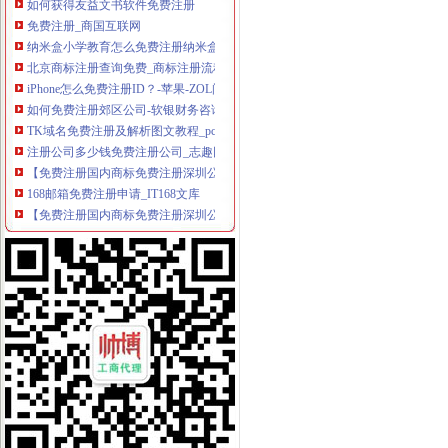
免费注册_商国互联网
纳米盒小学教育怎么免费注册纳米盒英语注册方法_西西软件资讯
北京商标注册查询免费_商标注册流程及费用【成功率近97%！】
iPhone怎么免费注册ID？-苹果-ZOL问答堂
如何免费注册郊区公司-软银财务咨询
TK域名免费注册及解析图文教程_pc6资讯
注册公司多少钱免费注册公司_志趣网
【免费注册国内商标免费注册深圳公司】-福田华北易登网
168邮箱免费注册申请_IT168文库
【免费注册国内商标免费注册深圳公司】-南山科技园易登网
商易济南网【免费注册】如何免费注册会员_商易济南_新浪博客
谁知道阿里巴巴国际站可以免费注册么？
免费注册免费注册-广州58同城
2008万网CN英文域名免费注册体验活动-3G安全网（Www.HackDos.
免费注册公司,还送一套章,代理记账1999元/年-深圳58同城
教大家免费注册屏幕录像专家_在线观看
帮助中心_买塑网
免费注册域名--fox--好网角网络收夹
【免费注册上海公司,免费注册上海普陀公司】价格_厂家_图片-Hc
【上海金山公司注册免费注册】价格_厂家_图片-Hc360慧聪网
【代理注册上海公司、代理记账、免费注册地址】-公司注册-南京赶集网