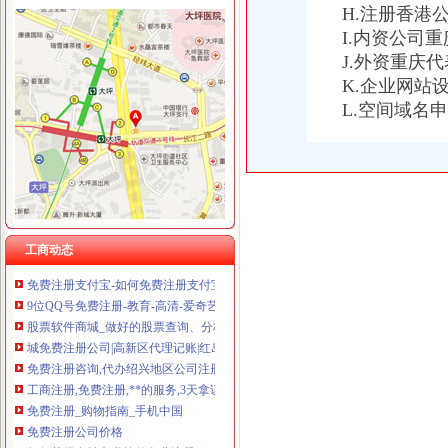
H.注册香港
I.内资公司
J.外资重庆
K.企业网站
免费注册
L.空间域名
飞时达系列软件会员注册免费获取授权码流程_小傅博客
免费注册通行证
零元注册美国商标,零元注册美国公司,免费注册美国商标,免费注
139邮箱注册免费注册
免费注册qq_格子啦
新.tk域名免费注册教程-站长之家
免费注册公司,提供地址！工商局对面！专业高效！上海公司注册今
工商动态
免费注册支付宝-如何免费注册支付宝？-平安一账通
9位QQ号免费注册-教育-高清-爱奇艺
股票软件商城_做好的股票查询、分析、交易软件！免费注册、下载
城免费注册公司|高新区代理记账|红岛公司变更|城补缴社保|城股
免费注册咨询,代办绍兴地区公司注册、免费财税顾问-绍兴58同城
工商注册,免费注册,**的服务,3天拿证-义乌58同城
免费注册_购物指南_手机中国
免费注册公司价格
如何获得友益文书软件免费注册