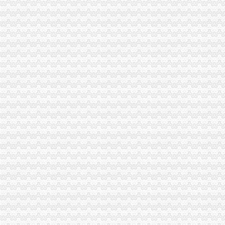
谁知道阿里巴巴国际站可以免费注册么？
免费注册免费注册-广州58同城
2008万网CN英文域名免费注册体验活动-3G安全网（Www.HackDos.
免费注册公司,还送一套章,代理记账1999元/年-深圳58同城
教大家免费注册屏幕录像专家_在线观看
帮助中心_买塑网
免费注册域名--fox--好网角网络收夹
【免费注册上海公司,免费注册上海普陀公司】价格_厂家_图片-Hc
【上海金山公司注册免费注册】价格_厂家_图片-Hc360慧聪网
【代理注册上海公司、代理记账、免费注册地址】-公司注册-南京赶集网
免费注册-JiaThis
【免费注册商标注册商标免费咨询】-省内其它易登网
免费注册QQ微信号—申请QQ号免费
北京个人免费注册简历信息--北京人才热线
等等免费注册商标商标v公司阿的【今日推荐网】
免费注册玩游戏每个3.5元_任务威客网_劳务
免费代注册
免费注册目标通行证|免费注册目标一号通
软件免费注册登录-Focusky动画演示大师官网
免费注册
1-1免费注册有赞开店_在线观看