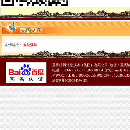
免费注册-JiaThis
【免费注册商标注册商标免费咨询】-省内其它易登网
免费注册QQ微信号—申请QQ号免费
北京个人免费注册简历信息--北京人才热线
等等免费注册商标商标v公司阿的【今日推荐网】
免费注册玩游戏每个3.5元_任务威客网_劳务
免费代注册
免费注册目标通行证|免费注册目标一号通
友情链接：
自助添加
软件免费注册登录-Focusky动画演示大师官网
免费注册
1-1免费注册有赞开店_在线观看
重庆帅博信息技术（集团）有限公司 地址：重庆渝
qq申请号码免费注册的地址_图文教程_教程_2345软件教程（多
电话：023-63653351 13368080804 邮箱：mail@6365
免费域名,免费顶级域名,域名注册免费,免费TK域名,免费ML域
咨询QQ：工商：1063653355 进出口权：1063653355
【优惠升级】学教育网师/执业师面授班全面免费注册即可预约
渝ICP备10200345号-33
存100送100【起凡免费注册送会员】手游棋牌注册送可提现
免费注册
飞时达系列软件会员注册免费获取授权码流程_小傅博客
免费注册通行证
零元注册美国商标,零元注册美国公司,免费注册美国商标,免费注
139邮箱注册免费注册
免费注册qq_格子啦
新.tk域名免费注册教程-站长之家