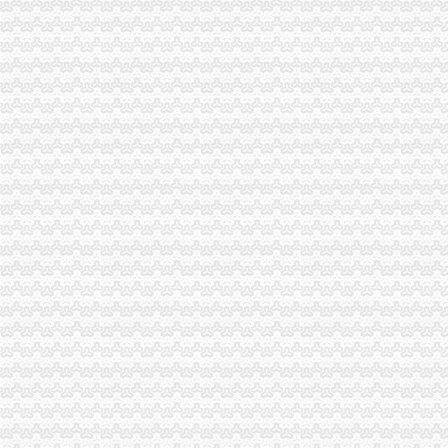
qq申请号码免费注册的地址_图文教程_教程_2345软件教程（多
免费域名,免费顶级域名,域名注册免费,免费TK域名,免费ML域
【优惠升级】学教育网师/执业师面授班全面免费注册即可预约
存100送100【起凡免费注册送会员】手游棋牌注册送可提现