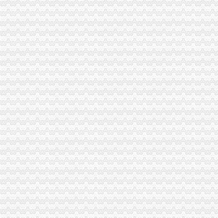
免费注册公司,提供地址！工商局对面！专业高效！上海公司注册今
免费注册支付宝-如何免费注册支付宝？-平安一账通
9位QQ号免费注册-教育-高清-爱奇艺
股票软件商城_做好的股票查询、分析、交易软件！免费注册、下载
城免费注册公司|高新区代理记账|红岛公司变更|城补缴社保|城股
免费注册咨询,代办绍兴地区公司注册、免费财税顾问-绍兴58同城
工商注册,免费注册,**的服务,3天拿证-义乌58同城
免费注册_购物指南_手机中国
免费注册公司价格
如何获得友益文书软件免费注册
免费注册_商国互联网
纳米盒小学教育怎么免费注册纳米盒英语注册方法_西西软件资讯
北京商标注册查询免费_商标注册流程及费用【成功率近97%！】
iPhone怎么免费注册ID？-苹果-ZOL问答堂
如何免费注册郊区公司-软银财务咨询
TK域名免费注册及解析图文教程_pc6资讯
注册公司多少钱免费注册公司_志趣网
【免费注册国内商标免费注册深圳公司】-福田华北易登网
168邮箱免费注册申请_IT168文库
【免费注册国内商标免费注册深圳公司】-南山科技园易登网
商易济南网【免费注册】如何免费注册会员_商易济南_新浪博客