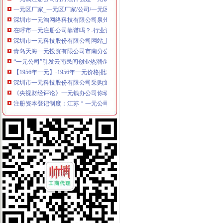
一元区厂家_一元区厂家/公司/一元区供应商-阿里巴巴公司页
深圳市一元淘网络科技有限公司泉州分公司招聘信息_电话_地址-智联
在呼市一元注册公司靠谱吗？-行业资讯-行业资讯-内蒙古立业会计
深圳市一元科技股份有限公司网站_阿里巴巴旺铺
青岛天海一元投资有限公司市南分公司2017新招聘信息_电话_地址-
“一元公司”引发云南民间创业热潮企业注册量猛增-云南网络广播电
【1956年一元】-1956年一元价格|批发-1956年一元公司-页88网
深圳市一元科技股份有限公司采购文员工资待遇（共1人分享）-职业圈
《央视财经评论》一元钱办公司你动心了吗?_经济_央
注册资本登记制度：江苏＂一元公司＂仅有一家——江苏新闻网
【1953年一元】-1953年一元价格|批发-1953年一元公司-页88网
深圳市一元科技股份有限公司|深圳市一元科技股份有限公司网站
河源未发现“一元公司”_要闻_南方网
成都诞生个“一元注册”公司-市场-成都乐居网
深圳市天一元企业管理咨询有限公司
北京注册资本登记改革月现两家“一元公司”-时代财经-北方网
一元钱注册一家公司有可能吗？-创业知识-创业第一步网
成都一元公司注册成功顺利拿到营业执照_本网原创_四川新闻_四川在线
我省“一元公司”4个月增至91家_第A05版：广东_2014-08-16_南方
工商登记改革三天成都三企业来开“1元公司”
一元旅游有限公司
广州一元淘多宝科技股份有限公司|广州一元淘多宝科技股份有限公司网