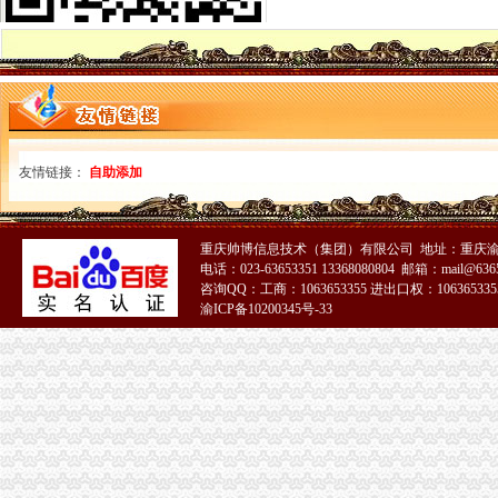
上海一元注册公司未出现-手机新浪网
浅析我国“一元公司”的发展前景
一元开公司”,还需“零骚扰”_苍溪吧_百度贴吧
＂一元注册企业＂不等于＂一元注册公司＂-金黔在线,政策法规-财经
上海北青信息科技有限公司-一元游,一元购,
一元淘多宝|广州一元淘多宝科技股份有限公司-页
尚未出现“零付”和“一元公司”_网易北京房产频道
友情链接：
自助添加
“一元公司”未在宁波出现领营业执照手续省许多_民生频道_长城网
一元购公司：哪里能买到高效红米
一新三板公司控股股东1元狂甩公司股票_财经_中国网
重庆帅博信息技术（集团）有限公司 地址：重庆渝
晓峰一元公司
电话：023-63653351 13368080804 邮箱：mail@6365
一元公司出现注册资金认缴额高公司不好过-新闻频道-华商网
咨询QQ：工商：1063653355 进出口权：1063653355
从一元公司看出资、信息申报规范问题-朱觉明律师文集
渝ICP备10200345号-33
一元公司
厦门一元云购公司厦门一元夺宝系统泉州一元团购系统【今日推荐网】
“一元公司”截至目前江苏仅23家_上海誉胜注册公司
新《公司法》颁布实施满1月全省＂一元公司＂已有11户_四川在线
四川家“一元钱公司”领证了_新闻中心_视点图片_四川在线
深圳市天一元企业管理咨询有限公司_【信用信息_诉讼信息_财务信息_
“一元钱”都能办公司？降低“门槛”激励创业人-德州-德
揭“一元注册公司”_邬锦梅律师个人主页_找法网（）