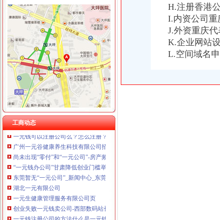
H.注册香港
I.内资公司
J.外资重庆
一元公司
K.企业网站
厦门一元云购公司厦门一元夺宝系统泉州一元团购系统【今日推荐网】
L.空间域名
“一元公司”截至目前江苏仅23家_上海誉胜注册公司
新《公司法》颁布实施满1月全省＂一元公司＂已有11户_四川在线
四川家“一元钱公司”领证了_新闻中心_视点图片_四川在线
深圳市天一元企业管理咨询有限公司_【信用信息_诉讼信息_财务信息_
“一元钱”都能办公司？降低“门槛”激励创业人-德州-德
揭“一元注册公司”_邬锦梅律师个人主页_找法网（）
南京“一元公司”半年仅成立7家淘宝开店科技创业偏多_国内经济_好
工商动态
一元钱可以注册公司么？怎么注册？-北京便民网
广州一元谷健康养生科技有限公司招聘官网-泰谿招聘
尚未出现“零付”和“一元公司”-房产频道-和讯网
“一元钱办公司”甘肃降低创业门槛举措尚无人试水--甘肃频道--人民网
东莞暂无“一元公司”_新闻中心_东莞光网
湖北一元有限公司
一元生健康管理服务有限公司页
创业失败一元钱卖公司-西部数码站长资讯中心
一元钱注册公司的方法什么是一元钱注册_开店指南_创业社区-商界招