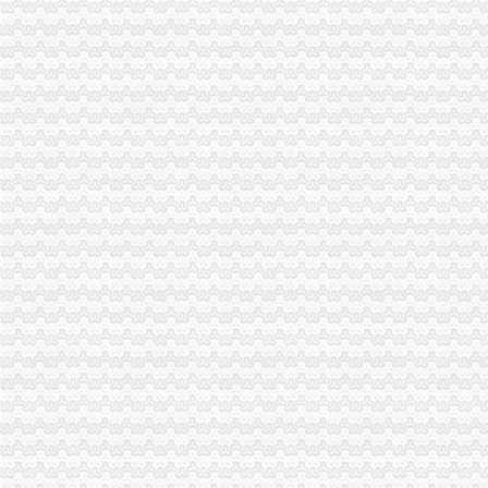
深圳市一元科技股份有限公司|深圳市一元科技股份有限公司网站
河源未发现“一元公司”_要闻_南方网
成都诞生个“一元注册”公司-市场-成都乐居网
深圳市天一元企业管理咨询有限公司
北京注册资本登记改革月现两家“一元公司”-时代财经-北方网
一元钱注册一家公司有可能吗？-创业知识-创业第一步网
成都一元公司注册成功顺利拿到营业执照_本网原创_四川新闻_四川在线
我省“一元公司”4个月增至91家_第A05版：广东_2014-08-16_南方
工商登记改革三天成都三企业来开“1元公司”
一元旅游有限公司
广州一元淘多宝科技股份有限公司|广州一元淘多宝科技股份有限公司网
上海一元注册公司未出现-手机新浪网
浅析我国“一元公司”的发展前景
一元开公司”,还需“零骚扰”_苍溪吧_百度贴吧
＂一元注册企业＂不等于＂一元注册公司＂-金黔在线,政策法规-财经
上海北青信息科技有限公司-一元游,一元购,
一元淘多宝|广州一元淘多宝科技股份有限公司-页
尚未出现“零付”和“一元公司”_网易北京房产频道
“一元公司”未在宁波出现领营业执照手续省许多_民生频道_长城网
一元购公司：哪里能买到高效红米
一新三板公司控股股东1元狂甩公司股票_财经_中国网
晓峰一元公司