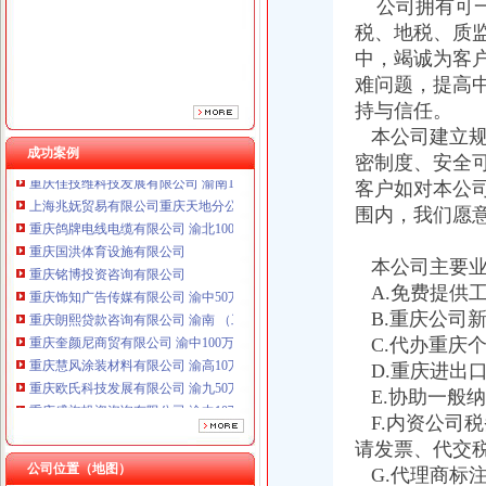
公司拥有可一
重庆铭博投资咨询有限公司
重庆饰知广告传媒有限公司 渝中50万 （工商注册）
税、地税、质
重庆朗熙贷款咨询有限公司 渝南 （工商注册）
中，竭诚为客
重庆奎颜尼商贸有限公司 渝中100万 （工商注册）
难问题，提高
重庆慧风涂装材料有限公司 渝高10万 （工商注册）
持与信任。
重庆欧氏科技发展有限公司 渝九50万 （进出口权）
本公司建立规
重庆盛旗投资咨询有限公司 渝中10万 （工商注册）
成功案例
密制度、安全
重庆佳技维科技发展有限公司 渝南100万 （进出口权）
客户如对本公
上海兆妩贸易有限公司重庆天地分公司 渝中 （工商注册）
重庆鸽牌电线电缆有限公司 渝北10010万 (进出口权)
围内，我们愿
重庆国洪体育设施有限公司
重庆铭博投资咨询有限公司
本公司主要业
重庆饰知广告传媒有限公司 渝中50万 （工商注册）
A.免费提供
重庆朗熙贷款咨询有限公司 渝南 （工商注册）
B.重庆公司
重庆奎颜尼商贸有限公司 渝中100万 （工商注册）
C.代办重庆
重庆慧风涂装材料有限公司 渝高10万 （工商注册）
D.重庆进出
重庆欧氏科技发展有限公司 渝九50万 （进出口权）
重庆盛旗投资咨询有限公司 渝中10万 （工商注册）
E.协助一般
重庆佳技维科技发展有限公司 渝南100万 （进出口权）
F.内资公司
上海兆妩贸易有限公司重庆天地分公司 渝中 （工商注册）
请发票、代交
公司位置（地图）
G.代理商标