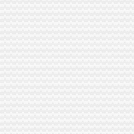
南京“一元公司”半年仅成立7家淘宝开店科技创业偏多_国内经济_好
一元钱可以注册公司么？怎么注册？-北京便民网
广州一元谷健康养生科技有限公司招聘官网-泰谿招聘
尚未出现“零付”和“一元公司”-房产频道-和讯网
“一元钱办公司”甘肃降低创业门槛举措尚无人试水--甘肃频道--人民网
东莞暂无“一元公司”_新闻中心_东莞光网
湖北一元有限公司
一元生健康管理服务有限公司页
创业失败一元钱卖公司-西部数码站长资讯中心
一元钱注册公司的方法什么是一元钱注册_开店指南_创业社区-商界招
一元区厂家_一元区厂家/公司/一元区供应商-阿里巴巴公司页
深圳市一元淘网络科技有限公司泉州分公司招聘信息_电话_地址-智联
在呼市一元注册公司靠谱吗？-行业资讯-行业资讯-内蒙古立业会计
深圳市一元科技股份有限公司网站_阿里巴巴旺铺
青岛天海一元投资有限公司市南分公司2017新招聘信息_电话_地址-
“一元公司”引发云南民间创业热潮企业注册量猛增-云南网络广播电
【1956年一元】-1956年一元价格|批发-1956年一元公司-页88网
深圳市一元科技股份有限公司采购文员工资待遇（共1人分享）-职业圈
《央视财经评论》一元钱办公司你动心了吗?_经济_央
注册资本登记制度：江苏＂一元公司＂仅有一家——江苏新闻网
【1953年一元】-1953年一元价格|批发-1953年一元公司-页88网