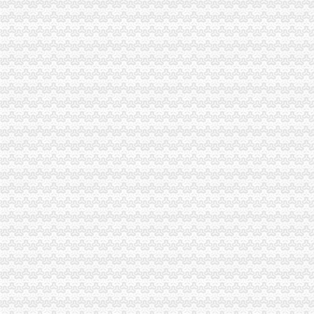
一元公司出现注册资金认缴额高公司不好过-新闻频道-华商网
从一元公司看出资、信息申报规范问题-朱觉明律师文集