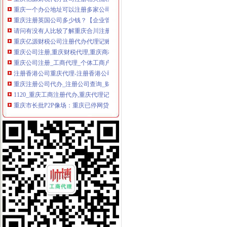
重庆一个办公地址可以注册多家公司吗？_搜狐其它_搜狐网
重庆注册英国公司多少钱？【企业管理吧】_百度贴吧
请问有没有人比较了解重庆合川注册代理公司,麻烦了解的给个联系-
重庆亿源财税公司注册代办代理记账公司变更税务咨询-重庆渝北公司
重庆公司注册,重庆财税代理,重庆商标注册-重庆慢牛工商咨询有限
重庆公司注册_工商代理_个体工商户_分公司_进出口权申请_营业执照
注册香港公司重庆代理-注册香港公司-港盛国际
重庆注册公司代办_注册公司查询_财大大
1120_重庆工商注册代办,重庆代理记账,公司注册工商代办,重庆营
重庆市长批P2P像场：重庆已停网贷公司注册登记_网易科技
【重庆公司注册】-重庆起点8
重庆公司注册代办|（个体工商户,微企）营业执照代理-重庆慢牛工商
登录注册免费发布信息重庆惠超物流有限公司2017招聘信息_电话_地
重庆免费发布工商注册详细发布页_51站台网
重庆注册外资公司供应商-重庆注册外资公司批发商-|必途
免费发布重庆注册/起名/财税信息_51站台网
【青岛重庆路海外公司注册|注册海外公司|代理注册海外公司费用】-青
重庆工商注册公司变更重庆注册公司代理记账-重庆渝中大坪会计/审计
重庆富侨保健服务有限公司-搜百科
重庆公司注册-重庆我要发信息网--我乐分享网
重庆公司注册/代理记账--重庆彧釜财务管理有限公司
重庆成立家国有移动金融公司注册资本5000万-银行频道-和讯网