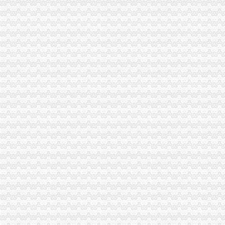
重庆商标注册-注册商标-商标注册-商标注册流程-代理注册商标-重庆商