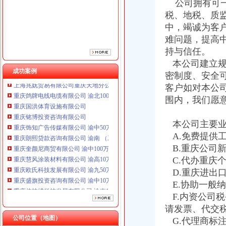
公司拥有可一
税、地税、质
中，竭诚为客
难问题，提高
持与信任。
本公司建立规
成功案例
密制度、安全
客户如对本公
重庆鸽牌电线电缆有限公司 渝北10010万 (进出口权)
重庆国洪体育设施有限公司
围内，我们愿
重庆铭博投资咨询有限公司
重庆饰知广告传媒有限公司 渝中50万 （工商注册）
本公司主要业
重庆朗熙贷款咨询有限公司 渝南 （工商注册）
A.免费提供
重庆奎颜尼商贸有限公司 渝中100万 （工商注册）
B.重庆公司
重庆慧风涂装材料有限公司 渝高10万 （工商注册）
C.代办重庆
重庆欧氏科技发展有限公司 渝九50万 （进出口权）
D.重庆进出
重庆盛旗投资咨询有限公司 渝中10万 （工商注册）
重庆佳技维科技发展有限公司 渝南100万 （进出口权）
E.协助一般
上海兆妩贸易有限公司重庆天地分公司 渝中 （工商注册）
F.内资公司
重庆鸽牌电线电缆有限公司 渝北10010万 (进出口权)
请发票、代交
重庆国洪体育设施有限公司
公司位置（地图）
G.代理商标
重庆铭博投资咨询有限公司