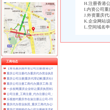
H.注册香港
重庆饰知广告传媒有限公司 渝中50万 （工商注册）
I.内资公司
重庆朗熙贷款咨询有限公司 渝南 （工商注册）
重庆免费注册公司
J.外资重庆
重庆奎颜尼商贸有限公司 渝中100万 （工商注册）
重庆冰盈注册安全工程师事务所有限公司
重庆慧风涂装材料有限公司 渝高10万 （工商注册）
K.企业网站
零室零厅,陈家坪申基索菲写字楼可开对公、注册公司,重庆九龙
重庆欧氏科技发展有限公司 渝九50万 （进出口权）
L.空间域名
重庆公司注册注册公司的程序全透明了解【今日推荐网重庆工商/税务/
重庆盛旗投资咨询有限公司 渝中10万 （工商注册）
重庆注册香港公司的流程和费用【空调吧】_百度贴吧
重庆佳技维科技发展有限公司 渝南100万 （进出口权）
重庆商标注册-重庆慢牛众创企业服务有限公司手机官方网站
上海兆妩贸易有限公司重庆天地分公司 渝中 （工商注册）
重庆离岸公司注册成都离岸公司代理-成都便民网
重庆跨境电商半年注册企业50家成交6000多万元-新华网
全球跨境电子商务平台落户重庆免费注册使用_新浪重庆新闻_新浪重庆
重庆家市公司注册人：拿商业用地肯定亏本-重庆青年报-杂志汇
工商动态
【青岛重庆路外资公司注册|香港公司注册|离岸公司注册】-青岛赶集网
重庆公司注册代办重庆代办营业执照君在行
重庆公司注册|重庆代理记帐|重庆社保办理|重庆种批文—重庆燕红
重庆公司注册工商代办|重庆工商-页
一步发网|重庆企业转让|重庆执照转让|重庆公司注册代理
公司注册_工商注册_代办注册公司_代办注册公司价格_重庆江北公司注
乐视签约重庆市在渝注册云公司-ITBEAR科技资讯
重庆代办营业执照_重庆工商代办公司注册_公司注销变更-重庆市盈算
重庆亿源财税代办公司注册相关流程及费用重庆亿源财税