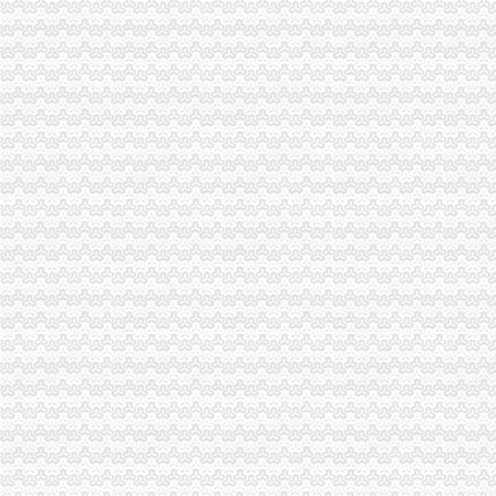
重庆公司注册代办|（个体工商户,微企）营业执照代理-重庆慢牛工商
登录注册免费发布信息重庆惠超物流有限公司2017招聘信息_电话_地
重庆免费发布工商注册详细发布页_51站台网
重庆注册外资公司供应商-重庆注册外资公司批发商-|必途
免费发布重庆注册/起名/财税信息_51站台网
【青岛重庆路海外公司注册|注册海外公司|代理注册海外公司费用】-青
重庆工商注册公司变更重庆注册公司代理记账-重庆渝中大坪会计/审计
重庆富侨保健服务有限公司-搜百科
重庆公司注册-重庆我要发信息网--我乐分享网
重庆公司注册/代理记账--重庆彧釜财务管理有限公司
重庆成立家国有移动金融公司注册资本5000万-银行频道-和讯网
重庆工商注册-重庆公司注册-重庆注册公司-重庆聚合帮
重庆公司营业执照代办提供地址免费工商注册代理记账纳税公司惠-
重庆沙坪坝#代理记账#公司注册#营业执照代办#代办执照-百姓网
中国人事网2016年重庆注册化工工程师基础报名入口-中华考
重庆专业代理营业注册公司,请找覃娜工商咨询有限公司-商务服务-水
1122_重庆商标申请注册|重庆商标注册公司_重庆信一知识产权服务有
重庆注册公司|重庆代理记账|代账选重庆新月会计|中小企业财税专家
重庆注册公司|重庆代理记账|代账选重庆新月会计|中小企业财税专家
重庆金融后援服务有限公司-搜百科
重庆注册英国公司的好处1_文档库
[重庆科技服务大市场开业创业者可免费注册]-新华网