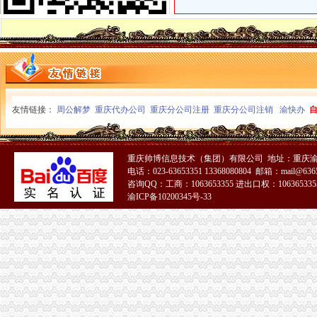
曝宋仲基1亿元签约中国公司经纪公司否认_频道_红网
厦门一元云购公司厦门一元夺宝系统泉州一元团购系统【今日推荐网】
1元注册公司
福州专项审批：1元注册公司-福州爱问分类
【北京精诚泰财务咨询有限公司_代理记账150元起1元注册公司】-代
0元注册公司
【图】鼓楼0元注册公司,提供地址低价代账快速一条龙_南京工商注
友情链接：
周公解梦
重庆代办公司
重庆分公司注册
重庆分公司注销
渝快办
【佛山如何0元注册公司？】-佛山佛山周边易登网
重庆一元注册公司
重庆瀚春投资集团要收购一家在重庆注册的“科技公司（具有政务系统
重庆帅博信息技术（集团）有限公司 地址：重庆渝
【图】重庆沙坪坝九龙坡等1元快速办理公司执照代理记账优惠_重庆
电话：023-63653351 13368080804 邮箱：mail@6365
重庆0元注册公司
咨询QQ：工商：1063653355 进出口权：1063653355
70岁大爷开公司500万元注册资金认缴到120岁-今日重庆-华龙网
渝ICP备10200345号-33
重庆泰诺工具有限公司-城市吧街景地图
重庆免费注册公司
重庆冰盈注册安全工程师事务所有限公司
重庆公司注册代办|重庆营业执照代办|重庆公司注册代办-页
免费注册公司
【花桥注册公司流程及费用花桥免费注册公司】-昆山花桥镇易登网
【图】免费注册公司、代理记账-东营公司注册信息-河口信息港
工商动态