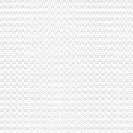
【北京精诚泰财务咨询有限公司_代理记账150元起1元注册公司】-代
0元注册公司
【图】鼓楼0元注册公司,提供地址低价代账快速一条龙_南京工商注
【佛山如何0元注册公司？】-佛山佛山周边易登网
重庆一元注册公司
重庆瀚春投资集团要收购一家在重庆注册的“科技公司（具有政务系统
【图】重庆沙坪坝九龙坡等1元快速办理公司执照代理记账优惠_重庆
重庆0元注册公司
70岁大爷开公司500万元注册资金认缴到120岁-今日重庆-华龙网
重庆泰诺工具有限公司-城市吧街景地图
重庆免费注册公司
重庆冰盈注册安全工程师事务所有限公司
重庆公司注册代办|重庆营业执照代办|重庆公司注册代办-页
免费注册公司
【花桥注册公司流程及费用花桥免费注册公司】-昆山花桥镇易登网
【图】免费注册公司、代理记账-东营公司注册信息-河口信息港