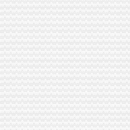
Bucee杂志馆|电子杂志电子书免费下载|PDF电子杂志电子书免费下载
Banner制作免费制作广告条我拉网为中国站长提供新动力
免费公司
上海凯程制泵有限公司-免费服务热线：
公司宝免费公司注册【今日推荐网】
免费注册
免费注册有体验金_免费注册有体验金-华股财经
英国亚马逊Prime会员免费注册全攻略-晒单与测评
免费注册公司流程
深圳注册公司_深圳公司注册_深圳代办营业执照_注册公司流程及费用_
2017工商新政策流程及费用_常州代理记账_常州代办营业执照_常州
0元注册公司流程
代理记账注册公司,企业年检变更注册转让公司,零元注册上海公
郑州淘丁0元注册公司,一般纳税人,工商服务保障全程-郑州58同城
一元注册公司流程
北京集团公司注册流程大全苏州公司注册今题网
深圳市公司注册有什么要求？-威海新闻网
一元公司
曝宋仲基1亿元签约中国公司经纪公司否认_频道_红网
厦门一元云购公司厦门一元夺宝系统泉州一元团购系统【今日推荐网】
1元注册公司
福州专项审批：1元注册公司-福州爱问分类