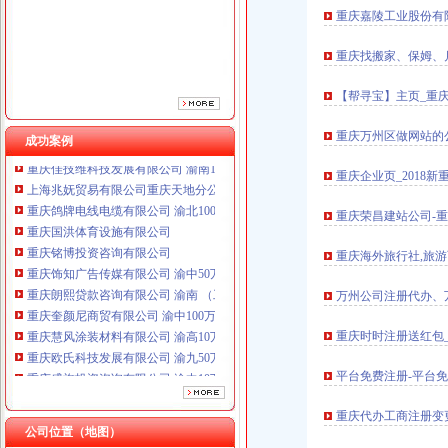
重庆铭博投资咨询有限公司
重庆嘉陵工业股份有
重庆饰知广告传媒有限公司 渝中50万 （工商注册）
重庆朗熙贷款咨询有限公司 渝南 （工商注册）
重庆找搬家、保姆、
重庆奎颜尼商贸有限公司 渝中100万 （工商注册）
重庆慧风涂装材料有限公司 渝高10万 （工商注册）
【帮寻宝】主页_重
重庆欧氏科技发展有限公司 渝九50万 （进出口权）
重庆盛旗投资咨询有限公司 渝中10万 （工商注册）
重庆万州区做网站的
成功案例
重庆佳技维科技发展有限公司 渝南100万 （进出口权）
上海兆妩贸易有限公司重庆天地分公司 渝中 （工商注册）
重庆企业页_2018
重庆鸽牌电线电缆有限公司 渝北10010万 (进出口权)
重庆国洪体育设施有限公司
重庆荣昌建站公司-
重庆铭博投资咨询有限公司
重庆海外旅行社,旅
重庆饰知广告传媒有限公司 渝中50万 （工商注册）
重庆朗熙贷款咨询有限公司 渝南 （工商注册）
万州公司注册代办、
重庆奎颜尼商贸有限公司 渝中100万 （工商注册）
重庆慧风涂装材料有限公司 渝高10万 （工商注册）
重庆时时注册送红包
重庆欧氏科技发展有限公司 渝九50万 （进出口权）
重庆盛旗投资咨询有限公司 渝中10万 （工商注册）
平台免费注册-平台
重庆佳技维科技发展有限公司 渝南100万 （进出口权）
上海兆妩贸易有限公司重庆天地分公司 渝中 （工商注册）
重庆代办工商注册变
公司位置（地图）