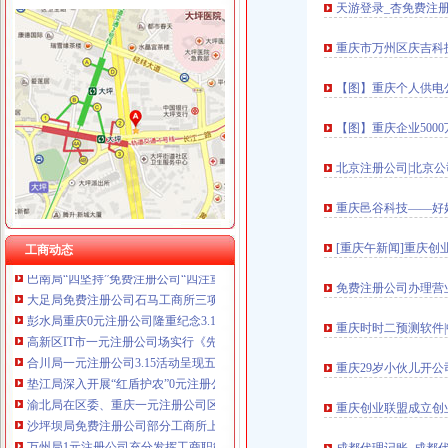
天游登录_杏免费注册
重庆市万州区庆吉科技
工商动态
【图】重庆个人供电
沙坪坝局抓住“五个关键”0元注册公司流程推动重点工作全面开展
沙坪坝局以四型模范为指针造“四型”0元注册公司领导班子
【图】重庆企业500
重庆工商系统充分发扬团结互助精大力开展对四川灾区的1元注册公司援助工作
丰都局重庆免费注册公司四字诀促政务信息上档升级
北京注册公司|北京
丰都局0元注册公司流程龙河所四举措全面清理整非煤矿山
南岸局重庆0元注册公司四公里工商所推行办案新模式率先实现基层执法能力指
重庆邑谷科技——好
市免费注册公司局中介处三项措施贯彻落实廉政工作会议精
江津局“两手抓”一元注册公司流程积构建食品安全监管长效机制
[重庆午新闻]重庆
工商动态
巴南局“四坚持”免费注册公司“四注重”认真做好科级后备干部推荐工作
大足局免费注册公司石马工商所三项措施清理整顿户外广告
免费注册公司办理营
彭水局重庆0元注册公司隆重纪念3.15国际消费者权益日
高新区IT市一元注册公司场实行《先行赔付制度》
重庆时时二预测软件|
合川局一元注册公司3.15活动呈现五大亮点
垫江局深入开展“红盾护农”0元注册公司流程行动
重庆29岁小伙儿开公
渝北局在区委、重庆一元注册公司区年度目标考核中获一等
重庆创业联盟成立创
沙坪坝局免费注册公司部分工商所上门验照贴花 促进监管服务两统一
万州局1元注册公司充分发挥工商职能大力推进就业与再就业工程成效显著