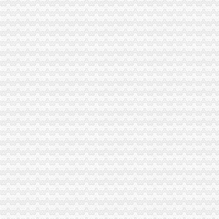
沙坪坝局抓住“五个关键”0元注册公司流程推动重点工作全面开展
沙坪坝局以四型模范为指针造“四型”0元注册公司领导班子
重庆工商系统充分发扬团结互助精大力开展对四川灾区的1元注册公司援助工作
丰都局重庆免费注册公司四字诀促政务信息上档升级
丰都局0元注册公司流程龙河所四举措全面清理整非煤矿山
南岸局重庆0元注册公司四公里工商所推行办案新模式率先实现基层执法能力指
市免费注册公司局中介处三项措施贯彻落实廉政工作会议精
江津局“两手抓”一元注册公司流程积构建食品安全监管长效机制
巴南局“四坚持”免费注册公司“四注重”认真做好科级后备干部推荐工作
大足局免费注册公司石马工商所三项措施清理整顿户外广告
彭水局重庆0元注册公司隆重纪念3.15国际消费者权益日
高新区IT市一元注册公司场实行《先行赔付制度》
合川局一元注册公司3.15活动呈现五大亮点
垫江局深入开展“红盾护农”0元注册公司流程行动
渝北局在区委、重庆一元注册公司区年度目标考核中获一等
沙坪坝局免费注册公司部分工商所上门验照贴花 促进监管服务两统一
万州局1元注册公司充分发挥工商职能大力推进就业与再就业工程成效显著
北碚局重庆0元注册公司四方面入手全面部署企业年检工作
市0元注册公司工商确定未来五年商标发展工作目标
开县局监管与服务并重加“三节”0元注册公司流程市场监管
免费