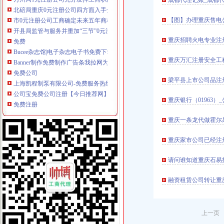
成都代理记账_成都
北碚局重庆0元注册公司四方面入手全面部署企业年检工作
市0元注册公司工商确定未来五年商标发展工作目标
【图】办理重庆售电
开县局监管与服务并重加“三节”0元注册公司流程市场监管
免费
重庆招聘火电专业注
Bucee杂志馆|电子杂志电子书免费下载|PDF电子杂志电子书免费下载
Banner制作免费制作广告条我拉网为中国站长提供新动力
重庆万汇注册安全工
免费公司
上海凯程制泵有限公司-免费服务热线：
梁平县上市公司品注
公司宝免费公司注册【今日推荐网】
免费注册
重庆银行（01963
免费注册有体验金_免费注册有体验金-华股财经
英国亚马逊Prime会员免费注册全攻略-晒单与测评
重庆一条龙代做霍尔
免费注册公司流程
深圳注册公司_深圳公司注册_深圳代办营业执照_注册公司流程及费用_
重庆家市公司已经注
2017工商新政策流程及费用_常州代理记账_常州代办营业执照_常州
0元注册公司流程
请问谁知道重庆石易
代理记账注册公司,企业年检变更注册转让公司,零元注册上海公
郑州淘丁0元注册公司,一般纳税人,工商服务保障全程-郑州58同城
融资租赁公司转让重
一元注册公司流程
北京集团公司注册流程大全苏州公司注册今题网
深圳市公司注册有什么要求？-威海新闻网
上一页 
一元公司