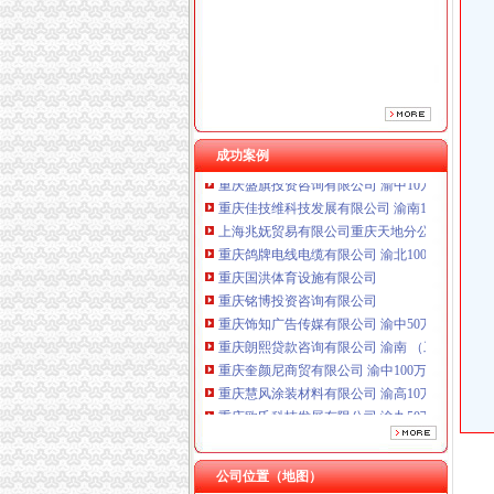
重庆国洪体育设施有限公司
重庆铭博投资咨询有限公司
重庆饰知广告传媒有限公司 渝中50万 （工商注
重庆朗熙贷款咨询有限公司 渝南 （工商注册）
重庆奎颜尼商贸有限公司 渝中100万 （工商注
重庆慧风涂装材料有限公司 渝高10万 （工商注
重庆欧氏科技发展有限公司 渝九50万 （进出口
成功案例
重庆盛旗投资咨询有限公司 渝中10万 （工商注
重庆佳技维科技发展有限公司 渝南100万 （进
上海兆妩贸易有限公司重庆天地分公司 渝中 （
重庆鸽牌电线电缆有限公司 渝北10010万 (进出
重庆国洪体育设施有限公司
重庆铭博投资咨询有限公司
重庆饰知广告传媒有限公司 渝中50万 （工商注
重庆朗熙贷款咨询有限公司 渝南 （工商注册）
重庆奎颜尼商贸有限公司 渝中100万 （工商注
重庆慧风涂装材料有限公司 渝高10万 （工商注
重庆欧氏科技发展有限公司 渝九50万 （进出口
重庆盛旗投资咨询有限公司 渝中10万 （工商注
重庆佳技维科技发展有限公司 渝南100万 （进
上海兆妩贸易有限公司重庆天地分公司 渝中 （
公司位置（地图）