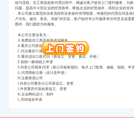
续与流程。在工商及税务代理过程中，竭诚为客户提供上门签约服务，为新
问题，提高中小型企业的经营效率，降低企业的经营成本，得到企业的支持
册）
本公司建立规范的业务流程和业务操作管理制度，有规范的代理合同及保密
户为先、诚信、务实、高效”的宗旨，客户如对本公司服务有任何意见或需
围内，我们愿意为你服务。
册）
册）
本公司主要业务为：
权）
A.免费提供工商及税务咨询服务
册）
B.重庆公司新设立、变更、验资、增资、年检
出口权）
C.代办重庆个体营业执照新设立、变更
D.重庆进出口权代办（新设立、变更、换证、年检）
工商注册）
E.协助一般纳税人申请
口权)
F.内资公司税务代理（新公司税务报到、每月上门取票、做账、报税、申
G.代理商标注册（设计及申请）
H.注册香港公司
册）
I.内资公司重庆分公司新设立、变更
J.外资重庆代表处新设立、变更
K.企业网站设计、制作
册）
L.空间域名申请
册）
权）
册）
出口权）
工商注册）