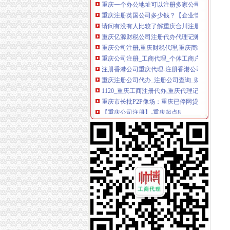
重庆注册英国公司多少钱？【企业管理吧】_百
请问有没有人比较了解重庆合川注册代理公司,
重庆亿源财税公司注册代办代理记账公司变更税
重庆公司注册,重庆财税代理,重庆商标注册-重
重庆公司注册_工商代理_个体工商户_分公司_
注册香港公司重庆代理-注册香港公司-港盛国际
重庆注册公司代办_注册公司查询_财大大
1120_重庆工商注册代办,重庆代理记账,公司注
重庆市长批P2P像场：重庆已停网贷公司注册登
【重庆公司注册】-重庆起点8
重庆公司注册代办|（个体工商户,微企）营业执
登录注册免费发布信息重庆惠超物流有限公司20
重庆免费发布工商注册详细发布页_51站台网
重庆注册外资公司供应商-重庆注册外资公司批发
免费发布重庆注册/起名/财税信息_51站台网
【青岛重庆路海外公司注册|注册海外公司|代理
重庆工商注册公司变更重庆注册公司代理记账-
重庆富侨保健服务有限公司-搜百科
重庆公司注册-重庆我要发信息网--我乐分享网
重庆公司注册/代理记账--重庆彧釜财务管理有
重庆成立家国有移动金融公司注册资本5000万-