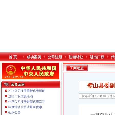
首 页
成功案例
公司注册
注销转让
进出口权
代
工商动态
璧山县委
2014公司注册最新优惠活动
发布时间：2008年12月
进出口权优惠活动
年度公司注册最新优惠活动
本站导航
重庆鸽牌电线电缆有限公司 渝北10010万 (进出口权)
年度活动公司注册送优惠
重庆国洪体育设施有限公司
公示公告