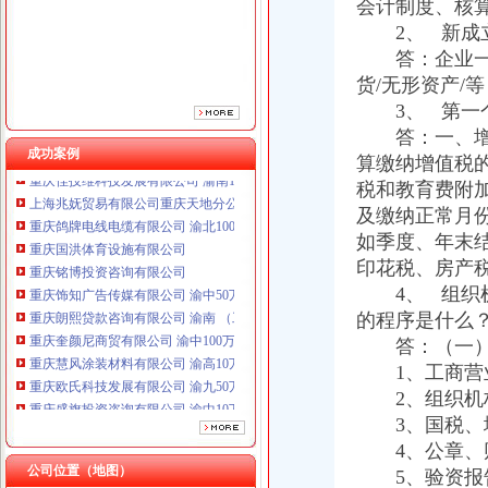
重庆铭博投资咨询有限公司
会计制度、核
重庆饰知广告传媒有限公司 渝中50万 （工商注册）
2、 新成立
重庆朗熙贷款咨询有限公司 渝南 （工商注册）
答：企业一设
重庆奎颜尼商贸有限公司 渝中100万 （工商注册）
货/无形资产/等
重庆慧风涂装材料有限公司 渝高10万 （工商注册）
3、 第一个
重庆欧氏科技发展有限公司 渝九50万 （进出口权）
答：一、增值
重庆盛旗投资咨询有限公司 渝中10万 （工商注册）
成功案例
算缴纳增值税
重庆佳技维科技发展有限公司 渝南100万 （进出口权）
上海兆妩贸易有限公司重庆天地分公司 渝中 （工商注册）
税和教育费附
重庆鸽牌电线电缆有限公司 渝北10010万 (进出口权)
及缴纳正常月
重庆国洪体育设施有限公司
如季度、年末
重庆铭博投资咨询有限公司
印花税、房产
重庆饰知广告传媒有限公司 渝中50万 （工商注册）
4、 组织机
重庆朗熙贷款咨询有限公司 渝南 （工商注册）
的程序是什么
重庆奎颜尼商贸有限公司 渝中100万 （工商注册）
答：（一）
重庆慧风涂装材料有限公司 渝高10万 （工商注册）
重庆欧氏科技发展有限公司 渝九50万 （进出口权）
1、工商营业
重庆盛旗投资咨询有限公司 渝中10万 （工商注册）
2、组织机构
重庆佳技维科技发展有限公司 渝南100万 （进出口权）
3、国税、地
上海兆妩贸易有限公司重庆天地分公司 渝中 （工商注册）
4、公章、财
公司位置（地图）
5、验资报