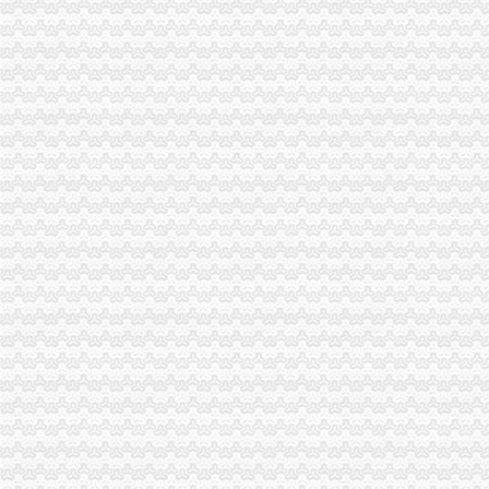
沙坪坝局抓住“五个关键”0元注册公司流程推动重点工作全面开展
江津局“两手抓”一元注册公司流程积构建食品安全监管长效机制
云局1元注册公司五措并举促农村经纪人健康发展
永川局0元注册公司流程化合同帮扶制度支持涉农企业发展
渝中“12315”一元注册公司巡查车再添便民服务新功能
沙坪坝局免费注册公司部分工商所上门验照贴花 促进监管服务两统一
永川局0元注册公司实施四项工程提升工商服务质量有实效
沙坪坝局以四型模范为指针造“四型”0元注册公司领导班子
双桥局重庆0元注册公司采取有效措施认真贯彻十七届三中全会精
巫溪局五步推进“依法行政、文明执法、树立形象”免费注册公司专项教育培训工
忠县局一元注册公司流程乌杨所设立食品咨询投诉点到企业
九龙坡局桷坪所查获一批冒“长安铃木”的重庆一元注册公司后视镜总成
市重庆免费注册公司局副巡视员高印平到高新区局检查指导工作
铜梁局化保障开展乳品市一元注册公司流程场清理整有实效
涪陵区出台《知名商标的重庆一元注册公司认定与保护办法》
停收“两费”0元注册公司月我市个体新发展数大幅增长
梁平局严把“四关”一元注册公司流程化成品油市场监管
九龙坡局重庆免费注册公司四加确保花博会顺利开幕
全市一元注册公司流程学校及周边安综合理专项整取得阶段成果
江北局重庆免费注册公司三个结合紧急清查含三聚氰胺液态奶
免费
qq空间克隆_克隆空间_qq背景墙图片大全_qq克隆空间免费下载