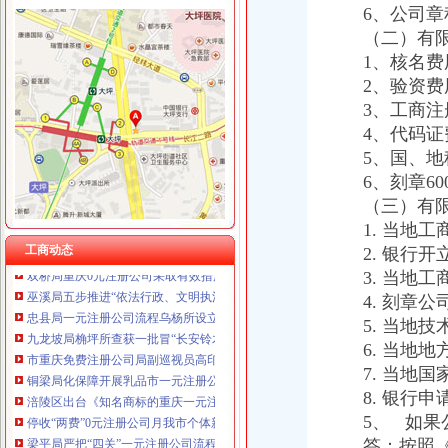
6、公司章
（二）有限
1、核名费用
工商动态
2、验资费用1
沙坪坝局抓住“五个关键”0元注册公司流程推动重点工作全面开展
3、工商注册费
江津局“两手抓”一元注册公司流程积构建食品安全监管长效机制
4、代码证费
云局1元注册公司五措并举促农村经纪人健康发展
永川局0元注册公司流程化合同帮扶制度支持涉农企业发展
5、国、地税
渝中“12315”一元注册公司巡查车再添便民服务新功能
6、刻章60
沙坪坝局免费注册公司部分工商所上门验照贴花 促进监管服务两统一
（三）有限
永川局0元注册公司实施四项工程提升工商服务质量有实效
1. 当地工
沙坪坝局以四型模范为指针造“四型”0元注册公司领导班子
工商动态
2. 银行开
双桥局重庆0元注册公司采取有效措施认真贯彻十七届三中全会精
3. 当地工
巫溪局五步推进“依法行政、文明执法、树立形象”免费注册公司专项教育培训工
4. 刻章公司
忠县局一元注册公司流程乌杨所设立食品咨询投诉点到企业
九龙坡局桷坪所查获一批冒“长安铃木”的重庆一元注册公司后视镜总成
5. 当地技
市重庆免费注册公司局副巡视员高印平到高新区局检查指导工作
6. 当地地
铜梁局化保障开展乳品市一元注册公司流程场清理整有实效
7. 当地国
涪陵区出台《知名商标的重庆一元注册公司认定与保护办法》
8. 银行申
停收“两费”0元注册公司月我市个体新发展数大幅增长
5、 如果公
梁平局严把“四关”一元注册公司流程化成品油市场监管
答：按照《税
九龙坡局重庆免费注册公司四加确保花博会顺利开幕