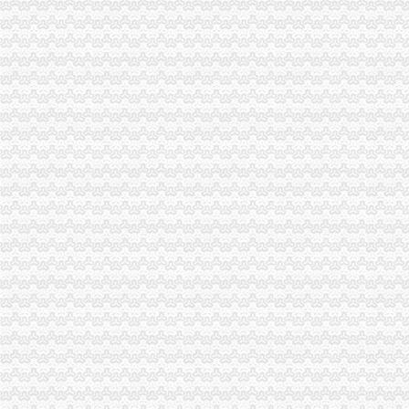
1元注册公司的个人主页-WeCenter社交化问答社区程序
0元注册公司
0元注册公司代办工商全套手续-聊城58同城
新都0元注册公司,代理记账,公司转让,注销成都工商年检今题网
重庆一元注册公司
公司已经在重庆公积金管理中心注册了一个账号了,公司四月份已经
重庆元邦农业发展有限公司
重庆0元注册公司
重庆都尚装修有限公司-土巴兔装修网
【知识产权管理规范】-贯彻企业知识产权管理管规范认定（励补助
重庆免费注册公司
重庆冰盈注册安全工程师事务所有限公司
重庆九龙坡商标注册找哪个公司？_第1页_重庆E线广告设计策划_职场
免费注册公司
徐州专业免费公司注册_徐州商务服务-徐州-苏北信息港
潍坊免费公司注册、潍坊明诚代理记账、潍坊免费公司注册工商代理-