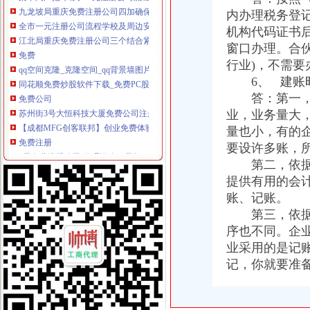
内办理税务登
全市一元注册公司流程学校及周边安综合理专项整取得阶段成果
江北局重庆免费注册公司三个结合紧急清查含三聚氰胺液态奶
机构代码证书
免费
窗口办理。合
qq空间克隆_克隆空间_qq背景墙图片大全_qq克隆空间免费下载
行业)，不需要
同花顺免费炒股软件下载_免费PC股票软件排行榜_同花顺下载中心
6、 建账时
免费公司
答：第一，与
苏州街3号大恒科技大厦免费公司注册【今日推荐网-北京工商/税务/财
业，业务量大
【成都MFG创客联邦】创业免费体验季/免费公司注册
量也小，有的
免费注册
0元免费注册公司,代理记账99元起。-南宁58同城
要设许多账，
免费注册有体验金_免费注册有体验金-华股财经
第二，依据企
免费注册公司流程
提供有用的会
上海注册一家公司,注册公司的流程及费用都有哪些?-知乎
账、记账。
上海园区注册公司_奉贤注册公司_上海免费公司注册_合资公司注册流
第三，依据账
0元注册公司流程
序也不同。企
【南通教育公司注册_科技教育公司注册_教育公司注册流程】-南通赶
业采用的是记
【图】公司0元注册,代理记账_六安工商注册_六安列表网
一元注册公司流程
记，你就要准
【图】在成都注册一家公司需要的流程和费用有哪些？_成都工商注册_
温州启动注册资本登记制度改革一元钱也能办公司-浙商动态-浙商频道-
一元公司