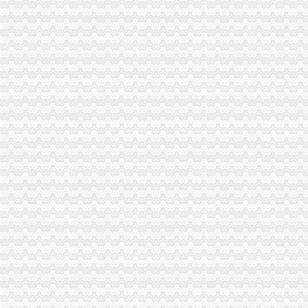
同花顺免费炒股软件下载_免费PC股票软件排行榜_同花顺下载中心
免费公司
苏州街3号大恒科技大厦免费公司注册【今日推荐网-北京工商/税务/财
【成都MFG创客联邦】创业免费体验季/免费公司注册
免费注册
0元免费注册公司,代理记账99元起。-南宁58同城
免费注册有体验金_免费注册有体验金-华股财经
免费注册公司流程
上海注册一家公司,注册公司的流程及费用都有哪些?-知乎
上海园区注册公司_奉贤注册公司_上海免费公司注册_合资公司注册流
0元注册公司流程
【南通教育公司注册_科技教育公司注册_教育公司注册流程】-南通赶
【图】公司0元注册,代理记账_六安工商注册_六安列表网
一元注册公司流程
【图】在成都注册一家公司需要的流程和费用有哪些？_成都工商注册_
温州启动注册资本登记制度改革一元钱也能办公司-浙商动态-浙商频道-
一元公司
浦口区工商局核发全区张一元公司营业执照
【章节】斗鱼之级乌鸦嘴第二十一章一元公司总部的那点儿破事儿
1元注册公司
1元注册公司！做账每月只需149元！【今日推荐网-广州工商/税务/财务