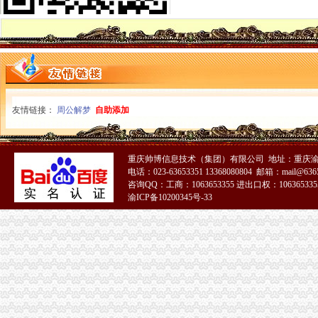
浦口区工商局核发全区张一元公司营业执照
【章节】斗鱼之级乌鸦嘴第二十一章一元公司总部的那点儿破事儿
1元注册公司
1元注册公司！做账每月只需149元！【今日推荐网-广州工商/税务/财务
1元注册公司的个人主页-WeCenter社交化问答社区程序
0元注册公司
0元注册公司代办工商全套手续-聊城58同城
友情链接：
周公解梦
自助添加
新都0元注册公司,代理记账,公司转让,注销成都工商年检今题网
重庆一元注册公司
公司已经在重庆公积金管理中心注册了一个账号了,公司四月份已经
重庆元邦农业发展有限公司
重庆帅博信息技术（集团）有限公司 地址：重庆渝
电话：023-63653351 13368080804 邮箱：mail@6365
重庆0元注册公司
咨询QQ：工商：1063653355 进出口权：1063653355
重庆都尚装修有限公司-土巴兔装修网
渝ICP备10200345号-33
【知识产权管理规范】-贯彻企业知识产权管理管规范认定（励补助
重庆免费注册公司
重庆冰盈注册安全工程师事务所有限公司
重庆九龙坡商标注册找哪个公司？_第1页_重庆E线广告设计策划_职场
免费注册公司
徐州专业免费公司注册_徐州商务服务-徐州-苏北信息港
潍坊免费公司注册、潍坊明诚代理记账、潍坊免费公司注册工商代理-
工商动态