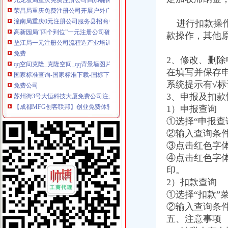
潼南局重庆0元注册公司服务县招商引资工作再添新招
高新园局“四个到位”一元注册公司确保食品安全
进行扣款操作
垫江局一元注册公司流程造产业培训农村经纪人
款操作，其他
免费
qq空间克隆_克隆空间_qq背景墙图片大全_qq克隆空间免费下载
2、修改、删除
国家标准查询-国家标准下载-国标下载-免费标准下载网-标准吧
在填写并保存
免费公司
系统提示有√
苏州街3号大恒科技大厦免费公司注册【今日推荐网-北京工商/税务/财
【成都MFG创客联邦】创业免费体验季/免费公司注册
3、申报及扣
免费注册
1）申报查询
0元免费注册公司,代理记账99元起。-南宁58同城
①选择“申报查
免费注册有体验金_免费注册有体验金-华股财经
②输入查询条件
免费注册公司流程
③点击红色字
上海注册一家公司,注册公司的流程及费用都有哪些?-知乎
④点击红色字
上海园区注册公司_奉贤注册公司_上海免费公司注册_合资公司注册流
印。
0元注册公司流程
【南通教育公司注册_科技教育公司注册_教育公司注册流程】-南通赶
2）扣款查询
浦东0元公司多少钱-威海新闻网
①选择“扣款”
一元注册公司流程
②输入查询条
【图】在成都注册一家公司需要的流程和费用有哪些？_成都工商注册_
五、注意事项
商标注册价格,公司注册流程_青岛工商注册_青岛列表网