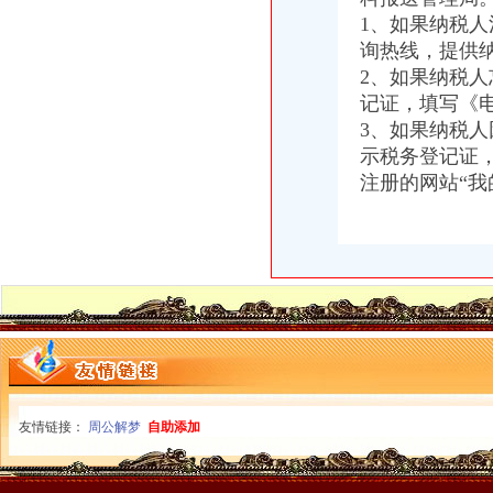
qq空间克隆_克隆空间_qq背景墙图片大全_qq克隆空间免费下载
1、如果纳税人
国家标准查询-国家标准下载-国标下载-免费标准下载网-标准吧
询热线，提供
免费公司
2、如果纳税人
苏州街3号大恒科技大厦免费公司注册【今日推荐网-北京工商/税务/财
记证，填写《电
【成都MFG创客联邦】创业免费体验季/免费公司注册
3、如果纳税
免费注册
示税务登记证，
0元免费注册公司,代理记账99元起。-南宁58同城
注册的网站“我
免费注册有体验金_免费注册有体验金-华股财经
免费注册公司流程
上海注册一家公司,注册公司的流程及费用都有哪些?-知乎
上海园区注册公司_奉贤注册公司_上海免费公司注册_合资公司注册流
0元注册公司流程
【南通教育公司注册_科技教育公司注册_教育公司注册流程】-南通赶
浦东0元公司多少钱-威海新闻网
一元注册公司流程
【图】在成都注册一家公司需要的流程和费用有哪些？_成都工商注册_
商标注册价格,公司注册流程_青岛工商注册_青岛列表网
一元公司
友情链接：
周公解梦
自助添加
光一科技10派1元_公司新闻_中证网
杭州一元装饰工程有限公司
1元注册公司