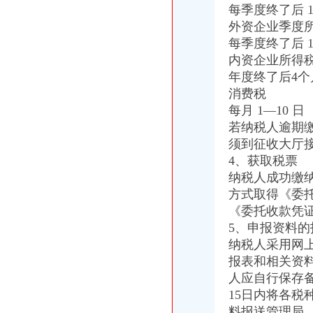
工商动态
每季度终了后 1
沙坪坝局抓住“五个关键”0元注册公司流程推动重点工作全面开展
外资企业季度
江津局“两手抓”一元注册公司流程积构建食品安全监管长效机制
每季度终了后 1
云局1元注册公司五措并举促农村经纪人健康发展
内资企业所得
永川局0元注册公司流程化合同帮扶制度支持涉农企业发展
年度终了后4个
渝中“12315”一元注册公司巡查车再添便民服务新功能
沙坪坝局免费注册公司部分工商所上门验照贴花 促进监管服务两统一
消费税
永川局0元注册公司实施四项工程提升工商服务质量有实效
每月 1—10 日
沙坪坝局以四型模范为指针造“四型”0元注册公司领导班子
若纳税人逾期
双桥局重庆0元注册公司采取有效措施认真贯彻十七届三中全会精
须到征收大厅
巫溪局五步推进“依法行政、文明执法、树立形象”免费注册公司专项教育培训工
4、获取税票
忠县局一元注册公司流程乌杨所设立食品咨询投诉点到企业
纳税人成功缴
市重庆免费注册公司局副巡视员高印平到高新区局检查指导工作
方式取得《委
铜梁局化保障开展乳品市一元注册公司流程场清理整有实效
停收“两费”0元注册公司月我市个体新发展数大幅增长
《委托收款凭
梁平局严把“四关”一元注册公司流程化成品油市场监管
5、申报资料的
九龙坡局重庆免费注册公司四加确保花博会顺利开幕
纳税人采用网
荣昌局重庆免费注册公司开展户外广告整见成效
报表和相关资
潼南局重庆0元注册公司服务县招商引资工作再添新招
人应自行保存
高新园局“四个到位”一元注册公司确保食品安全
15日内将各
垫江局一元注册公司流程造产业培训农村经纪人
料报送管理局。
免费