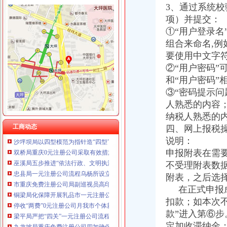
3、通过系统校
项）并提交：
①“用户登录
组合来命名,
工商动态
要使用中文字符
沙坪坝局抓住“五个关键”0元注册公司流程推动重点工作全面开展
江津局“两手抓”一元注册公司流程积构建食品安全监管长效机制
②“用户密码”
云局1元注册公司五措并举促农村经纪人健康发展
和“用户密码”
永川局0元注册公司流程化合同帮扶制度支持涉农企业发展
③“密码提示
渝中“12315”一元注册公司巡查车再添便民服务新功能
人熟悉的内容；
沙坪坝局免费注册公司部分工商所上门验照贴花 促进监管服务两统一
纳税人熟悉的
永川局0元注册公司实施四项工程提升工商服务质量有实效
工商动态
四、网上报税
沙坪坝局以四型模范为指针造“四型”0元注册公司领导班子
说明：
双桥局重庆0元注册公司采取有效措施认真贯彻十七届三中全会精
巫溪局五步推进“依法行政、文明执法、树立形象”免费注册公司专项教育培训工
申报附表在需
忠县局一元注册公司流程乌杨所设立食品咨询投诉点到企业
不受理附表数
市重庆免费注册公司局副巡视员高印平到高新区局检查指导工作
附表，之后选择
铜梁局化保障开展乳品市一元注册公司流程场清理整有实效
在正式申报成功
停收“两费”0元注册公司月我市个体新发展数大幅增长
扣款；如本次不
梁平局严把“四关”一元注册公司流程化成品油市场监管
款”进入第⑥
九龙坡局重庆免费注册公司四加确保花博会顺利开幕
定加收滞纳金
荣昌局重庆免费注册公司开展户外广告整见成效