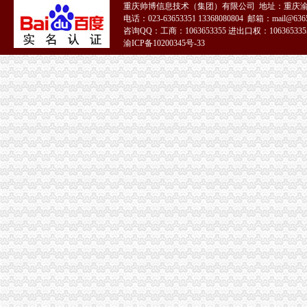
重庆帅博信息技术（集团）有限公司 地址：重庆渝
1元注册公司！做账每月只需149元！【今日推荐网-广州工商/税务/财务
电话：023-63653351 13368080804 邮箱：mail@6365
1元注册公司的个人主页-WeCenter社交化问答社区程序
咨询QQ：工商：1063653355 进出口权：1063653355
0元注册公司
渝ICP备10200345号-33
0元注册公司代办工商全套手续-聊城58同城
新都0元注册公司,代理记账,公司转让,注销成都工商年检今题网
重庆一元注册公司
公司已经在重庆公积金管理中心注册了一个账号了,公司四月份已经
重庆元邦农业发展有限公司
重庆0元注册公司
重庆都尚装修有限公司-土巴兔装修网
【知识产权管理规范】-贯彻企业知识产权管理管规范认定（励补助
重庆免费注册公司
重庆冰盈注册安全工程师事务所有限公司
重庆九龙坡商标注册找哪个公司？_第1页_重庆E线广告设计策划_职场
免费注册公司
徐州专业免费公司注册_徐州商务服务-徐州-苏北信息港
潍坊免费公司注册、潍坊明诚代理记账、潍坊免费公司注册工商代理-