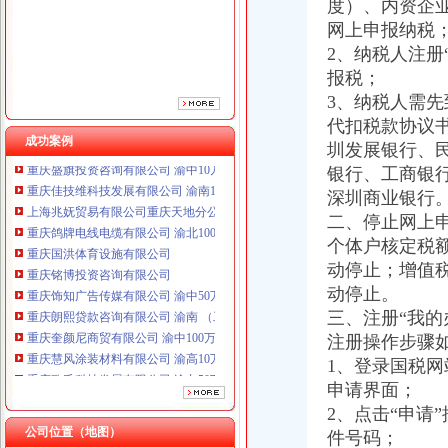
重庆国洪体育设施有限公司
度）、内资企
重庆铭博投资咨询有限公司
网上申报纳税
重庆饰知广告传媒有限公司 渝中50万 （工商注册）
2、纳税人注册
重庆朗熙贷款咨询有限公司 渝南 （工商注册）
报税；
重庆奎颜尼商贸有限公司 渝中100万 （工商注册）
3、纳税人需
重庆慧风涂装材料有限公司 渝高10万 （工商注册）
代扣税款协议
重庆欧氏科技发展有限公司 渝九50万 （进出口权）
成功案例
圳发展银行、
重庆盛旗投资咨询有限公司 渝中10万 （工商注册）
重庆佳技维科技发展有限公司 渝南100万 （进出口权）
银行、工商银
上海兆妩贸易有限公司重庆天地分公司 渝中 （工商注册）
深圳商业银行
重庆鸽牌电线电缆有限公司 渝北10010万 (进出口权)
二、停止网上
重庆国洪体育设施有限公司
个体户核定税
重庆铭博投资咨询有限公司
动停止；增值
重庆饰知广告传媒有限公司 渝中50万 （工商注册）
动停止。
重庆朗熙贷款咨询有限公司 渝南 （工商注册）
三、注册“我的
重庆奎颜尼商贸有限公司 渝中100万 （工商注册）
重庆慧风涂装材料有限公司 渝高10万 （工商注册）
注册操作步骤
重庆欧氏科技发展有限公司 渝九50万 （进出口权）
1、登录国税网
重庆盛旗投资咨询有限公司 渝中10万 （工商注册）
申请界面；
重庆佳技维科技发展有限公司 渝南100万 （进出口权）
2、点击“申请
上海兆妩贸易有限公司重庆天地分公司 渝中 （工商注册）
公司位置（地图）
件号码；