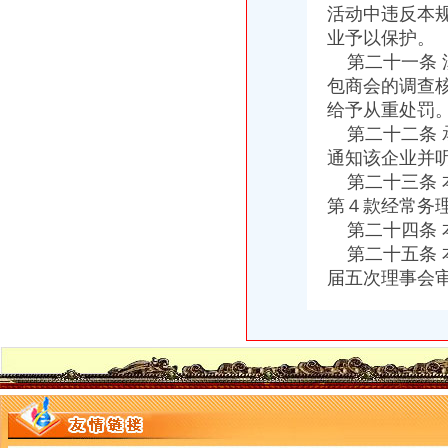
荣昌局一元注册公司流程四举措建立与监管对象联系服务机制
活动中违反本
万盛局五项措施加“五一”一元注册公司流程旅游市场管理见成效
业予以保护。
江津局“两手抓”一元注册公司流程积构建食品安全监管长效机制
第二十一条 
云局1元注册公司五措并举促农村经纪人健康发展
包商会的调查
大足局免费注册公司石马工商所三项措施清理整顿户外广告
给予从重处罚
彭水工商局一元注册公司与公安联手整辖区旅馆业
第二十二条 
永川局0元注册公司流程化合同帮扶制度支持涉农企业发展
通知该企业并
秀山局“三加、三落实”0元注册公司流程开展风廉政建设
高新区IT市一元注册公司场实行《先行赔付制度》
第二十三条 
渝中“12315”一元注册公司巡查车再添便民服务新功能
第４款经常务
沙坪坝局免费注册公司部分工商所上门验照贴花 促进监管服务两统一
第二十四条 
市0元注册公司工商确定未来五年商标发展工作目标
第二十五条 
永川局0元注册公司实施四项工程提升工商服务质量有实效
届五次理事会
忠县局达贯彻达贯彻市一元注册公司委三届四次全委会和学习实践科学发展观经
万州局1元注册公司丰富学习载体开展七项调研活动
沙坪坝局以四型模范为指针造“四型”0元注册公司领导班子
荣昌县四措并举促进农村土地流转
青海农畜产品经纪人与江北观音桥农贸市重庆免费注册公司场经纪人成功实现对
大渡口区长、0元注册公司流程副区长对大渡口局工商信息作出重要批示
免费
qq空间克隆_克隆空间_qq背景墙图片大全_qq克隆空间免费下载