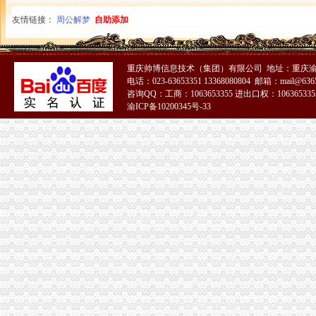
同花顺免费炒股软件下载_免费PC股票软件排行榜_同花顺下载中心
免费公司
友情链接：
周公解梦
自助添加
苏州街3号大恒科技大厦免费公司注册【今日推荐网-北京工商/税务/财
深圳公司转让网-专业免费发布公司转让,公司买卖信息交流平台！深
免费注册
重庆帅博信息技术（集团）有限公司 地址：重庆渝
免费注册
电话：023-63653351 13368080804 邮箱：mail@6365
如何免费注册Apple ID?Apple ID免费注册图文教程-同步推资讯
咨询QQ：工商：1063653355 进出口权：1063653355
免费注册公司流程
渝ICP备10200345号-33
上海注册公司|上海工商局注册公司流程及费用查询|上海誉胜注册公司
【物业管理公司注册流程】-内江百姓网
0元注册公司流程
【南通教育公司注册_科技教育公司注册_教育公司注册流程】-南通赶
【图】公司0元注册,代理记账_六安工商注册_六安列表网
一元注册公司流程
北京市3万1新注册|3万1新注册供应商|3万—1亿元公司新注册_一呼百
【图】在成都注册一家公司需要的流程和费用有哪些？_成都工商注册_
一元公司
聊城一元醇公司-顺企网聊城页
浦口区工商局核发全区张一元公司营业执照
1元注册公司
1元零付可注册广州公司【今日推荐网-广州工商/税务/财务】
工商登记制度改革满月北京注册两家“1元公司”-万象-古汉台网