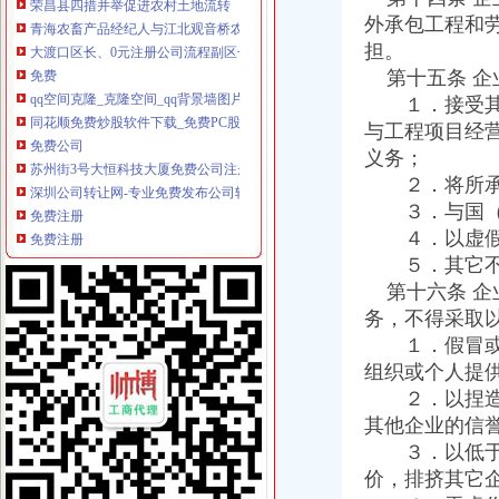
青海农畜产品经纪人与江北观音桥农贸市重庆免费注册公司场经纪人成功实现对
外承包工程和
大渡口区长、0元注册公司流程副区长对大渡口局工商信息作出重要批示
担。
免费
qq空间克隆_克隆空间_qq背景墙图片大全_qq克隆空间免费下载
第十五条 企
同花顺免费炒股软件下载_免费PC股票软件排行榜_同花顺下载中心
１．接受其他
免费公司
与工程项目经
苏州街3号大恒科技大厦免费公司注册【今日推荐网-北京工商/税务/财
义务；
深圳公司转让网-专业免费发布公司转让,公司买卖信息交流平台！深
２．将所承揽
免费注册
３．与国（境
免费注册
４．以虚假广
如何免费注册Apple ID?Apple ID免费注册图文教程-同步推资讯
免费注册公司流程
５．其它不
上海注册公司|上海工商局注册公司流程及费用查询|上海誉胜注册公司
第十六条 企
【物业管理公司注册流程】-内江百姓网
务，不得采取
0元注册公司流程
１．假冒或擅
【南通教育公司注册_科技教育公司注册_教育公司注册流程】-南通赶
组织或个人提
【图】公司0元注册,代理记账_六安工商注册_六安列表网
２．以捏造、
一元注册公司流程
其他企业的信
北京市3万1新注册|3万1新注册供应商|3万—1亿元公司新注册_一呼百
【图】在成都注册一家公司需要的流程和费用有哪些？_成都工商注册_
３．以低于工
一元公司
价，排挤其它
聊城一元醇公司-顺企网聊城页