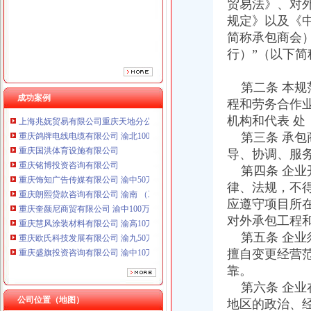
贸易法》、对
规定》以及《
简称承包商会
行）”（以下简
第二条 本规
成功案例
程和劳务合作
机构和代表 处
重庆鸽牌电线电缆有限公司 渝北10010万 (进出口权)
重庆国洪体育设施有限公司
第三条 承包
重庆铭博投资咨询有限公司
导、协调、服
重庆饰知广告传媒有限公司 渝中50万 （工商注册）
第四条 企业
重庆朗熙贷款咨询有限公司 渝南 （工商注册）
律、法规，不
重庆奎颜尼商贸有限公司 渝中100万 （工商注册）
应遵守项目所
重庆慧风涂装材料有限公司 渝高10万 （工商注册）
对外承包工程
重庆欧氏科技发展有限公司 渝九50万 （进出口权）
第五条 企业
重庆盛旗投资咨询有限公司 渝中10万 （工商注册）
重庆佳技维科技发展有限公司 渝南100万 （进出口权）
擅自变更经营
上海兆妩贸易有限公司重庆天地分公司 渝中 （工商注册）
靠。
重庆鸽牌电线电缆有限公司 渝北10010万 (进出口权)
第六条 企业
重庆国洪体育设施有限公司
公司位置（地图）
地区的政治、
重庆铭博投资咨询有限公司