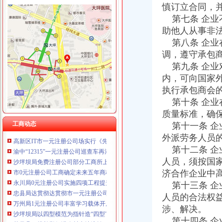
慎订立合同，
重庆饰知广告传媒有限公司 渝中50万 （工商注册）
第七条 企业
重庆朗熙贷款咨询有限公司 渝南 （工商注册）
工商动态
助他人从事非
重庆奎颜尼商贸有限公司 渝中100万 （工商注册）
沙坪坝局抓住“五个关键”0元注册公司流程推动重点工作全面开展
重庆慧风涂装材料有限公司 渝高10万 （工商注册）
第八条 企业
荣昌局一元注册公司流程四举措建立与监管对象联系服务机制
重庆欧氏科技发展有限公司 渝九50万 （进出口权）
调，遵守承包
万盛局五项措施加“五一”一元注册公司流程旅游市场管理见成效
重庆盛旗投资咨询有限公司 渝中10万 （工商注册）
第九条 企业
江津局“两手抓”一元注册公司流程积构建食品安全监管长效机制
重庆佳技维科技发展有限公司 渝南100万 （进出口权）
内，可向国家
云局1元注册公司五措并举促农村经纪人健康发展
上海兆妩贸易有限公司重庆天地分公司 渝中 （工商注册）
大足局免费注册公司石马工商所三项措施清理整顿户外广告
执行承包商会
彭水工商局一元注册公司与公安联手整辖区旅馆业
第十条 企业
永川局0元注册公司流程化合同帮扶制度支持涉农企业发展
质量标准，确
秀山局“三加、三落实”0元注册公司流程开展风廉政建设
工商动态
第十一条 企
高新区IT市一元注册公司场实行《先行赔付制度》
外派劳务人员
渝中“12315”一元注册公司巡查车再添便民服务新功能
第十二条 企
沙坪坝局免费注册公司部分工商所上门验照贴花 促进监管服务两统一
人员，须按国
市0元注册公司工商确定未来五年商标发展工作目标
永川局0元注册公司实施四项工程提升工商服务质量有实效
济合作企业中
忠县局达贯彻达贯彻市一元注册公司委三届四次全委会和学习实践科学发展观经
第十三条 企
万州局1元注册公司丰富学习载体开展七项调研活动
人员的合法权
沙坪坝局以四型模范为指针造“四型”0元注册公司领导班子
涉、解决。
荣昌县四措并举促进农村土地流转
第十四条 企