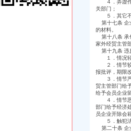
４．弄虚作假
浦口区工商局核发全区张一元公司营业执照
关部门；
1元注册公司
５．其它不
1元零付可注册广州公司【今日推荐网-广州工商/税务/财务】
第十七条 企
工商登记制度改革满月北京注册两家“1元公司”-万象-古汉台网
的材料。
0元注册公司
0元代办宁波公司|在线工商查询|流程费用|新政策—QZHUCE宁波注
第十八条 承
0元注册公司代办工商全套手续-聊城58同城
家外经贸主管
重庆一元注册公司
第十九条 违
【图】投资基金公司与基金管理公司注册条件（安l77lo7663l3_重庆公
１．情况轻微
页-重庆市一元商贸发展有限公司-主营：钢材；通讯器材；茶叶
２．情节较重
重庆0元注册公司
报批评，期限
重庆都尚装修有限公司-土巴兔装修网
３．情节严重
荣威荣威550高优惠0万元,重庆世纪沪力汽车销售服务有限公司,
重庆免费注册公司
贸主管部门给
重庆冰盈注册安全工程师事务所有限公司
给予会员企业
重庆九龙坡商标注册找哪个公司？_第1页_重庆E线广告设计策划_职场
４．情节恶劣
免费注册公司
部门给予经济
徐州专业免费公司注册_徐州商务服务-徐州-苏北信息港
员企业开除会
代理记账,新公司注册来电咨询免费,免费,免费注册-襄58同城
５．触犯法律
工商动态
第二十条 企
沙坪坝局抓住“五个关键”0元注册公司流程推动重点工作全面开展