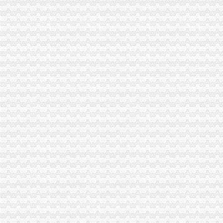
0元注册公司
0元代办宁波公司|在线工商查询|流程费用|新政策—QZHUCE宁波注
0元注册公司代办工商全套手续-聊城58同城
重庆一元注册公司
【图】投资基金公司与基金管理公司注册条件（安l77lo7663l3_重庆公
页-重庆市一元商贸发展有限公司-主营：钢材；通讯器材；茶叶
重庆0元注册公司
重庆都尚装修有限公司-土巴兔装修网
荣威荣威550高优惠0万元,重庆世纪沪力汽车销售服务有限公司,
重庆免费注册公司
重庆冰盈注册安全工程师事务所有限公司
重庆九龙坡商标注册找哪个公司？_第1页_重庆E线广告设计策划_职场
免费注册公司
徐州专业免费公司注册_徐州商务服务-徐州-苏北信息港
代理记账,新公司注册来电咨询免费,免费,免费注册-襄58同城