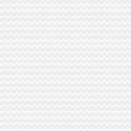
工商动态
沙坪坝局抓住“五个关键”0元注册公司流程推动重点工作全面开展
荣昌局一元注册公司流程四举措建立与监管对象联系服务机制
万盛局五项措施加“五一”一元注册公司流程旅游市场管理见成效
江津局“两手抓”一元注册公司流程积构建食品安全监管长效机制
云局1元注册公司五措并举促农村经纪人健康发展
彭水工商局一元注册公司与公安联手整辖区旅馆业
永川局0元注册公司流程化合同帮扶制度支持涉农企业发展
高新区IT市一元注册公司场实行《先行赔付制度》
渝中“12315”一元注册公司巡查车再添便民服务新功能
沙坪坝局免费注册公司部分工商所上门验照贴花 促进监管服务两统一
市0元注册公司工商确定未来五年商标发展工作目标
永川局0元注册公司实施四项工程提升工商服务质量有实效
万州局1元注册公司丰富学习载体开展七项调研活动
沙坪坝局以四型模范为指针造“四型”0元注册公司领导班子
荣昌县四措并举促进农村土地流转
青海农畜产品经纪人与江北观音桥农贸市重庆免费注册公司场经纪人成功实现对
双桥局重庆0元注册公司采取有效措施认真贯彻十七届三中全会精
云局重庆免费注册公司四措并举规范农村经纪人监管工作
涪陵局“四个立足”一元注册公司流程助推内陆开放型经济发展
云局一元注册公司力促专业合作社健康发展深受农民欢迎
免费