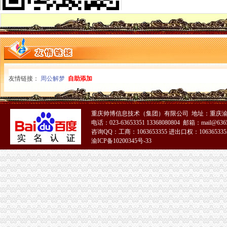
一元公司
聊城一元醇公司-顺企网聊城页
浦口区工商局核发全区张一元公司营业执照
1元注册公司
1元零付可注册广州公司【今日推荐网-广州工商/税务/财务】
工商登记制度改革满月北京注册两家“1元公司”-万象-古汉台网
0元注册公司
友情链接：
周公解梦
自助添加
0元代办宁波公司|在线工商查询|流程费用|新政策—QZHUCE宁波注
0元注册公司代办工商全套手续-聊城58同城
重庆一元注册公司
【图】投资基金公司与基金管理公司注册条件（安l77lo7663l3_重庆公
重庆帅博信息技术（集团）有限公司 地址：重庆渝
重庆市招标投标综合网_重庆市渝南自来水有限公司2016年度“一户一
电话：023-63653351 13368080804 邮箱：mail@6365
咨询QQ：工商：1063653355 进出口权：1063653355
重庆0元注册公司
渝ICP备10200345号-33
重庆都尚装修有限公司-土巴兔装修网
荣威荣威550高优惠0万元,重庆世纪沪力汽车销售服务有限公司,
重庆免费注册公司
重庆冰盈注册安全工程师事务所有限公司
重庆九龙坡商标注册找哪个公司？_第1页_重庆E线广告设计策划_职场
免费注册公司
徐州专业免费公司注册_徐州商务服务-徐州-苏北信息港
代理记账,新公司注册来电咨询免费,免费,免费注册-襄58同城