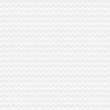
1元零付可注册广州公司【今日推荐网-广州工商/税务/财务】
工商登记制度改革满月北京注册两家“1元公司”-万象-古汉台网
0元注册公司
0元代办宁波公司|在线工商查询|流程费用|新政策—QZHUCE宁波注
0元注册公司代办工商全套手续-聊城58同城
重庆一元注册公司
【图】投资基金公司与基金管理公司注册条件（安l77lo7663l3_重庆公
重庆市招标投标综合网_重庆市渝南自来水有限公司2016年度“一户一
重庆0元注册公司
重庆都尚装修有限公司-土巴兔装修网
荣威荣威550高优惠0万元,重庆世纪沪力汽车销售服务有限公司,
重庆免费注册公司
重庆冰盈注册安全工程师事务所有限公司
重庆九龙坡商标注册找哪个公司？_第1页_重庆E线广告设计策划_职场
免费注册公司
徐州专业免费公司注册_徐州商务服务-徐州-苏北信息港
代理记账,新公司注册来电咨询免费,免费,免费注册-襄58同城