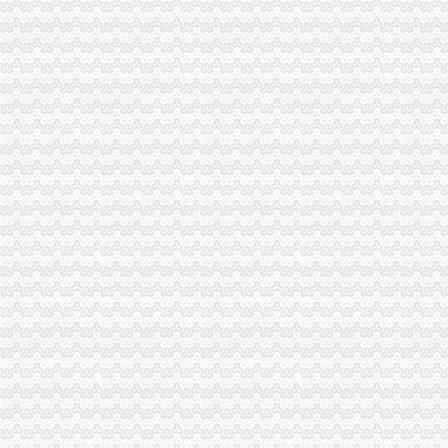
qq空间克隆_克隆空间_qq背景墙图片大全_qq克隆空间免费下载
同花顺免费炒股软件下载_免费PC股票软件排行榜_同花顺下载中心
免费公司
苏州街3号大恒科技大厦免费公司注册【今日推荐网-北京工商/税务/财
【成都MFG创客联邦】创业免费体验季/免费公司注册
免费注册
免费注册
如何免费注册Apple ID?Apple ID免费注册图文教程-同步推资讯
免费注册公司流程
【物业管理公司注册流程】-内江百姓网
上海注册一家公司,注册公司的流程及费用都有哪些?-知乎
0元注册公司流程
【南通教育公司注册_科技教育公司注册_教育公司注册流程】-南通赶
【图】公司0元注册,代理记账_六安工商注册_六安列表网
一元注册公司流程
北京市3万1新注册|3万1新注册供应商|3万—1亿元公司新注册_一呼百
【图】在成都注册一家公司需要的流程和费用有哪些？_成都工商注册_
一元公司
聊城一元醇公司-顺企网聊城页
浦口区工商局核发全区张一元公司营业执照
1元注册公司