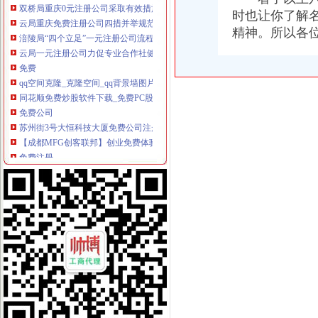
云局重庆免费注册公司四措并举规范农村经纪人监管工作
时也让你了解
涪陵局“四个立足”一元注册公司流程助推内陆开放型经济发展
精神。所以各
云局一元注册公司力促专业合作社健康发展深受农民欢迎
免费
qq空间克隆_克隆空间_qq背景墙图片大全_qq克隆空间免费下载
同花顺免费炒股软件下载_免费PC股票软件排行榜_同花顺下载中心
免费公司
苏州街3号大恒科技大厦免费公司注册【今日推荐网-北京工商/税务/财
【成都MFG创客联邦】创业免费体验季/免费公司注册
免费注册
免费注册
如何免费注册Apple ID?Apple ID免费注册图文教程-同步推资讯
免费注册公司流程
【物业管理公司注册流程】-内江百姓网
上海注册一家公司,注册公司的流程及费用都有哪些?-知乎
0元注册公司流程
【南通教育公司注册_科技教育公司注册_教育公司注册流程】-南通赶
【图】公司0元注册,代理记账_六安工商注册_六安列表网
一元注册公司流程
北京市3万1新注册|3万1新注册供应商|3万—1亿元公司新注册_一呼百
【图】在成都注册一家公司需要的流程和费用有哪些？_成都工商注册_