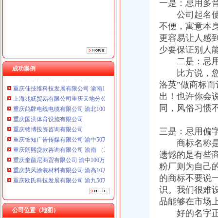
一是：忌用多
重庆铭博投资咨询有限公司
公司起名使用
重庆饰知广告传媒有限公司 渝中50万 （工商注册）
不便，寓意本
重庆朗熙贷款咨询有限公司 渝南 （工商注册）
更容易让人感
重庆奎颜尼商贸有限公司 渝中100万 （工商注册）
少要保证别人
重庆慧风涂装材料有限公司 渝高10万 （工商注册）
二是：忌
重庆欧氏科技发展有限公司 渝九50万 （进出口权）
成功案例
重庆盛旗投资咨询有限公司 渝中10万 （工商注册）
比方说，您正
重庆佳技维科技发展有限公司 渝南100万 （进出口权）
洛英”做商标
上海兆妩贸易有限公司重庆天地分公司 渝中 （工商注册）
出！也许你会
重庆鸽牌电线电缆有限公司 渝北10010万 (进出口权)
同，风俗习惯
重庆国洪体育设施有限公司
重庆铭博投资咨询有限公司
三是：忌用偏
重庆饰知广告传媒有限公司 渝中50万 （工商注册）
商标名称是供
重庆朗熙贷款咨询有限公司 渝南 （工商注册）
重庆奎颜尼商贸有限公司 渝中100万 （工商注册）
遗憾的是有些
重庆慧风涂装材料有限公司 渝高10万 （工商注册）
粉厂则为自己
重庆欧氏科技发展有限公司 渝九50万 （进出口权）
的商标不要说
重庆盛旗投资咨询有限公司 渝中10万 （工商注册）
识。我们很难
重庆佳技维科技发展有限公司 渝南100万 （进出口权）
品能够在市场
上海兆妩贸易有限公司重庆天地分公司 渝中 （工商注册）
公司位置（地图）
好的名字正像