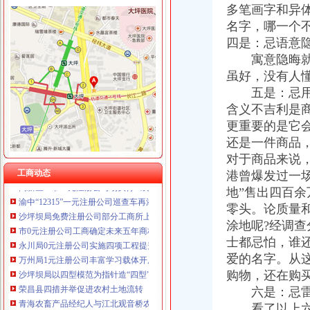
多笔画字和异体
名字，哪一个
四是：忌语意
寓意隐晦就是
工商动态
沙坪坝局抓住“五个关键”0元注册公司流程推动重点工作全面开展
虽好，没有人
荣昌局一元注册公司流程四举措建立与监管对象联系服务机制
五是：忌用
万盛局五项措施加“五一”一元注册公司流程旅游市场管理见成效
含义不吉利是
江津局“两手抓”一元注册公司流程积构建食品安全监管长效机制
更重要的是它
云局1元注册公司五措并举促农村经纪人健康发展
还是一件商品
彭水工商局一元注册公司与公安联手整辖区旅馆业
对于商品来说
永川局0元注册公司流程化合同帮扶制度支持涉农企业发展
工商动态
港曾爆发过一场
高新区IT市一元注册公司场实行《先行赔付制度》
渝中“12315”一元注册公司巡查车再添便民服务新功能
地”售出四百余
沙坪坝局免费注册公司部分工商所上门验照贴花 促进监管服务两统一
零头。论质量和
市0元注册公司工商确定未来五年商标发展工作目标
涂地呢?经调查
永川局0元注册公司实施四项工程提升工商服务质量有实效
士都忌怕，谁还
万州局1元注册公司丰富学习载体开展七项调研活动
爱的名字。从
沙坪坝局以四型模范为指针造“四型”0元注册公司领导班子
购物，还在购
荣昌县四措并举促进农村土地流转
六是：忌雷
青海农畜产品经纪人与江北观音桥农贸市重庆免费注册公司场经纪人成功实现对
双桥局重庆0元注册公司采取有效措施认真贯彻十七届三中全会精
看了以上六点