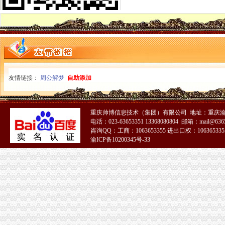
一元公司
浦口区工商局核发全区张一元公司营业执照
【章节】斗鱼之级乌鸦嘴第二十一章一元公司总部的那点儿破事儿
1元注册公司
1元注册公司！做账每月只需149元！【今日推荐网-广州工商/税务/财务
1元注册公司的个人主页-WeCenter社交化问答社区程序
0元注册公司
0元注册公司代办工商全套手续-聊城58同城
友情链接：
周公解梦
自助添加
新都0元注册公司,代理记账,公司转让,注销成都工商年检今题网
重庆一元注册公司
公司已经在重庆公积金管理中心注册了一个账号了,公司四月份已经
重庆帅博信息技术（集团）有限公司 地址：重庆渝
重庆元邦农业发展有限公司
电话：023-63653351 13368080804 邮箱：mail@6365
重庆0元注册公司
咨询QQ：工商：1063653355 进出口权：1063653355
重庆都尚装修有限公司-土巴兔装修网
渝ICP备10200345号-33
【知识产权管理规范】-贯彻企业知识产权管理管规范认定（励补助
重庆免费注册公司
重庆冰盈注册安全工程师事务所有限公司
重庆九龙坡商标注册找哪个公司？_第1页_重庆E线广告设计策划_职场
免费注册公司
徐州专业免费公司注册_徐州商务服务-徐州-苏北信息港
潍坊免费公司注册、潍坊明诚代理记账、潍坊免费公司注册工商代理-
工商动态