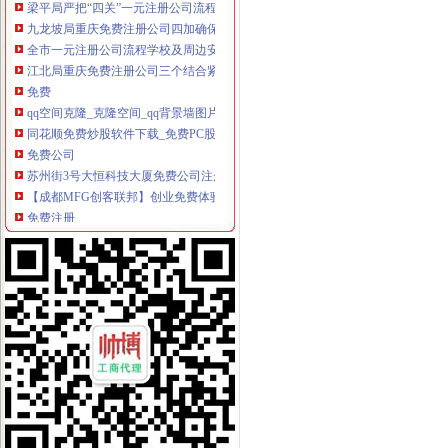
九龙坡局重庆免费注册公司四加确保花博会顺利开幕
全市一元注册公司流程学校及周边安综合理专项整取得阶段成果
江北局重庆免费注册公司三个结合紧急清查含三聚氰胺液态奶
免费
qq空间克隆_克隆空间_qq背景墙图片大全_qq克隆空间免费下载
同花顺免费炒股软件下载_免费PC股票软件排行榜_同花顺下载中心
免费公司
苏州街3号大恒科技大厦免费公司注册【今日推荐网-北京工商/税务/财
【成都MFG创客联邦】创业免费体验季/免费公司注册
免费注册
0元免费注册公司,代理记账99元起。-南宁58同城
免费注册有体验金_免费注册有体验金-华股财经
免费注册公司流程
上海注册一家公司,注册公司的流程及费用都有哪些?-知乎
上海园区注册公司_奉贤注册公司_上海免费公司注册_合资公司注册流
0元注册公司流程
【南通教育公司注册_科技教育公司注册_教育公司注册流程】-南通赶
【图】公司0元注册,代理记账_六安工商注册_六安列表网
一元注册公司流程
【图】在成都注册一家公司需要的流程和费用有哪些？_成都工商注册_
温州启动注册资本登记制度改革一元钱也能办公司-浙商动态-浙商频道-