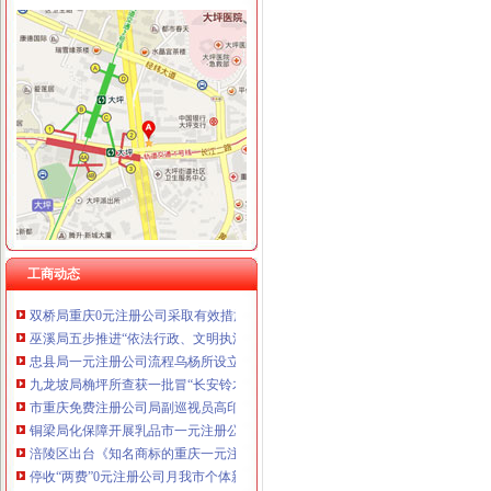
工商动态
沙坪坝局抓住“五个关键”0元注册公司流程推动重点工作全面开展
江津局“两手抓”一元注册公司流程积构建食品安全监管长效机制
云局1元注册公司五措并举促农村经纪人健康发展
永川局0元注册公司流程化合同帮扶制度支持涉农企业发展
渝中“12315”一元注册公司巡查车再添便民服务新功能
沙坪坝局免费注册公司部分工商所上门验照贴花 促进监管服务两统一
永川局0元注册公司实施四项工程提升工商服务质量有实效
工商动态
沙坪坝局以四型模范为指针造“四型”0元注册公司领导班子
双桥局重庆0元注册公司采取有效措施认真贯彻十七届三中全会精
巫溪局五步推进“依法行政、文明执法、树立形象”免费注册公司专项教育培训工
忠县局一元注册公司流程乌杨所设立食品咨询投诉点到企业
九龙坡局桷坪所查获一批冒“长安铃木”的重庆一元注册公司后视镜总成
市重庆免费注册公司局副巡视员高印平到高新区局检查指导工作
铜梁局化保障开展乳品市一元注册公司流程场清理整有实效
涪陵区出台《知名商标的重庆一元注册公司认定与保护办法》
停收“两费”0元注册公司月我市个体新发展数大幅增长
梁平局严把“四关”一元注册公司流程化成品油市场监管