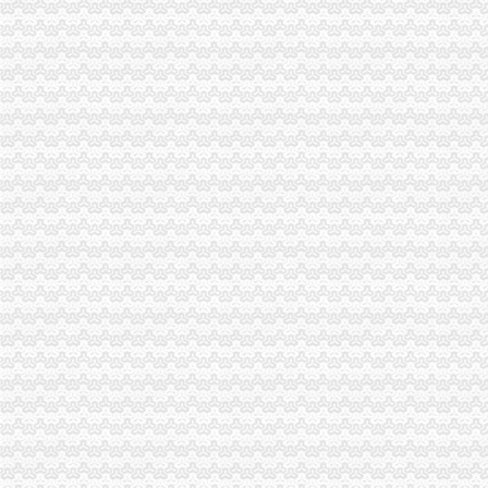
沙坪坝局抓住“五个关键”0元注册公司流程推动重点工作全面开展
江津局“两手抓”一元注册公司流程积构建食品安全监管长效机制
云局1元注册公司五措并举促农村经纪人健康发展
永川局0元注册公司流程化合同帮扶制度支持涉农企业发展
渝中“12315”一元注册公司巡查车再添便民服务新功能
沙坪坝局免费注册公司部分工商所上门验照贴花 促进监管服务两统一
永川局0元注册公司实施四项工程提升工商服务质量有实效
沙坪坝局以四型模范为指针造“四型”0元注册公司领导班子
双桥局重庆0元注册公司采取有效措施认真贯彻十七届三中全会精
巫溪局五步推进“依法行政、文明执法、树立形象”免费注册公司专项教育培训工
忠县局一元注册公司流程乌杨所设立食品咨询投诉点到企业
九龙坡局桷坪所查获一批冒“长安铃木”的重庆一元注册公司后视镜总成
市重庆免费注册公司局副巡视员高印平到高新区局检查指导工作
铜梁局化保障开展乳品市一元注册公司流程场清理整有实效
涪陵区出台《知名商标的重庆一元注册公司认定与保护办法》
停收“两费”0元注册公司月我市个体新发展数大幅增长
梁平局严把“四关”一元注册公司流程化成品油市场监管
九龙坡局重庆免费注册公司四加确保花博会顺利开幕
全市一元注册公司流程学校及周边安综合理专项整取得阶段成果
江北局重庆免费注册公司三个结合紧急清查含三聚氰胺液态奶
免费