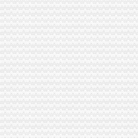
qq空间克隆_克隆空间_qq背景墙图片大全_qq克隆空间免费下载
同花顺免费炒股软件下载_免费PC股票软件排行榜_同花顺下载中心
免费公司
苏州街3号大恒科技大厦免费公司注册【今日推荐网-北京工商/税务/财
【成都MFG创客联邦】创业免费体验季/免费公司注册
免费注册
0元免费注册公司,代理记账99元起。-南宁58同城
免费注册有体验金_免费注册有体验金-华股财经
免费注册公司流程
上海注册一家公司,注册公司的流程及费用都有哪些?-知乎
上海园区注册公司_奉贤注册公司_上海免费公司注册_合资公司注册流
0元注册公司流程
【南通教育公司注册_科技教育公司注册_教育公司注册流程】-南通赶
【图】公司0元注册,代理记账_六安工商注册_六安列表网
一元注册公司流程
【图】在成都注册一家公司需要的流程和费用有哪些？_成都工商注册_
温州启动注册资本登记制度改革一元钱也能办公司-浙商动态-浙商频道-
一元公司
浦口区工商局核发全区张一元公司营业执照
【章节】斗鱼之级乌鸦嘴第二十一章一元公司总部的那点儿破事儿
1元注册公司