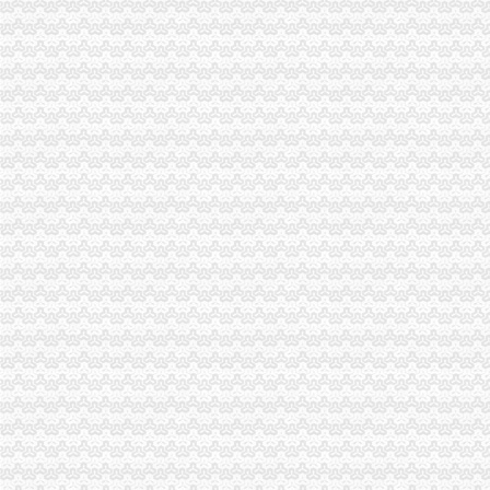
1元注册公司！做账每月只需149元！【今日推荐网-广州工商/税务/财务
1元注册公司的个人主页-WeCenter社交化问答社区程序
0元注册公司
0元注册公司代办工商全套手续-聊城58同城
新都0元注册公司,代理记账,公司转让,注销成都工商年检今题网
重庆一元注册公司
公司已经在重庆公积金管理中心注册了一个账号了,公司四月份已经
重庆元邦农业发展有限公司
重庆0元注册公司
重庆都尚装修有限公司-土巴兔装修网
【知识产权管理规范】-贯彻企业知识产权管理管规范认定（励补助
重庆免费注册公司
重庆冰盈注册安全工程师事务所有限公司
重庆九龙坡商标注册找哪个公司？_第1页_重庆E线广告设计策划_职场
免费注册公司
徐州专业免费公司注册_徐州商务服务-徐州-苏北信息港
潍坊免费公司注册、潍坊明诚代理记账、潍坊免费公司注册工商代理-