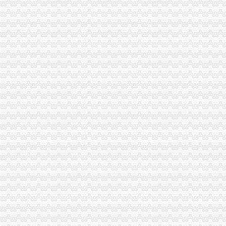
【惠】0元注册公司快10天包退款【靠谱省钱】【今日推荐网-杭州
【2017太原0元注册公司0元地址托管】-太原高新易登网
限量优惠,0元注册公司,一天拿执照,免费上门服务！-泉州58同城
太原地区0元注册公司地址托管-太原58同城
惠季后几天,0元注册公司,送代理记账【今日推荐网-杭州工商/税
听说现在是0元轻松注册公司是吗？广州公司注册今题网
0元注册公司,各类种行业许可证,一周出三证-上海58同城
苏州正规的0元注册公司,获得顾客的一致好评-金泉网
0元注册公司,代理记账_回龙观网上交易市场_回龙观社区网
0元注册公司免费办理各种业务-中山58同城
0元注册公司,免3个月代理记账费用-滁州58同城
0元注册公司、代理记账、变更、注销、资质办理【今日推荐网-郑州工
【0元注册公司+提供注册地址+代理记账,全程办理】-朝南湖易登网
武汉0元注册公司,商标注册半价价格|武汉0元注册公司,商标注册半
青岛专业0元注册公司代办公司许可项目-青青岛社区
0元注册公司,襄办为您实力**西安公司注册今题网
【0元注册公司小规模代账200元,一般纳税人300】-北区北区周边易
广州注册公司,广州代理注册公司,广州注册公司代理,广州0元注
汕头创,0元注册公司-汕头58同城
0元注册公司,拼服务也拼价格（上门服务）-南宁58同城
0元注册、公司转让、常年收购转让公司-石家庄58同城