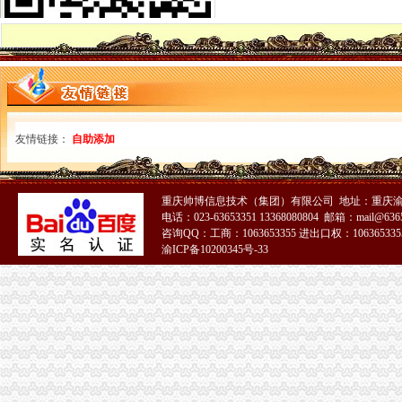
工商注册大酬宾0元注册公司免费提供地址-江苏南京会计审计信息
0元注册公司,每年补贴2000元代理记账-贵58同城
0元注册公司,财务人事一条龙服务-上海58同城
宁波公司注册地址0元代办公司注册无地址照样办公司-宁波工商局注
0元注册公司,代理记账200元起【今日推荐网-苏州工商/税务/财务】
您的需求我专业,0元注册公司,记账报税每月低至160元。-海口58同
苏州市0元注册公司名字大全-商务服务-深圳酷易搜
北京0元注册公司,代理记账一年118元！—海淀—清河—快点8分类信
友情链接：
自助添加
【0元注册公司,代理记账99/月起】-公司注册-宁波赶集网
【0元注册公司,10元/天请专职会计,一站式服务】-朝红旗易登网
【0元注册公司,99元代理记账全市低价上门服务的图片】-吴中木渎
重庆帅博信息技术（集团）有限公司 地址：重庆渝
0元可以在无锡注册公司吗_无锡天圆财税管理有限公司
电话：023-63653351 13368080804 邮箱：mail@6365
0元注册公司知多少？不看麻烦将不小华创集团文章
咨询QQ：工商：1063653355 进出口权：1063653355
公司注册\0元注册\股权转让\加急核名
渝ICP备10200345号-33
0元注册公司
0元代办宁波公司|在线工商查询|流程费用|新政策—QZHUCE宁波注
0元注册公司代办工商全套手续-聊城58同城
注册公司苏州【点创】0元注册公司_3天加急代办-专项服务-成都商报
0元注册公司需要办理哪些手续_2018新公司注册信息-58建筑网
青岛0元注册也能开公司-青岛新闻网
广州内资公司注册：0元注册公司0元注册公司0元注册公司合同保证-
【仙游0元注册公司鸿腾财务_仙游0元注册公司】-公司注册-莆田赶集网