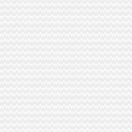
0元注册、公司转让、常年收购转让公司-石家庄58同城
注意啦~只做海淀工商注册0元注册公司-商网
0元注册公司效率高下证快,0元注册公【批发,采购】-郑州祺腾企
广州注册公司,广州代理注册公司,广州注册公司代理,广州0元注
0元注册公司、代理记账、工商登记、税务登记变更注销东莞公司注册
西安0元注册公司,只为代理记账,收费透明-西安58同城
0元注册公司代理记账服务好-苏州便民网
【0元注册公司、代理记账专家就找西安亿鑫财务】-方新村易登网
【0元注册公司、代理记帐、公司注销、公司变更】-宝山宝山周边易登
成都0元注册公司如何申请?-知乎
【0元注册公司税务变更】-江海外海易登网
工商注册大酬宾0元注册公司免费提供地址-江苏南京会计审计信息
0元注册公司,每年补贴2000元代理记账-贵58同城
0元注册公司,财务人事一条龙服务-上海58同城
宁波公司注册地址0元代办公司注册无地址照样办公司-宁波工商局注
0元注册公司,代理记账200元起【今日推荐网-苏州工商/税务/财务】
您的需求我专业,0元注册公司,记账报税每月低至160元。-海口58同
苏州市0元注册公司名字大全-商务服务-深圳酷易搜
北京0元注册公司,代理记账一年118元！—海淀—清河—快点8分类信
【0元注册公司,代理记账99/月起】-公司注册-宁波赶集网
【0元注册公司,10元/天请专职会计,一站式服务】-朝红旗易登网