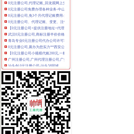
0元注册公司免费办理各种业务-中山58同城
0元注册公司,免3个月代理记账费用-滁州58同城
0元注册公司、代理记账、变更、注销、资质办理【今日推荐网-郑州工
【0元注册公司+提供注册地址+代理记账,全程办理】-朝南湖易登网
武汉0元注册公司,商标注册半价价格|武汉0元注册公司,商标注册半
青岛专业0元注册公司代办公司许可项目-青青岛社区
0元注册公司,襄办为您实力**西安公司注册今题网
【0元注册公司小规模代账200元,一般纳税人300】-北区北区周边易
广州注册公司,广州代理注册公司,广州注册公司代理,广州0元注
汕头创,0元注册公司-汕头58同城
0元注册公司,拼服务也拼价格（上门服务）-南宁58同城
0元注册、公司转让、常年收购转让公司-石家庄58同城
注意啦~只做海淀工商注册0元注册公司-商网
0元注册公司效率高下证快,0元注册公【批发,采购】-郑州祺腾企
广州注册公司,广州代理注册公司,广州注册公司代理,广州0元注
0元注册公司、代理记账、工商登记、税务登记变更注销东莞公司注册
西安0元注册公司,只为代理记账,收费透明-西安58同城
0元注册公司代理记账服务好-苏州便民网
【0元注册公司、代理记账专家就找西安亿鑫财务】-方新村易登网
【0元注册公司、代理记帐、公司注销、公司变更】-宝山宝山周边易登
成都0元注册公司如何申请?-知乎