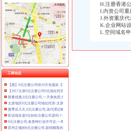
H.注册香港
I.内资公司
J.外资重庆
K.企业网站
0元注册公司
L.空间域名
【图】鼓楼0元注册公司,提供地址低价代账快速一条龙_南京工商注
【0元注册公司】-广州页88网
注册公司苏州【点创】0元注册公司_3天加急代办-专项服务-成都商报
0元注册公司需要办理哪些手续_2018新公司注册信息-58建筑网
青岛0元注册也能开公司-青岛新闻网
广州内资公司注册：0元注册公司0元注册公司0元注册公司合同保证-
工商动态
【仙游0元注册公司鸿腾财务_仙游0元注册公司】-公司注册-莆田赶集网
【惠】0元注册公司快10天包退款【靠谱省钱】【今日推荐网-杭州
【2017太原0元注册公司0元地址托管】-太原高新易登网
限量优惠,0元注册公司,一天拿执照,免费上门服务！-泉州58同城
太原地区0元注册公司地址托管-太原58同城
惠季后几天,0元注册公司,送代理记账【今日推荐网-杭州工商/税
听说现在是0元轻松注册公司是吗？广州公司注册今题网
0元注册公司,各类种行业许可证,一周出三证-上海58同城
苏州正规的0元注册公司,获得顾客的一致好评-金泉网
0元注册公司,代理记账_回龙观网上交易市场_回龙观社区网