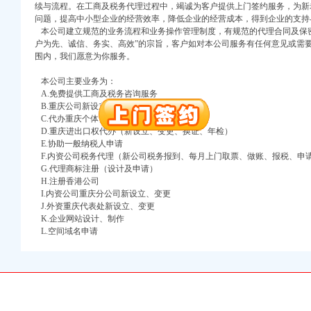
续与流程。在工商及税务代理过程中，竭诚为客户提供上门签约服务，为新
问题，提高中小型企业的经营效率，降低企业的经营成本，得到企业的支持
本公司建立规范的业务流程和业务操作管理制度，有规范的代理合同及保密
册）
户为先、诚信、务实、高效”的宗旨，客户如对本公司服务有任何意见或需
围内，我们愿意为你服务。
册）
册）
本公司主要业务为：
权）
A.免费提供工商及税务咨询服务
B.重庆公司新设立、变更、验资、增资、年检
册）
C.代办重庆个体营业执照新设立、变更
出口权）
D.重庆进出口权代办（新设立、变更、换证、年检）
工商注册）
E.协助一般纳税人申请
口权)
F.内资公司税务代理（新公司税务报到、每月上门取票、做账、报税、申
G.代理商标注册（设计及申请）
H.注册香港公司
I.内资公司重庆分公司新设立、变更
册）
J.外资重庆代表处新设立、变更
K.企业网站设计、制作
册）
L.空间域名申请
册）
权）
册）
出口权）
工商注册）