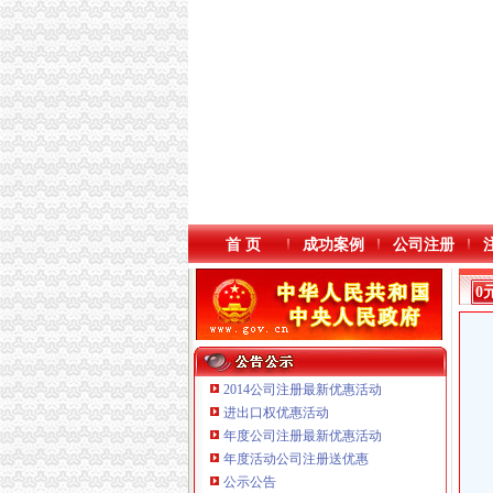
首 页
成功案例
公司注册
0
2014公司注册最新优惠活动
进出口权优惠活动
年度公司注册最新优惠活动
本站导航
年度活动公司注册送优惠
重庆鸽牌电线电缆有限公司 渝北10010万 (进出
公示公告