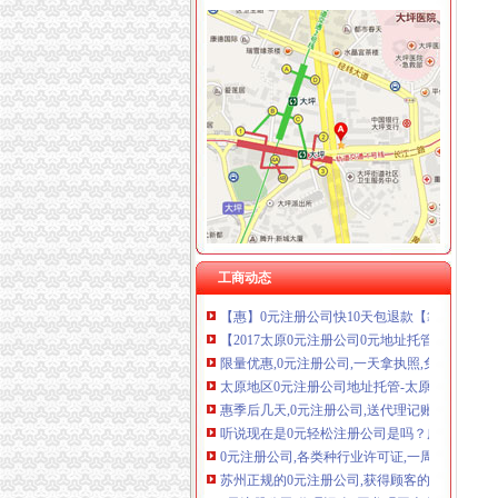
0元注册公司
0元代办宁波公司|在线工商查询|流程费用|新政策
0元注册公司代办工商全套手续-聊城58同城
注册公司苏州【点创】0元注册公司_3天加急代
0元注册公司需要办理哪些手续_2018新公司注册
青岛0元注册也能开公司-青岛新闻网
广州内资公司注册：0元注册公司0元注册公司0
【仙游0元注册公司鸿腾财务_仙游0元注册公司
工商动态
【惠】0元注册公司快10天包退款【靠谱省钱】
【2017太原0元注册公司0元地址托管】-太原
限量优惠,0元注册公司,一天拿执照,免费上门服务
太原地区0元注册公司地址托管-太原58同城
惠季后几天,0元注册公司,送代理记账【今日推荐
听说现在是0元轻松注册公司是吗？广州公司注
0元注册公司,各类种行业许可证,一周出三证-上
苏州正规的0元注册公司,获得顾客的一致好评-
0元注册公司,代理记账_回龙观网上交易市场_