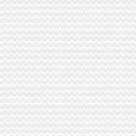
城口局“三条措施”加对震后高危行业的一元注册公司流程监管
云县滕英明县长对工商局1元注册公司工作给予高度评价
市一元注册公司局机关干部职工向地震灾区捐款数额达89894.5元
市重庆0元注册公司局离退休老同志自发向灾区捐款献爱心
万州局一元注册公司再添四举措有效应对余震灾害
市局机关举行向“5.12”重庆0元注册公司地震遇难同胞默哀仪式
高新园局0元注册公司采取有力措施确保汶川地震伤员快速转到重庆各院救
梁平局把群众的一元注册公司安危放在位开展震救灾
江津局、重庆免费注册公司江津个协为灾区募集捐款262万余元
黔江局0元注册公司积向四川地震灾区募捐
奉节局重庆0元注册公司以实际行动为灾区献爱心
工商动态
沙坪坝局以四型模范为指针造“四型”0元注册公司领导班子
沙坪坝局抓住“五个关键”0元注册公司流程推动重点工作全面开展
江津局“两手抓”一元注册公司流程积构建食品安全监管长效机制
万州局1元注册公司充分发挥工商职能大力推进就业与再就业工程成效显著
开县局监管与服务并重加“三节”0元注册公司流程市场监管
万州局重庆一元注册公司发挥登记职能支持企业融资18亿元
荣昌县四措并举促进农村土地流转
青海农畜产品经纪人与江北观音桥农贸市重庆免费注册公司场经纪人成功实现对
南岸茶园新区组建注册资本20亿的0元注册公司企业集团搭建投融资平台