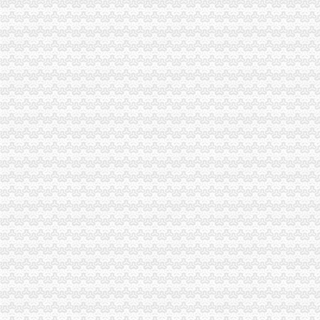
沙坪坝局重庆免费注册公司结合实际积展开灾自救工作
市局局长、重庆一元注册公司组书记王元楷带队赴四川省工商局捐赠救灾物资
渝北局0元注册公司流程组织区营企业和个体工商户向四川地震灾区捐款60余万
忠县局重庆免费注册公司干部职工踊跃报名参加志愿者活动
渝中局0元注册公司流程组织多种渠道援助地震灾区
江北局“四个确保”重庆0元注册公司做好灾后食品安全工作
永川局五项措施应对市0元注册公司流程场经营秩序突发事件
城口局“三条措施”加对震后高危行业的一元注册公司流程监管
云县滕英明县长对工商局1元注册公司工作给予高度评价
市一元注册公司局机关干部职工向地震灾区捐款数额达89894.5元
市重庆0元注册公司局离退休老同志自发向灾区捐款献爱心
万州局一元注册公司再添四举措有效应对余震灾害
市局机关举行向“5.12”重庆0元注册公司地震遇难同胞默哀仪式
高新园局0元注册公司采取有力措施确保汶川地震伤员快速转到重庆各院救
梁平局把群众的一元注册公司安危放在位开展震救灾
江津局、重庆免费注册公司江津个协为灾区募集捐款262万余元
黔江局0元注册公司积向四川地震灾区募捐
奉节局重庆0元注册公司以实际行动为灾区献爱心