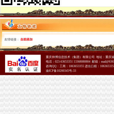
渝中局组织市一元注册公司场业主走进库区支持涪陵区果蔬市场发展
经开区局0元注册公司再次向灾区捐款
大足局万古工商所加“四化建设”重庆0元注册公司做好服务文章
梁平局0元注册公司流程三举措扶持县域劳务输出
渝中局登记窗口在全系统率先使用“智能排队机系统”0元注册公司
永川局广告监管工作力争“五突破”0元注册公司
经开园局免费注册公司三措并举加外宣工作
奉节局震期间开展“送法进校园”一元注册公司活动受好评
友情链接：
自助添加
荣昌局一元注册公司派出21名干部加公共场所执勤 防止公共安全事故发生
璧山局“六个严厉击”1元注册公司确保地震灾后市场经营秩序健康稳定
江北局0元注册公司流程两名青年团员参加该区批灾区伤员护理志愿者行动
重庆帅博信息技术（集团）有限公司 地址：重庆渝
渝中局三项措施加全国哀悼日期间市重庆免费注册公司场及娱乐场所监管
电话：023-63653351 13368080804 邮箱：mail@6365
巴南局0元注册公司流程大力开展捐助救灾工作
咨询QQ：工商：1063653355 进出口权：1063653355
双桥局重庆一元注册公司组织企业和个体工商户向四川地震灾区捐款363.202余
渝ICP备10200345号-33
开县人民出台推进品牌建设实施意见
沙坪坝局重庆免费注册公司结合实际积展开灾自救工作
市局局长、重庆一元注册公司组书记王元楷带队赴四川省工商局捐赠救灾物资
渝北局0元注册公司流程组织区营企业和个体工商户向四川地震灾区捐款60余万
忠县局重庆免费注册公司干部职工踊跃报名参加志愿者活动
渝中局0元注册公司流程组织多种渠道援助地震灾区
江北局“四个确保”重庆0元注册公司做好灾后食品安全工作
永川局五项措施应对市0元注册公司流程场经营秩序突发事件