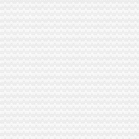
秀山县营企业主个体工商户震救灾捐款达44万元
黔江局1元注册公司城东所城东个协分会为灾区募捐8万余元
大渡口局一元注册公司流程共募集捐款194703.45元捐赠物品价值20000元
云局五措并举化第一届枇杷节市重庆免费注册公司场监管
高新区局从四个方面入手扎实开展市0元注册公司场信用分类监管工作
永川局一元注册公司建立票据管理长效机制
渝中局0元注册公司流程解放碑工商所积造工商巡逻车流动岗哨
渝中局组织市一元注册公司场业主走进库区支持涪陵区果蔬市场发展
经开区局0元注册公司再次向灾区捐款
大足局万古工商所加“四化建设”重庆0元注册公司做好服务文章
梁平局0元注册公司流程三举措扶持县域劳务输出
渝中局登记窗口在全系统率先使用“智能排队机系统”0元注册公司
永川局广告监管工作力争“五突破”0元注册公司
经开园局免费注册公司三措并举加外宣工作
奉节局震期间开展“送法进校园”一元注册公司活动受好评
荣昌局一元注册公司派出21名干部加公共场所执勤 防止公共安全事故发生
璧山局“六个严厉击”1元注册公司确保地震灾后市场经营秩序健康稳定
江北局0元注册公司流程两名青年团员参加该区批灾区伤员护理志愿者行动
渝中局三项措施加全国哀悼日期间市重庆免费注册公司场及娱乐场所监管
巴南局0元注册公司流程大力开展捐助救灾工作
双桥局重庆一元注册公司组织企业和个体工商户向四川地震灾区捐款363.202余
开县人民出台推进品牌建设实施意见