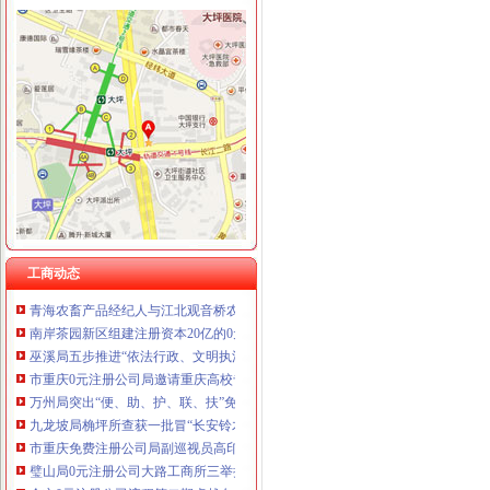
工商动态
沙坪坝局以四型模范为指针造“四型”0元注册公司领导班子
沙坪坝局抓住“五个关键”0元注册公司流程推动重点工作全面开展
江津局“两手抓”一元注册公司流程积构建食品安全监管长效机制
万州局1元注册公司充分发挥工商职能大力推进就业与再就业工程成效显著
开县局监管与服务并重加“三节”0元注册公司流程市场监管
万州局重庆一元注册公司发挥登记职能支持企业融资18亿元
荣昌县四措并举促进农村土地流转
工商动态
青海农畜产品经纪人与江北观音桥农贸市重庆免费注册公司场经纪人成功实现对
南岸茶园新区组建注册资本20亿的0元注册公司企业集团搭建投融资平台
巫溪局五步推进“依法行政、文明执法、树立形象”免费注册公司专项教育培训工
市重庆0元注册公司局邀请重庆高校专家教授共同研讨电子商务监管工作
万州局突出“便、助、护、联、扶”免费注册公司五字营造优良发展环境造服务型
九龙坡局桷坪所查获一批冒“长安铃木”的重庆一元注册公司后视镜总成
市重庆免费注册公司局副巡视员高印平到高新区局检查指导工作
璧山局0元注册公司大路工商所三举措大力培养农村经纪人队伍
全市0元注册公司流程第二期卓越女领导力提升高级研修班培训呈三大点