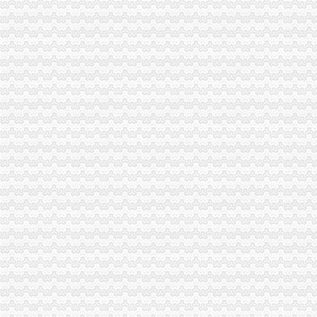
巫溪局五步推进“依法行政、文明执法、树立形象”免费注册公司专项教育培训工
市重庆0元注册公司局邀请重庆高校专家教授共同研讨电子商务监管工作
万州局突出“便、助、护、联、扶”免费注册公司五字营造优良发展环境造服务型
九龙坡局桷坪所查获一批冒“长安铃木”的重庆一元注册公司后视镜总成
市重庆免费注册公司局副巡视员高印平到高新区局检查指导工作
璧山局0元注册公司大路工商所三举措大力培养农村经纪人队伍
全市0元注册公司流程第二期卓越女领导力提升高级研修班培训呈三大点
綦江局1元注册公司开展奶制品专项整成效明显
巫溪局一元注册公司城厢一所四项制度加校园周边食品安全监管
市免费注册公司督查组到江津检查奶制品监管工作
市0元注册公司级有关部门将从严整食品等与群众健康安全相关产品广告
永川局一元注册公司发动个协向灾区捐款34.5万元
武隆局重庆一元注册公司积为灾区人民捐款捐物
市局局长、0元注册公司流程组书记王元楷率队到北碚局东所了解灾
重庆工商系统充分发扬团结互助精大力开展对四川灾区的1元注册公司援助工作
巴南局重庆0元注册公司认真做好四川汶川大地震遇难同胞哀悼工作
市重庆免费注册公司局机关职工踊跃报名参加献志愿者支援地震灾区受伤群众
綦江局、重庆一元注册公司綦江个协为灾区募集捐款23万余元
铜梁局三项措施作好东门市重庆免费注册公司场震救灾工作
璧山县璧城个体户自发组织向灾区献爱心
永川局重庆免费注册公司全体干部职工共向灾区捐款近4万元