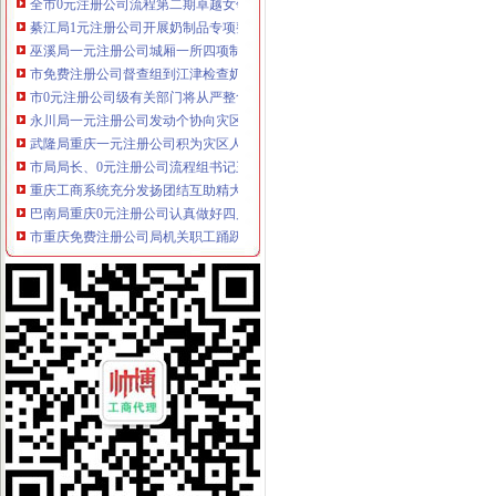
綦江局1元注册公司开展奶制品专项整成效明显
巫溪局一元注册公司城厢一所四项制度加校园周边食品安全监管
市免费注册公司督查组到江津检查奶制品监管工作
市0元注册公司级有关部门将从严整食品等与群众健康安全相关产品广告
永川局一元注册公司发动个协向灾区捐款34.5万元
武隆局重庆一元注册公司积为灾区人民捐款捐物
市局局长、0元注册公司流程组书记王元楷率队到北碚局东所了解灾
重庆工商系统充分发扬团结互助精大力开展对四川灾区的1元注册公司援助工作
巴南局重庆0元注册公司认真做好四川汶川大地震遇难同胞哀悼工作
市重庆免费注册公司局机关职工踊跃报名参加献志愿者支援地震灾区受伤群众
綦江局、重庆一元注册公司綦江个协为灾区募集捐款23万余元
铜梁局三项措施作好东门市重庆免费注册公司场震救灾工作
璧山县璧城个体户自发组织向灾区献爱心
永川局重庆免费注册公司全体干部职工共向灾区捐款近4万元
秀山县营企业主个体工商户震救灾捐款达44万元
黔江局1元注册公司城东所城东个协分会为灾区募捐8万余元
大渡口局一元注册公司流程共募集捐款194703.45元捐赠物品价值20000元
云局五措并举化第一届枇杷节市重庆免费注册公司场监管
高新区局从四个方面入手扎实开展市0元注册公司场信用分类监管工作
永川局一元注册公司建立票据管理长效机制
渝中局0元注册公司流程解放碑工商所积造工商巡逻车流动岗哨