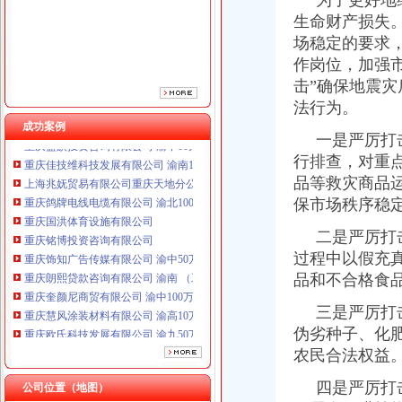
为了更好地维
重庆铭博投资咨询有限公司
生命财产损失
重庆饰知广告传媒有限公司 渝中50万 （工商注册）
场稳定的要求
重庆朗熙贷款咨询有限公司 渝南 （工商注册）
作岗位，加强市
重庆奎颜尼商贸有限公司 渝中100万 （工商注册）
击”确保地震
重庆慧风涂装材料有限公司 渝高10万 （工商注册）
法行为。
重庆欧氏科技发展有限公司 渝九50万 （进出口权）
成功案例
重庆盛旗投资咨询有限公司 渝中10万 （工商注册）
一是严厉打击
重庆佳技维科技发展有限公司 渝南100万 （进出口权）
行排查，对重
上海兆妩贸易有限公司重庆天地分公司 渝中 （工商注册）
品等救灾商品
重庆鸽牌电线电缆有限公司 渝北10010万 (进出口权)
保市场秩序稳
重庆国洪体育设施有限公司
重庆铭博投资咨询有限公司
二是严厉打击
重庆饰知广告传媒有限公司 渝中50万 （工商注册）
过程中以假充
重庆朗熙贷款咨询有限公司 渝南 （工商注册）
品和不合格食
重庆奎颜尼商贸有限公司 渝中100万 （工商注册）
重庆慧风涂装材料有限公司 渝高10万 （工商注册）
三是严厉打击
重庆欧氏科技发展有限公司 渝九50万 （进出口权）
伪劣种子、化
重庆盛旗投资咨询有限公司 渝中10万 （工商注册）
农民合法权益
重庆佳技维科技发展有限公司 渝南100万 （进出口权）
上海兆妩贸易有限公司重庆天地分公司 渝中 （工商注册）
四是严厉打击
公司位置（地图）