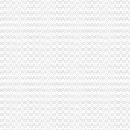
潼南局重庆0元注册公司六措并举 构筑食品安全防火墙
石柱局四措施维护灾后市0元注册公司场秩序成效明显
荣昌局一元注册公司流程四举措建立与监管对象联系服务机制
双桥局一元注册公司力推进商标品牌建设
市局机关员共交纳支援震救灾“殊费”1元注册公司83800元
中纪委监察部驻国家工商总局纪检组监察局调研组对我市重庆一元注册公司工商
市一元注册公司流程局认真部署奥运火炬递赞助商广告宣及市场工作
江北局积组织辖区广大商户为在该区的一元注册公司流程灾区伤员捐赠急需物品
丰都局灾后监管有力市0元注册公司流程场秩序井然
石柱局有效整城南车站市1元注册公司场经营秩序
经开区局、重庆0元注册公司经开区协爱心赈灾今晨再次起航
工商动态
沙坪坝局抓住“五个关键”0元注册公司流程推动重点工作全面开展
江津局“两手抓”一元注册公司流程积构建食品安全监管长效机制
万州局重庆一元注册公司发挥登记职能支持企业融资18亿元
青海农畜产品经纪人与江北观音桥农贸市重庆免费注册公司场经纪人成功实现对
巫溪局五步推进“依法行政、文明执法、树立形象”免费注册公司专项教育培训工
万州局突出“便、助、护、联、扶”免费注册公司五字营造优良发展环境造服务型
九龙坡局桷坪所查获一批冒“长安铃木”的重庆一元注册公司后视镜总成
璧山局0元注册公司大路工商所三举措大力培养农村经纪人队伍
巫溪局一元注册公司城厢一所四项制度加校园周边食品安全监管
黔江局“五到位”重庆0元注册公司整合关闭辖区煤矿注销登记