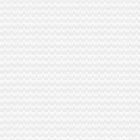
沙坪坝局“四心”0元注册公司服务全力推进下岗失业人员再就业工程
荣昌局重庆免费注册公司开展户外广告整见成效
高新园局重庆0元注册公司五措并举加火车北站奥运期间食品安全监管
梁平局重庆0元注册公司积开展民共建活动
万州局0元注册公司从三方面加拍卖业监管
双桥局四项措施落实全市0元注册公司工商局长座谈会精
万州局重庆免费注册公司三举措大力扶持发展劳务经纪能人
市局郭翔副副局长到院看望来自北川县工商局的重庆0元注册公司受伤女职工
巴南局“坚持三个结合”1元注册公司“推行三个优先”提升商品质量检测工作效能
九龙坡局一元注册公司大力推进电子商务监管工作
荣昌局一元注册公司派出21名干部加公共场所执勤 防止公共安全事故发生
璧山局“六个严厉击”1元注册公司确保地震灾后市场经营秩序健康稳定
江北局0元注册公司流程两名青年团员参加该区批灾区伤员护理志愿者行动
渝中局三项措施加全国哀悼日期间市重庆免费注册公司场及娱乐场所监管
巴南局0元注册公司流程大力开展捐助救灾工作
双桥局重庆一元注册公司组织企业和个体工商户向四川地震灾区捐款363.202余
开县人民出台推进品牌建设实施意见
沙坪坝局重庆免费注册公司结合实际积展开灾自救工作
市局局长、重庆一元注册公司组书记王元楷带队赴四川省工商局捐赠救灾物资
渝北局0元注册公司流程组织区营企业和个体工商户向四川地震灾区捐款60余万
忠县局重庆免费注册公司干部职工踊跃报名参加志愿者活动