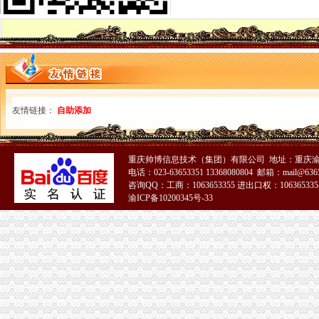
万州局一元注册公司再添四举措有效应对余震灾害
市局机关举行向“5.12”重庆0元注册公司地震遇难同胞默哀仪式
高新园局0元注册公司采取有力措施确保汶川地震伤员快速转到重庆各院救
梁平局把群众的一元注册公司安危放在位开展震救灾
江津局、重庆免费注册公司江津个协为灾区募集捐款262万余元
黔江局0元注册公司积向四川地震灾区募捐
奉节局重庆0元注册公司以实际行动为灾区献爱心
友情链接：
自助添加
潼南县个协会房地产行业分会汶川灾区捐款70万元
北碚局1元注册公司三措施沉着应对紧急地震预报
长寿局一元注册公司城内所组织15万财物援助灾区群众
沙坪坝局重庆0元注册公司理无照经营取得跨越式突破
重庆帅博信息技术（集团）有限公司 地址：重庆渝
市工商局机关员交纳“殊费”0元注册公司84500元支援震救灾
电话：023-63653351 13368080804 邮箱：mail@6365
咨询QQ：工商：1063653355 进出口权：1063653355
九龙坡局一元注册公司流程五项举措力推招商引资工作
渝ICP备10200345号-33
璧山局八塘工商所“三管齐下”0元注册公司流程对市场秩序实施有效监管
荣昌局积索建立“科所联动”免费注册公司机制
万州局大力开展专项整顿确保“六一”0元注册公司儿童节市场安全
大足局“五举措”重庆免费注册公司加干部队伍建设
荣昌局四措并举开创“守重”1元注册公司工作新局面
大足局两职工将自筹的免费注册公司灾区急需物资送往灾区
巫山局0元注册公司流程连续五年被县人大授予执法模范单位荣誉称号
万州局立足机制创新提升边远农村场镇市免费注册公司场监管质量