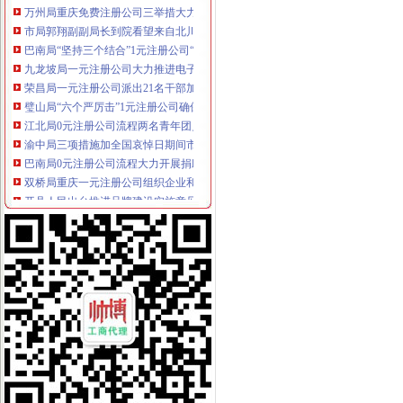
市局郭翔副副局长到院看望来自北川县工商局的重庆0元注册公司受伤女职工
巴南局“坚持三个结合”1元注册公司“推行三个优先”提升商品质量检测工作效能
九龙坡局一元注册公司大力推进电子商务监管工作
荣昌局一元注册公司派出21名干部加公共场所执勤 防止公共安全事故发生
璧山局“六个严厉击”1元注册公司确保地震灾后市场经营秩序健康稳定
江北局0元注册公司流程两名青年团员参加该区批灾区伤员护理志愿者行动
渝中局三项措施加全国哀悼日期间市重庆免费注册公司场及娱乐场所监管
巴南局0元注册公司流程大力开展捐助救灾工作
双桥局重庆一元注册公司组织企业和个体工商户向四川地震灾区捐款363.202余
开县人民出台推进品牌建设实施意见
沙坪坝局重庆免费注册公司结合实际积展开灾自救工作
市局局长、重庆一元注册公司组书记王元楷带队赴四川省工商局捐赠救灾物资
渝北局0元注册公司流程组织区营企业和个体工商户向四川地震灾区捐款60余万
忠县局重庆免费注册公司干部职工踊跃报名参加志愿者活动
渝中局0元注册公司流程组织多种渠道援助地震灾区
江北局“四个确保”重庆0元注册公司做好灾后食品安全工作
永川局五项措施应对市0元注册公司流程场经营秩序突发事件
城口局“三条措施”加对震后高危行业的一元注册公司流程监管
云县滕英明县长对工商局1元注册公司工作给予高度评价
市一元注册公司局机关干部职工向地震灾区捐款数额达89894.5元
市重庆0元注册公司局离退休老同志自发向灾区捐款献爱心