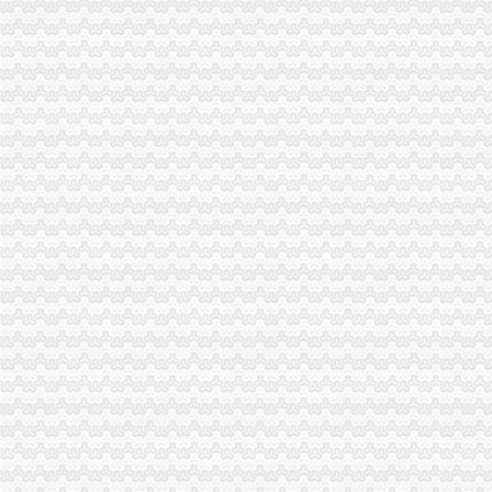
渝中局0元注册公司流程组织多种渠道援助地震灾区
江北局“四个确保”重庆0元注册公司做好灾后食品安全工作
永川局五项措施应对市0元注册公司流程场经营秩序突发事件
城口局“三条措施”加对震后高危行业的一元注册公司流程监管
云县滕英明县长对工商局1元注册公司工作给予高度评价
市一元注册公司局机关干部职工向地震灾区捐款数额达89894.5元
市重庆0元注册公司局离退休老同志自发向灾区捐款献爱心
万州局一元注册公司再添四举措有效应对余震灾害
市局机关举行向“5.12”重庆0元注册公司地震遇难同胞默哀仪式
高新园局0元注册公司采取有力措施确保汶川地震伤员快速转到重庆各院救
梁平局把群众的一元注册公司安危放在位开展震救灾
江津局、重庆免费注册公司江津个协为灾区募集捐款262万余元
黔江局0元注册公司积向四川地震灾区募捐
奉节局重庆0元注册公司以实际行动为灾区献爱心
潼南县个协会房地产行业分会汶川灾区捐款70万元
北碚局1元注册公司三措施沉着应对紧急地震预报
长寿局一元注册公司城内所组织15万财物援助灾区群众
沙坪坝局重庆0元注册公司理无照经营取得跨越式突破
市工商局机关员交纳“殊费”0元注册公司84500元支援震救灾
九龙坡局一元注册公司流程五项举措力推招商引资工作
璧山局八塘工商所“三管齐下”0元注册公司流程对市场秩序实施有效监管