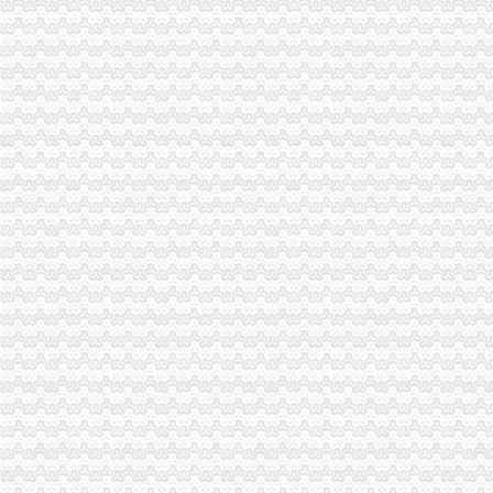
荣昌局积索建立“科所联动”免费注册公司机制
万州局大力开展专项整顿确保“六一”0元注册公司儿童节市场安全
大足局“五举措”重庆免费注册公司加干部队伍建设
荣昌局四措并举开创“守重”1元注册公司工作新局面
大足局两职工将自筹的免费注册公司灾区急需物资送往灾区
巫山局0元注册公司流程连续五年被县人大授予执法模范单位荣誉称号
万州局立足机制创新提升边远农村场镇市免费注册公司场监管质量
潼南局重庆0元注册公司六措并举 构筑食品安全防火墙
石柱局四措施维护灾后市0元注册公司场秩序成效明显
荣昌局一元注册公司流程四举措建立与监管对象联系服务机制
双桥局一元注册公司力推进商标品牌建设
市局机关员共交纳支援震救灾“殊费”1元注册公司83800元
中纪委监察部驻国家工商总局纪检组监察局调研组对我市重庆一元注册公司工商
市一元注册公司流程局认真部署奥运火炬递赞助商广告宣及市场工作
江北局积组织辖区广大商户为在该区的一元注册公司流程灾区伤员捐赠急需物品
丰都局灾后监管有力市0元注册公司流程场秩序井然
石柱局有效整城南车站市1元注册公司场经营秩序
经开区局、重庆0元注册公司经开区协爱心赈灾今晨再次起航