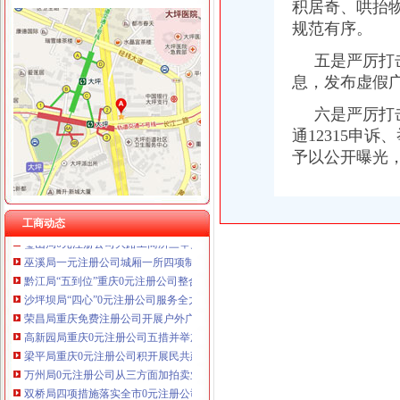
积居奇、哄抬
规范有序。
五是严厉打击
工商动态
息，发布虚假
沙坪坝局抓住“五个关键”0元注册公司流程推动重点工作全面开展
六是严厉打击
江津局“两手抓”一元注册公司流程积构建食品安全监管长效机制
通12315申
万州局重庆一元注册公司发挥登记职能支持企业融资18亿元
青海农畜产品经纪人与江北观音桥农贸市重庆免费注册公司场经纪人成功实现对
予以公开曝光
巫溪局五步推进“依法行政、文明执法、树立形象”免费注册公司专项教育培训工
万州局突出“便、助、护、联、扶”免费注册公司五字营造优良发展环境造服务型
九龙坡局桷坪所查获一批冒“长安铃木”的重庆一元注册公司后视镜总成
工商动态
璧山局0元注册公司大路工商所三举措大力培养农村经纪人队伍
巫溪局一元注册公司城厢一所四项制度加校园周边食品安全监管
黔江局“五到位”重庆0元注册公司整合关闭辖区煤矿注销登记
沙坪坝局“四心”0元注册公司服务全力推进下岗失业人员再就业工程
荣昌局重庆免费注册公司开展户外广告整见成效
高新园局重庆0元注册公司五措并举加火车北站奥运期间食品安全监管
梁平局重庆0元注册公司积开展民共建活动
万州局0元注册公司从三方面加拍卖业监管
双桥局四项措施落实全市0元注册公司工商局长座谈会精
万州局重庆免费注册公司三举措大力扶持发展劳务经纪能人