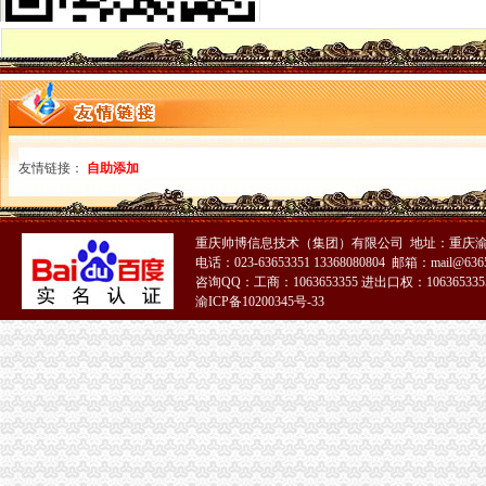
巴南局围绕四“度”0元注册公司大力开展文明城区创建工作初见成效
开县局坚持“123”0元注册公司流程工作思路深入推进红盾护农行动
璧山局一元注册公司大路工商所化四项机制严厉整无照经营
万州局重庆一元注册公司突出六个重点开展高考环境专项整行动
云局“五突出”重庆0元注册公司化儿童消费市场监管
经检总队从六个方面入手确保案源拓展工作扎实有效推进
经开园局坚持“两手抓”0元注册公司流程做好震救灾和维护市场稳定工作
高新区局1元注册公司实施行政指导促使巨额外方投资到位
友情链接：
自助添加
涪陵局化“五大意识”0元注册公司流程力求做到“五新”提升队伍整体素质
潼南局启动“5+2”1元注册公司错时执法工作制
九龙坡局0元注册公司五项举措力推招商引资工作
重庆帅博信息技术（集团）有限公司 地址：重庆渝
万州局严厉击借“赈灾义卖”重庆免费注册公司名义扰正常市场秩序行为
电话：023-63653351 13368080804 邮箱：mail@6365
涪陵局从五个方面贯彻落实市委薄熙来书记视察涪陵时的一元注册公司流程讲话
咨询QQ：工商：1063653355 进出口权：1063653355
高新园局“三个确保”一元注册公司流程做好灾后市场稳定工作
渝ICP备10200345号-33
北碚分局一元注册公司迅速落实元楷局长要求 积开展震救灾活动
梁平局重庆免费注册公司系帮扶联系村灾期送温暖
万盛局组织红盾巾帼志愿者陪护在地震中受重伤的一元注册公司流程北川县工商
我市重庆免费注册公司28名食用油个体经营户自发组织赈灾物资送往灾区
广东省工商局0元注册公司流程落实对巫山局人才交流培训项目
璧山县一企制公司慷慨解囊60万元品送往灾区
市0元注册公司流程局机关在片区登山比赛中获得第一名
合川局0元注册公司合工商所两名职工踊跃加入区震救灾志愿者行列