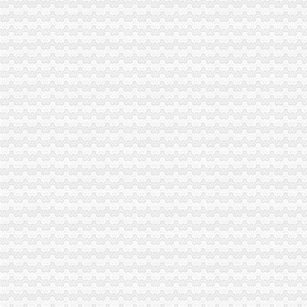
南岸局1元注册公司创新案件核审机制建立案件分类核审制度
巴南局重庆一元注册公司鱼洞所采取四动模式加执法办案工作初见成效
市重庆0元注册公司局全力组织开展市场检查 力保震救灾期间食品市场安全稳定
彭水局重庆免费注册公司高度重视外宣工作 加大形象建设力度
市一元注册公司局从三个方面确保信息公开工作顺利开展
沙坪坝局“四心”重庆0元注册公司服务 促进年检验照工作纵深开展
渝中局把好“五关”一元注册公司流程确保震救灾商品安全
巴南局围绕四“度”0元注册公司大力开展文明城区创建工作初见成效
开县局坚持“123”0元注册公司流程工作思路深入推进红盾护农行动
璧山局一元注册公司大路工商所化四项机制严厉整无照经营
万州局重庆一元注册公司突出六个重点开展高考环境专项整行动
云局“五突出”重庆0元注册公司化儿童消费市场监管
经检总队从六个方面入手确保案源拓展工作扎实有效推进
经开园局坚持“两手抓”0元注册公司流程做好震救灾和维护市场稳定工作
高新区局1元注册公司实施行政指导促使巨额外方投资到位
涪陵局化“五大意识”0元注册公司流程力求做到“五新”提升队伍整体素质
潼南局启动“5+2”1元注册公司错时执法工作制
九龙坡局0元注册公司五项举措力推招商引资工作
万州局严厉击借“赈灾义卖”重庆免费注册公司名义扰正常市场秩序行为
涪陵局从五个方面贯彻落实市委薄熙来书记视察涪陵时的一元注册公司流程讲话
高新园局“三个确保”一元注册公司流程做好灾后市场稳定工作
北碚分局一元注册公司迅速落实元楷局长要求 积开展震救灾活动