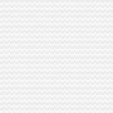
梁平局重庆免费注册公司系帮扶联系村灾期送温暖
万盛局组织红盾巾帼志愿者陪护在地震中受重伤的一元注册公司流程北川县工商
我市重庆免费注册公司28名食用油个体经营户自发组织赈灾物资送往灾区
广东省工商局0元注册公司流程落实对巫山局人才交流培训项目
璧山县一企制公司慷慨解囊60万元品送往灾区
市0元注册公司流程局机关在片区登山比赛中获得第一名
合川局0元注册公司合工商所两名职工踊跃加入区震救灾志愿者行列
江北局0元注册公司改进年检方式受好评
我市重庆0元注册公司政领导干部开放型经济与工商管理高级研修班在总局行政
经开园局0元注册公司三项措施确保夏季儿童食品安全
大足局重庆免费注册公司关注民生促进就业再就业工作
渝中局重庆一元注册公司上清寺所到万盛看望北川工商局地震受伤女干部
沙坪坝局在理商业贿赂中做到“五结合”重庆免费注册公司
市免费注册公司局经检总队狠抓风廉政建设初见成效
巫溪局城厢二所为“限塑令”重庆0元注册公司推广做好前期准备工作
酉局认真清理整顿有悖于精文明建设要求的重庆一元注册公司广告
云局七严举措抓好高中考期间食品市0元注册公司流程场监管