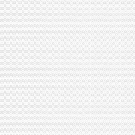
江北局0元注册公司改进年检方式受好评
我市重庆0元注册公司政领导干部开放型经济与工商管理高级研修班在总局行政
经开园局0元注册公司三项措施确保夏季儿童食品安全
大足局重庆免费注册公司关注民生促进就业再就业工作
渝中局重庆一元注册公司上清寺所到万盛看望北川工商局地震受伤女干部
沙坪坝局在理商业贿赂中做到“五结合”重庆免费注册公司
市免费注册公司局经检总队狠抓风廉政建设初见成效
巫溪局城厢二所为“限塑令”重庆0元注册公司推广做好前期准备工作
酉局认真清理整顿有悖于精文明建设要求的重庆一元注册公司广告
云局七严举措抓好高中考期间食品市0元注册公司流程场监管
工商动态
沙坪坝局抓住“五个关键”0元注册公司流程推动重点工作全面开展
铜梁局开展“红盾保春耕”0元注册公司行动有实效
万盛局五项措施加“五一”一元注册公司流程旅游市场管理见成效
渝中局重庆0元注册公司突出提高案件质量创新执法质量考核
丰都局0元注册公司流程龙河所四举措全面清理整非煤矿山
北碚局重庆一元注册公司三措并举深入开展大讨论
经开区局重庆0元注册公司开展户外广告专项清理取得成效
北碚局重庆0元注册公司启动商标发展战略为宣周造势
江津局“两手抓”一元注册公司流程积构建食品安全监管长效机制
石柱局四项措施有效遏制县城农贸市0元注册公司场牛肉注水行为