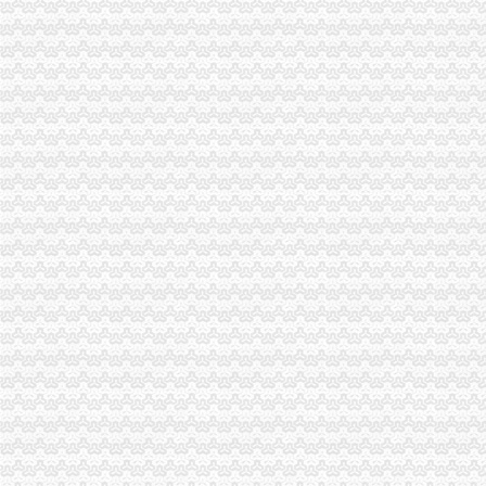
永川局一元注册公司流程创新建立商标战略服务制度成效显著
大足局免费注册公司石马工商所三项措施清理整顿户外广告
彭水工商局一元注册公司与公安联手整辖区旅馆业
北碚区区长出席该区消委会理事会并提出工作要求
市工商局、市消委会联合开展“消费维权贡献”一元注册公司流程评选活动
北碚局重庆0元注册公司四方面入手全面部署企业年检工作
沙坪坝局巧借“三股力”免费注册公司推进农产品商标培育发展
南川局一元注册公司采取四项措施化元旦期间食品安全监管
开县局监管与服务并重加“三节”0元注册公司流程市场监管
潼南局积营造“五种环境”免费注册公司全面推进和谐机关建设
石柱局有效整城南车站市1元注册公司场经营秩序
经开区局、重庆0元注册公司经开区协爱心赈灾今晨再次起航
黔江局四项措施切实维护灾后市重庆免费注册公司场稳定
南岸局重庆0元注册公司组织营企业和个体工商户向灾区捐款捐物115万余元
永川局1元注册公司积开展守合同重信用单位公示活动
沙坪坝局0元注册公司个协会员向灾区献爱心捐款捐物达113万余元
高新区局免费注册公司积为震救灾队伍排忧解难
市重庆免费注册公司局副局长李明富对璧山局工作提出三点要求
渝中局重庆0元注册公司组织为灾区捐款捐物累计超过662万元
市0元注册公司流程局副局长单衍华在北大第三期研修班结业会上对全体学员提
沙坪坝局四个注重促进“限塑令”重庆0元注册公司顺利实施