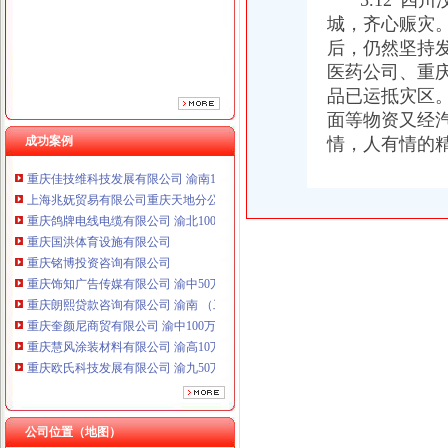
“5.12”四
重庆铭博投资咨询有限公司
城，齐心赈灾
重庆饰知广告传媒有限公司 渝中50万 （工商注册）
后，仍然坚持
重庆朗熙贷款咨询有限公司 渝南 （工商注册）
医药公司、重庆
重庆奎颜尼商贸有限公司 渝中100万 （工商注册）
品已运抵灾区
重庆慧风涂装材料有限公司 渝高10万 （工商注册）
面等物资又经
重庆欧氏科技发展有限公司 渝九50万 （进出口权）
成功案例
重庆盛旗投资咨询有限公司 渝中10万 （工商注册）
情，人有情的
重庆佳技维科技发展有限公司 渝南100万 （进出口权）
上海兆妩贸易有限公司重庆天地分公司 渝中 （工商注册）
重庆鸽牌电线电缆有限公司 渝北10010万 (进出口权)
重庆国洪体育设施有限公司
重庆铭博投资咨询有限公司
重庆饰知广告传媒有限公司 渝中50万 （工商注册）
重庆朗熙贷款咨询有限公司 渝南 （工商注册）
重庆奎颜尼商贸有限公司 渝中100万 （工商注册）
重庆慧风涂装材料有限公司 渝高10万 （工商注册）
重庆欧氏科技发展有限公司 渝九50万 （进出口权）
重庆盛旗投资咨询有限公司 渝中10万 （工商注册）
重庆佳技维科技发展有限公司 渝南100万 （进出口权）
上海兆妩贸易有限公司重庆天地分公司 渝中 （工商注册）
公司位置（地图）