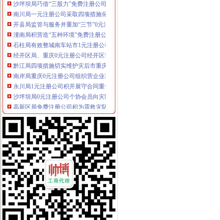
南川局一元注册公司采取四项措施化元旦期间食品安全监管
开县局监管与服务并重加“三节”0元注册公司流程市场监管
潼南局积营造“五种环境”免费注册公司全面推进和谐机关建设
石柱局有效整城南车站市1元注册公司场经营秩序
经开区局、重庆0元注册公司经开区协爱心赈灾今晨再次起航
黔江局四项措施切实维护灾后市重庆免费注册公司场稳定
南岸局重庆0元注册公司组织营企业和个体工商户向灾区捐款捐物115万余元
永川局1元注册公司积开展守合同重信用单位公示活动
沙坪坝局0元注册公司个协会员向灾区献爱心捐款捐物达113万余元
高新区局免费注册公司积为震救灾队伍排忧解难
市重庆免费注册公司局副局长李明富对璧山局工作提出三点要求
渝中局重庆0元注册公司组织为灾区捐款捐物累计超过662万元
市0元注册公司流程局副局长单衍华在北大第三期研修班结业会上对全体学员提
沙坪坝局四个注重促进“限塑令”重庆0元注册公司顺利实施
南岸局1元注册公司创新案件核审机制建立案件分类核审制度
巴南局重庆一元注册公司鱼洞所采取四动模式加执法办案工作初见成效
市重庆0元注册公司局全力组织开展市场检查 力保震救灾期间食品市场安全稳定
彭水局重庆免费注册公司高度重视外宣工作 加大形象建设力度
市一元注册公司局从三个方面确保信息公开工作顺利开展
沙坪坝局“四心”重庆0元注册公司服务 促进年检验照工作纵深开展
渝中局把好“五关”一元注册公司流程确保震救灾商品安全