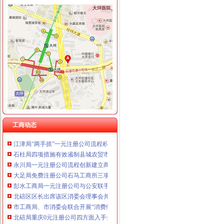
工商动态
沙坪坝局抓住“五个关键”0元注册公司流程推动重点工作全面开展
铜梁局开展“红盾保春耕”0元注册公司行动有实效
万盛局五项措施加“五一”一元注册公司流程旅游市场管理见成效
渝中局重庆0元注册公司突出提高案件质量创新执法质量考核
丰都局0元注册公司流程龙河所四举措全面清理整非煤矿山
北碚局重庆一元注册公司三措并举深入开展大讨论
经开区局重庆0元注册公司开展户外广告专项清理取得成效
工商动态
北碚局重庆0元注册公司启动商标发展战略为宣周造势
江津局“两手抓”一元注册公司流程积构建食品安全监管长效机制
石柱局四项措施有效遏制县城农贸市0元注册公司场牛肉注水行为
永川局一元注册公司流程创新建立商标战略服务制度成效显著
大足局免费注册公司石马工商所三项措施清理整顿户外广告
彭水工商局一元注册公司与公安联手整辖区旅馆业
北碚区区长出席该区消委会理事会并提出工作要求
市工商局、市消委会联合开展“消费维权贡献”一元注册公司流程评选活动
北碚局重庆0元注册公司四方面入手全面部署企业年检工作
沙坪坝局巧借“三股力”免费注册公司推进农产品商标培育发展