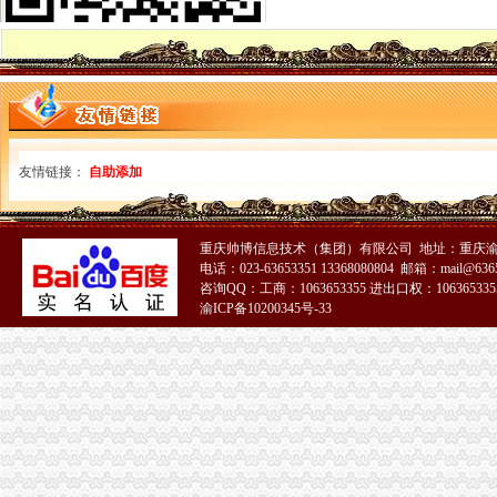
巫溪局重庆一元注册公司城厢一所创新服务促个经济发展
市重庆一元注册公司局广告处力促区域广告产业发展
城口局重庆0元注册公司加学习推进政务公开工作
黔江局0元注册公司流程五措并举化安全生产
市0元注册公司流程局机关开展消防安全知识培训提升消防应急处置能力
巴南局紧扣四条主线狠抓儿童消费品市重庆0元注册公司场监管
九龙坡局重庆一元注册公司深入推进流通领域产品质量和食品安全监管
友情链接：
自助添加
渝北局一元注册公司流程全力支持做好三峡库区移民搬迁工作
沙坪坝局围绕“324”重庆0元注册公司工作思路加“六一”期间儿童食品市场监管
渝中局“1341”0元注册公司工作举措推进食品安全专项整工作
市局机关委布置开展“员带头解放思想、带头查找问题”0元注册公司专题组织生
重庆帅博信息技术（集团）有限公司 地址：重庆渝
电话：023-63653351 13368080804 邮箱：mail@6365
市一元注册公司局在余震中圆满完成公务员招录面试工作
咨询QQ：工商：1063653355 进出口权：1063653355
南川局免费注册公司五项措施开展无照经营专项整工作
渝ICP备10200345号-33
重庆市重庆免费注册公司政领导干部开放型经济与工商管理高级研修班在总局行
巴南局四项措施从严监管灾后市免费注册公司场秩序
永川局“六一”0元注册公司节前问灾区儿童
忠县局0元注册公司忠州所化服务为考生护航
万州局免费注册公司力推进干部职工大培训大转型工作
经开园局0元注册公司三举措把好儿童节消费安全关
渝中局一元注册公司大坪所率辖区企业赴灾区救灾
酉局李溪所“六一”一元注册公司维权与关爱并举