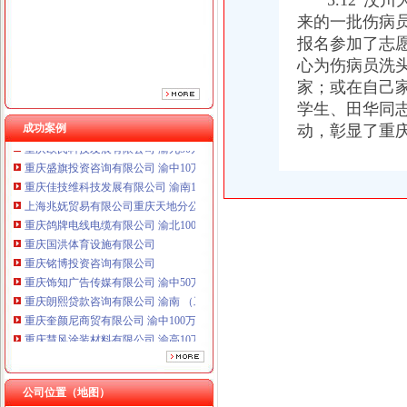
“5.12”汶
重庆鸽牌电线电缆有限公司 渝北10010万 (进出口权)
重庆国洪体育设施有限公司
来的一批伤病
重庆铭博投资咨询有限公司
报名参加了志
重庆饰知广告传媒有限公司 渝中50万 （工商注册）
心为伤病员洗
重庆朗熙贷款咨询有限公司 渝南 （工商注册）
家；或在自己
重庆奎颜尼商贸有限公司 渝中100万 （工商注册）
学生、田华同
重庆慧风涂装材料有限公司 渝高10万 （工商注册）
成功案例
动，彰显了重
重庆欧氏科技发展有限公司 渝九50万 （进出口权）
重庆盛旗投资咨询有限公司 渝中10万 （工商注册）
重庆佳技维科技发展有限公司 渝南100万 （进出口权）
上海兆妩贸易有限公司重庆天地分公司 渝中 （工商注册）
重庆鸽牌电线电缆有限公司 渝北10010万 (进出口权)
重庆国洪体育设施有限公司
重庆铭博投资咨询有限公司
重庆饰知广告传媒有限公司 渝中50万 （工商注册）
重庆朗熙贷款咨询有限公司 渝南 （工商注册）
重庆奎颜尼商贸有限公司 渝中100万 （工商注册）
重庆慧风涂装材料有限公司 渝高10万 （工商注册）
重庆欧氏科技发展有限公司 渝九50万 （进出口权）
重庆盛旗投资咨询有限公司 渝中10万 （工商注册）
重庆佳技维科技发展有限公司 渝南100万 （进出口权）
公司位置（地图）
上海兆妩贸易有限公司重庆天地分公司 渝中 （工商注册）