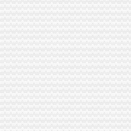
九龙坡局0元注册公司流程确定两年廉政文化建设目标
高新区局重庆一元注册公司第三工商所儿童食品安全专项整工作成效明显
渝北局积发挥职能做好总部经济的重庆0元注册公司招商工作
国家工商总局一元注册公司流程局长周伯华视察铜梁工商工作
巴南局免费注册公司大力开展守合同重信用单位公示活动
巫溪县实施商标励政策
江北局一元注册公司发挥工商职能多措并举服务街镇经济
黔江局重庆一元注册公司力求服务到位与企业要求对接
渝中局重庆免费注册公司较场口所为北川灾区孩子欢庆节日
丰都局开展“六一”一元注册公司儿童食品市场安全大检查
铜梁局一元注册公司流程妥善安排受地震损坏工商所办公用房
市0元注册公司流程消委会提醒市民加防范意识避免装修陷阱
工商动态
沙坪坝局以四型模范为指针造“四型”0元注册公司领导班子
重庆工商系统充分发扬团结互助精大力开展对四川灾区的1元注册公司援助工作
南岸局重庆0元注册公司四公里工商所推行办案新模式率先实现基层执法能力指
沙坪坝局抓住“五个关键”0元注册公司流程推动重点工作全面开展
江津局“两手抓”一元注册公司流程积构建食品安全监管长效机制
彭水局重庆0元注册公司隆重纪念3.15国际消费者权益日
高新区IT市一元注册公司场实行《先行赔付制度》
万州局1元注册公司充分发挥工商职能大力推进就业与再就业工程成效显著
开县局监管与服务并重加“三节”0元注册公司流程市场监管