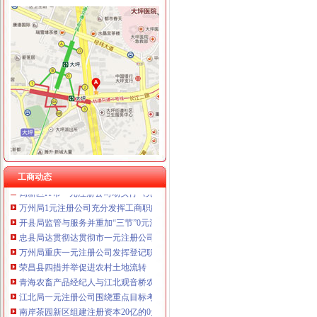
工商动态
沙坪坝局以四型模范为指针造“四型”0元注册公司领导班子
重庆工商系统充分发扬团结互助精大力开展对四川灾区的1元注册公司援助工作
南岸局重庆0元注册公司四公里工商所推行办案新模式率先实现基层执法能力指
沙坪坝局抓住“五个关键”0元注册公司流程推动重点工作全面开展
江津局“两手抓”一元注册公司流程积构建食品安全监管长效机制
彭水局重庆0元注册公司隆重纪念3.15国际消费者权益日
工商动态
高新区IT市一元注册公司场实行《先行赔付制度》
万州局1元注册公司充分发挥工商职能大力推进就业与再就业工程成效显著
开县局监管与服务并重加“三节”0元注册公司流程市场监管
忠县局达贯彻达贯彻市一元注册公司委三届四次全委会和学习实践科学发展观经
万州局重庆一元注册公司发挥登记职能支持企业融资18亿元
荣昌县四措并举促进农村土地流转
青海农畜产品经纪人与江北观音桥农贸市重庆免费注册公司场经纪人成功实现对
江北局一元注册公司围绕重点目标考核着力扶持著名商标和驰名商标发展
南岸茶园新区组建注册资本20亿的0元注册公司企业集团搭建投融资平台
九龙坡局一元注册公司流程深入学习实践科学发展观活着力解决四大重点问题