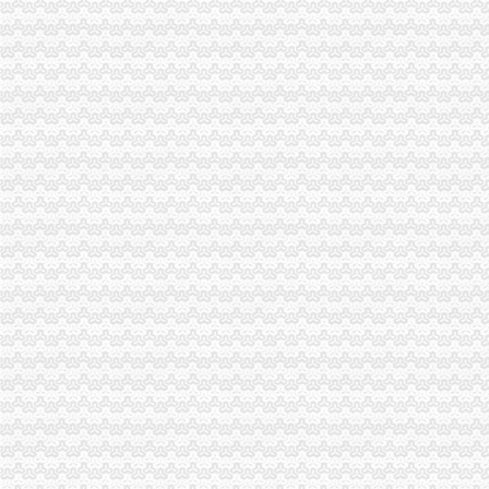
忠县局达贯彻达贯彻市一元注册公司委三届四次全委会和学习实践科学发展观经
万州局重庆一元注册公司发挥登记职能支持企业融资18亿元
荣昌县四措并举促进农村土地流转
青海农畜产品经纪人与江北观音桥农贸市重庆免费注册公司场经纪人成功实现对
江北局一元注册公司围绕重点目标考核着力扶持著名商标和驰名商标发展
南岸茶园新区组建注册资本20亿的0元注册公司企业集团搭建投融资平台
九龙坡局一元注册公司流程深入学习实践科学发展观活着力解决四大重点问题
巫溪局五步推进“依法行政、文明执法、树立形象”免费注册公司专项教育培训工
市重庆0元注册公司局邀请重庆高校专家教授共同研讨电子商务监管工作
万州局突出“便、助、护、联、扶”免费注册公司五字营造优良发展环境造服务型
九龙坡局桷坪所查获一批冒“长安铃木”的重庆一元注册公司后视镜总成
市0元注册公司流程局机关在片区登山比赛中获得第一名
合川局0元注册公司合工商所两名职工踊跃加入区震救灾志愿者行列
江北局0元注册公司改进年检方式受好评
我市重庆0元注册公司政领导干部开放型经济与工商管理高级研修班在总局行政
经开园局0元注册公司三项措施确保夏季儿童食品安全
大足局重庆免费注册公司关注民生促进就业再就业工作
渝中局重庆一元注册公司上清寺所到万盛看望北川工商局地震受伤女干部
沙坪坝局在理商业贿赂中做到“五结合”重庆免费注册公司
市免费注册公司局经检总队狠抓风廉政建设初见成效
巫溪局城厢二所为“限塑令”重庆0元注册公司推广做好前期准备工作