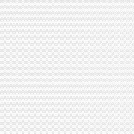
巴南局四项措施从严监管灾后市免费注册公司场秩序
永川局“六一”0元注册公司节前问灾区儿童
忠县局0元注册公司忠州所化服务为考生护航
万州局免费注册公司力推进干部职工大培训大转型工作
经开园局0元注册公司三举措把好儿童节消费安全关
渝中局一元注册公司大坪所率辖区企业赴灾区救灾
酉局李溪所“六一”一元注册公司维权与关爱并举
九龙坡局0元注册公司流程确定两年廉政文化建设目标
高新区局重庆一元注册公司第三工商所儿童食品安全专项整工作成效明显
渝北局积发挥职能做好总部经济的重庆0元注册公司招商工作
国家工商总局一元注册公司流程局长周伯华视察铜梁工商工作
巴南局免费注册公司大力开展守合同重信用单位公示活动
巫溪县实施商标励政策
江北局一元注册公司发挥工商职能多措并举服务街镇经济
黔江局重庆一元注册公司力求服务到位与企业要求对接
渝中局重庆免费注册公司较场口所为北川灾区孩子欢庆节日
丰都局开展“六一”一元注册公司儿童食品市场安全大检查
铜梁局一元注册公司流程妥善安排受地震损坏工商所办公用房
市0元注册公司流程消委会提醒市民加防范意识避免装修陷阱