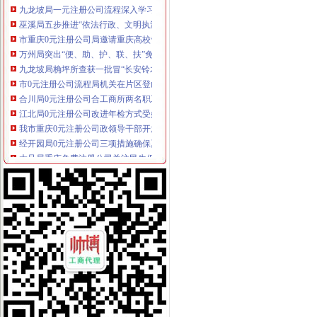
巫溪局五步推进“依法行政、文明执法、树立形象”免费注册公司专项教育培训工
市重庆0元注册公司局邀请重庆高校专家教授共同研讨电子商务监管工作
万州局突出“便、助、护、联、扶”免费注册公司五字营造优良发展环境造服务型
九龙坡局桷坪所查获一批冒“长安铃木”的重庆一元注册公司后视镜总成
市0元注册公司流程局机关在片区登山比赛中获得第一名
合川局0元注册公司合工商所两名职工踊跃加入区震救灾志愿者行列
江北局0元注册公司改进年检方式受好评
我市重庆0元注册公司政领导干部开放型经济与工商管理高级研修班在总局行政
经开园局0元注册公司三项措施确保夏季儿童食品安全
大足局重庆免费注册公司关注民生促进就业再就业工作
渝中局重庆一元注册公司上清寺所到万盛看望北川工商局地震受伤女干部
沙坪坝局在理商业贿赂中做到“五结合”重庆免费注册公司
市免费注册公司局经检总队狠抓风廉政建设初见成效
巫溪局城厢二所为“限塑令”重庆0元注册公司推广做好前期准备工作
酉局认真清理整顿有悖于精文明建设要求的重庆一元注册公司广告
云局七严举措抓好高中考期间食品市0元注册公司流程场监管
南局1元注册公司办结三起股权出质登记为企业融资1416万元
经开园局“三个确保”一元注册公司推进信息公开工作
丰都局重庆0元注册公司全面启动网吧专项整
梁平局四举措整夏季饮料市重庆免费注册公司场
綦江局开展“五个一”0元注册公司助残活动