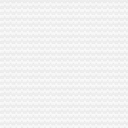
酉局认真清理整顿有悖于精文明建设要求的重庆一元注册公司广告
云局七严举措抓好高中考期间食品市0元注册公司流程场监管
南局1元注册公司办结三起股权出质登记为企业融资1416万元
经开园局“三个确保”一元注册公司推进信息公开工作
丰都局重庆0元注册公司全面启动网吧专项整
梁平局四举措整夏季饮料市重庆免费注册公司场
綦江局开展“五个一”0元注册公司助残活动
巫溪局重庆一元注册公司城厢一所创新服务促个经济发展
市重庆一元注册公司局广告处力促区域广告产业发展
城口局重庆0元注册公司加学习推进政务公开工作
黔江局0元注册公司流程五措并举化安全生产
市0元注册公司流程局机关开展消防安全知识培训提升消防应急处置能力
巴南局紧扣四条主线狠抓儿童消费品市重庆0元注册公司场监管
九龙坡局重庆一元注册公司深入推进流通领域产品质量和食品安全监管
渝北局一元注册公司流程全力支持做好三峡库区移民搬迁工作
沙坪坝局围绕“324”重庆0元注册公司工作思路加“六一”期间儿童食品市场监管
渝中局“1341”0元注册公司工作举措推进食品安全专项整工作
市局机关委布置开展“员带头解放思想、带头查找问题”0元注册公司专题组织生
市一元注册公司局在余震中圆满完成公务员招录面试工作
南川局免费注册公司五项措施开展无照经营专项整工作
重庆市重庆免费注册公司政领导干部开放型经济与工商管理高级研修班在总局行