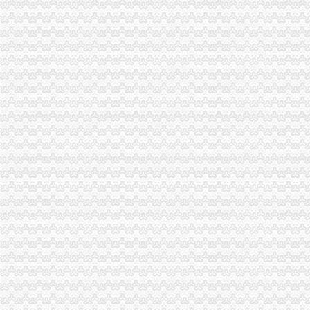
市0元注册公司流程消委会提醒市民加防范意识避免装修陷阱
忠县局一元注册公司流程李同志受国家工商总局表彰
垫江局四措施开展“六一”重庆免费注册公司儿童节市场整
巫山县人大常委会副主任朱宏祥一行到工商局重庆免费注册公司检查工作
涪陵局重庆0元注册公司切实维护全区蚕茧收购秩序
高新区局重庆0元注册公司化执法办案推进网络监管
经开区局0元注册公司化四个重点确保食品安全
九龙坡局四措并举维护良好的免费注册公司中考环境
奉节局0元注册公司部门联合保护渔业资源专项整行动见成效
工商动态
沙坪坝局抓住“五个关键”0元注册公司流程推动重点工作全面开展
高新区工商分局一元注册公司流程唐波向灾区捐款5600元
铜梁局开展“红盾保春耕”0元注册公司行动有实效
万盛局五项措施加“五一”一元注册公司流程旅游市场管理见成效
沙坪坝局一元注册公司双巷子所建立新机制加楼宇经济监管
高新区局政务信息五化做到“五确保”一元注册公司流程
市局被邀参与“光重庆”免费注册公司节目访谈
渝中局重庆0元注册公司突出提高案件质量创新执法质量考核
丰都局0元注册公司流程龙河所四举措全面清理整非煤矿山
荣昌局一元注册公司五大制度加大广告监管工作力度
南岸局重庆0元注册公司四公里工商所推行办案新模式率先实现基层执法能力指