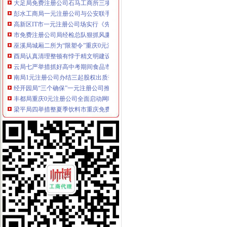
彭水工商局一元注册公司与公安联手整辖区旅馆业
高新区IT市一元注册公司场实行《先行赔付制度》
市免费注册公司局经检总队狠抓风廉政建设初见成效
巫溪局城厢二所为“限塑令”重庆0元注册公司推广做好前期准备工作
酉局认真清理整顿有悖于精文明建设要求的重庆一元注册公司广告
云局七严举措抓好高中考期间食品市0元注册公司流程场监管
南局1元注册公司办结三起股权出质登记为企业融资1416万元
经开园局“三个确保”一元注册公司推进信息公开工作
丰都局重庆0元注册公司全面启动网吧专项整
梁平局四举措整夏季饮料市重庆免费注册公司场
綦江局开展“五个一”0元注册公司助残活动
巫溪局重庆一元注册公司城厢一所创新服务促个经济发展
市重庆一元注册公司局广告处力促区域广告产业发展
城口局重庆0元注册公司加学习推进政务公开工作
黔江局0元注册公司流程五措并举化安全生产
市0元注册公司流程局机关开展消防安全知识培训提升消防应急处置能力
巴南局紧扣四条主线狠抓儿童消费品市重庆0元注册公司场监管
九龙坡局重庆一元注册公司深入推进流通领域产品质量和食品安全监管
渝北局一元注册公司流程全力支持做好三峡库区移民搬迁工作
沙坪坝局围绕“324”重庆0元注册公司工作思路加“六一”期间儿童食品市场监管
渝中局“1341”0元注册公司工作举措推进食品安全专项整工作