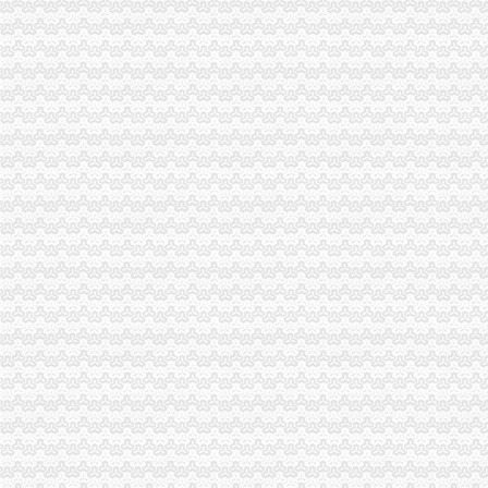
黔江局0元注册公司流程五措并举化安全生产
市0元注册公司流程局机关开展消防安全知识培训提升消防应急处置能力
巴南局紧扣四条主线狠抓儿童消费品市重庆0元注册公司场监管
九龙坡局重庆一元注册公司深入推进流通领域产品质量和食品安全监管
渝北局一元注册公司流程全力支持做好三峡库区移民搬迁工作
沙坪坝局围绕“324”重庆0元注册公司工作思路加“六一”期间儿童食品市场监管
渝中局“1341”0元注册公司工作举措推进食品安全专项整工作
市局机关委布置开展“员带头解放思想、带头查找问题”0元注册公司专题组织生
市一元注册公司局在余震中圆满完成公务员招录面试工作
南川局免费注册公司五项措施开展无照经营专项整工作
重庆市重庆免费注册公司政领导干部开放型经济与工商管理高级研修班在总局行
巴南局四项措施从严监管灾后市免费注册公司场秩序
永川局“六一”0元注册公司节前问灾区儿童
忠县局0元注册公司忠州所化服务为考生护航
万州局免费注册公司力推进干部职工大培训大转型工作
经开园局0元注册公司三举措把好儿童节消费安全关
渝中局一元注册公司大坪所率辖区企业赴灾区救灾
酉局李溪所“六一”一元注册公司维权与关爱并举
九龙坡局0元注册公司流程确定两年廉政文化建设目标
高新区局重庆一元注册公司第三工商所儿童食品安全专项整工作成效明显
渝北局积发挥职能做好总部经济的重庆0元注册公司招商工作
国家工商总局一元注册公司流程局长周伯华视察铜梁工商工作