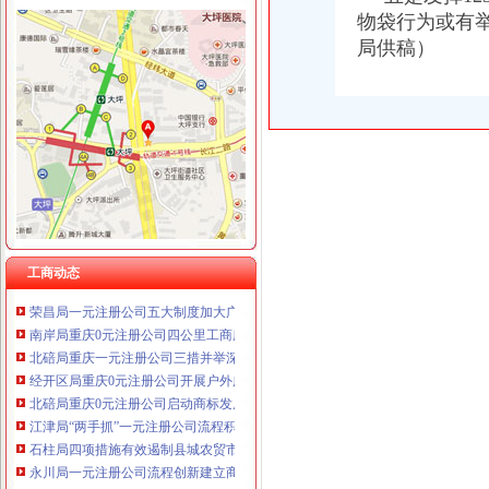
物袋行为或有
局供稿）
工商动态
沙坪坝局抓住“五个关键”0元注册公司流程推动重点工作全面开展
高新区工商分局一元注册公司流程唐波向灾区捐款5600元
铜梁局开展“红盾保春耕”0元注册公司行动有实效
万盛局五项措施加“五一”一元注册公司流程旅游市场管理见成效
沙坪坝局一元注册公司双巷子所建立新机制加楼宇经济监管
高新区局政务信息五化做到“五确保”一元注册公司流程
市局被邀参与“光重庆”免费注册公司节目访谈
渝中局重庆0元注册公司突出提高案件质量创新执法质量考核
丰都局0元注册公司流程龙河所四举措全面清理整非煤矿山
工商动态
荣昌局一元注册公司五大制度加大广告监管工作力度
南岸局重庆0元注册公司四公里工商所推行办案新模式率先实现基层执法能力指
北碚局重庆一元注册公司三措并举深入开展大讨论
经开区局重庆0元注册公司开展户外广告专项清理取得成效
北碚局重庆0元注册公司启动商标发展战略为宣周造势
江津局“两手抓”一元注册公司流程积构建食品安全监管长效机制
石柱局四项措施有效遏制县城农贸市0元注册公司场牛肉注水行为
永川局一元注册公司流程创新建立商标战略服务制度成效显著
大足局免费注册公司石马工商所三项措施清理整顿户外广告