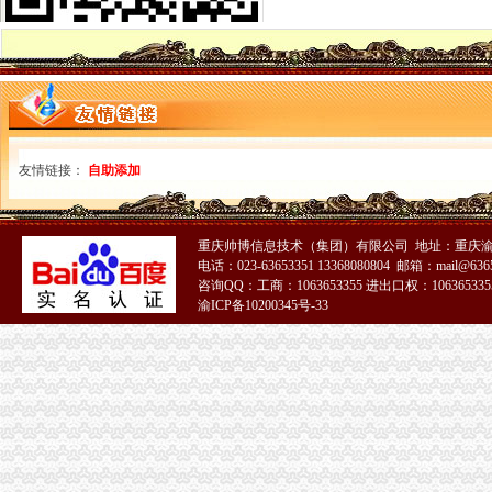
市局机关委布置开展“员带头解放思想、带头查找问题”0元注册公司专题组织生
市一元注册公司局在余震中圆满完成公务员招录面试工作
南川局免费注册公司五项措施开展无照经营专项整工作
重庆市重庆免费注册公司政领导干部开放型经济与工商管理高级研修班在总局行
巴南局四项措施从严监管灾后市免费注册公司场秩序
永川局“六一”0元注册公司节前问灾区儿童
忠县局0元注册公司忠州所化服务为考生护航
万州局免费注册公司力推进干部职工大培训大转型工作
友情链接：
自助添加
经开园局0元注册公司三举措把好儿童节消费安全关
渝中局一元注册公司大坪所率辖区企业赴灾区救灾
酉局李溪所“六一”一元注册公司维权与关爱并举
重庆帅博信息技术（集团）有限公司 地址：重庆渝
九龙坡局0元注册公司流程确定两年廉政文化建设目标
电话：023-63653351 13368080804 邮箱：mail@6365
高新区局重庆一元注册公司第三工商所儿童食品安全专项整工作成效明显
咨询QQ：工商：1063653355 进出口权：1063653355
渝北局积发挥职能做好总部经济的重庆0元注册公司招商工作
渝ICP备10200345号-33
国家工商总局一元注册公司流程局长周伯华视察铜梁工商工作
巴南局免费注册公司大力开展守合同重信用单位公示活动
巫溪县实施商标励政策
江北局一元注册公司发挥工商职能多措并举服务街镇经济
黔江局重庆一元注册公司力求服务到位与企业要求对接
渝中局重庆免费注册公司较场口所为北川灾区孩子欢庆节日
丰都局开展“六一”一元注册公司儿童食品市场安全大检查
铜梁局一元注册公司流程妥善安排受地震损坏工商所办公用房