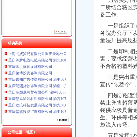
为落实好国家
重庆饰知广告传媒有限公司 渝中50万 （工商注册）
二所结合辖区实
重庆朗熙贷款咨询有限公司 渝南 （工商注册）
备工作。
重庆奎颜尼商贸有限公司 渝中100万 （工商注册）
重庆慧风涂装材料有限公司 渝高10万 （工商注册）
一是组织了市
重庆欧氏科技发展有限公司 渝九50万 （进出口权）
务院办公厅下
重庆盛旗投资咨询有限公司 渝中10万 （工商注册）
量法》提高思
重庆佳技维科技发展有限公司 渝南100万 （进出口权）
成功案例
上海兆妩贸易有限公司重庆天地分公司 渝中 （工商注册）
二是印制相关
重庆鸽牌电线电缆有限公司 渝北10010万 (进出口权)
害，要求经营
重庆国洪体育设施有限公司
不合格的塑料
重庆铭博投资咨询有限公司
重庆饰知广告传媒有限公司 渝中50万 （工商注册）
三是突出重点
重庆朗熙贷款咨询有限公司 渝南 （工商注册）
宣传“限塑令”
重庆奎颜尼商贸有限公司 渝中100万 （工商注册）
重庆慧风涂装材料有限公司 渝高10万 （工商注册）
四是加强监管
重庆欧氏科技发展有限公司 渝九50万 （进出口权）
禁止兜售超薄塑
重庆盛旗投资咨询有限公司 渝中10万 （工商注册）
袋供应极具普
重庆佳技维科技发展有限公司 渝南100万 （进出口权）
生、环保等相
上海兆妩贸易有限公司重庆天地分公司 渝中 （工商注册）
袋流入市场。
公司位置（地图）
五是发挥12