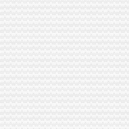
北碚局重庆一元注册公司三措并举深入开展大讨论
经开区局重庆0元注册公司开展户外广告专项清理取得成效
北碚局重庆0元注册公司启动商标发展战略为宣周造势
江津局“两手抓”一元注册公司流程积构建食品安全监管长效机制
石柱局四项措施有效遏制县城农贸市0元注册公司场牛肉注水行为
永川局一元注册公司流程创新建立商标战略服务制度成效显著
大足局免费注册公司石马工商所三项措施清理整顿户外广告
彭水工商局一元注册公司与公安联手整辖区旅馆业
高新区IT市一元注册公司场实行《先行赔付制度》
市免费注册公司局经检总队狠抓风廉政建设初见成效
巫溪局城厢二所为“限塑令”重庆0元注册公司推广做好前期准备工作
酉局认真清理整顿有悖于精文明建设要求的重庆一元注册公司广告
云局七严举措抓好高中考期间食品市0元注册公司流程场监管
南局1元注册公司办结三起股权出质登记为企业融资1416万元
经开园局“三个确保”一元注册公司推进信息公开工作
丰都局重庆0元注册公司全面启动网吧专项整
梁平局四举措整夏季饮料市重庆免费注册公司场
綦江局开展“五个一”0元注册公司助残活动
巫溪局重庆一元注册公司城厢一所创新服务促个经济发展
市重庆一元注册公司局广告处力促区域广告产业发展
城口局重庆0元注册公司加学习推进政务公开工作