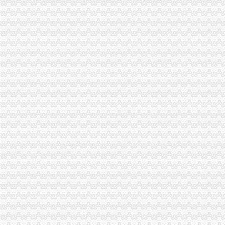
巴南局免费注册公司大力开展守合同重信用单位公示活动
巫溪县实施商标励政策
江北局一元注册公司发挥工商职能多措并举服务街镇经济
黔江局重庆一元注册公司力求服务到位与企业要求对接
渝中局重庆免费注册公司较场口所为北川灾区孩子欢庆节日
丰都局开展“六一”一元注册公司儿童食品市场安全大检查
铜梁局一元注册公司流程妥善安排受地震损坏工商所办公用房
市0元注册公司流程消委会提醒市民加防范意识避免装修陷阱
忠县局一元注册公司流程李同志受国家工商总局表彰
垫江局四措施开展“六一”重庆免费注册公司儿童节市场整
巫山县人大常委会副主任朱宏祥一行到工商局重庆免费注册公司检查工作
涪陵局重庆0元注册公司切实维护全区蚕茧收购秩序
高新区局重庆0元注册公司化执法办案推进网络监管
经开区局0元注册公司化四个重点确保食品安全
九龙坡局四措并举维护良好的免费注册公司中考环境
奉节局0元注册公司部门联合保护渔业资源专项整行动见成效