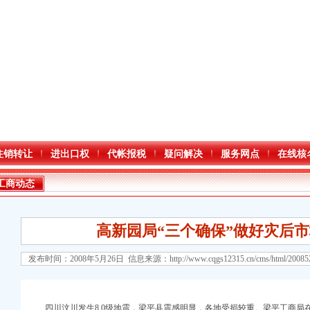
注销转让
进出口权
代帐报税
疑问解决
服务网点
在线核
工商动态
高新园局“三个确保”做好灾后
发布时间：2008年5月26日 信息来源：
http://www.cqgs12315.cn/cms/html/2008
口权)
四川汶川发生8.0级地震，梁平县震感明显，各地受损较重。梁平工商局