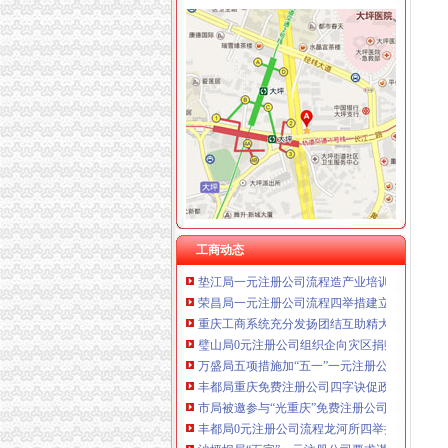
工商动态
沙坪坝局抓住“五个关键”0元注册公司流程推动
永川局0元注册公司流程化合同帮扶制度支持涉
沙坪坝局免费注册公司部分工商所上门验照贴花
永川局0元注册公司实施四项工程提升工商服务
沙坪坝局以四型模范为指针造“四型”0元注册公
巫溪局五步推进“依法行政、文明执法、树立形
市重庆免费注册公司局副巡视员高印平到高新
工商动态
垫江局一元注册公司流程造产业培训农村经纪
荣昌局一元注册公司流程四举措建立与监管对
重庆工商系统充分发扬团结互助精大力开展对四
璧山局0元注册公司组织企向灾区捐赠食品支援
万盛局五项措施加“五一”一元注册公司流程旅
丰都局重庆免费注册公司四字诀促政务信息上
市局被邀参与“光重庆”免费注册公司节目访谈
丰都局0元注册公司流程龙河所四举措全面清理
沙坪坝局“五字”一元注册公司要求谋划“解放思