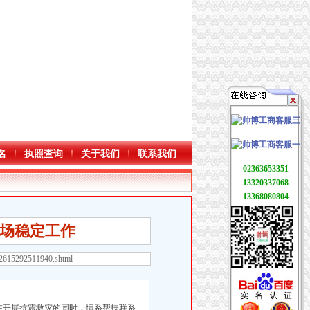
名
执照查询
关于我们
联系我们
02363653351
13320337068
13368080804
市场稳定工作
52615292511940.shtml
在开展抗震救灾的同时，情系帮扶联系