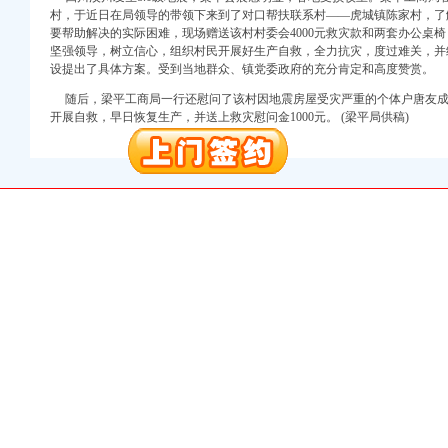
村，于近日在局领导的带领下来到了对口帮扶联系村——虎城镇陈家村，了
要帮助解决的实际困难，现场赠送该村村委会4000元救灾款和两套办公桌
册）
坚强领导，树立信心，组织村民开展好生产自救，全力抗灾，度过难关，并
设提出了具体方案。受到当地群众、镇党委政府的充分肯定和高度赞赏。
册）
随后，梁平工商局一行还慰问了该村因地震房屋受灾严重的个体户唐友成
册）
开展自救，早日恢复生产，并送上救灾慰问金1000元。 (梁平局供稿)
权）
册）
出口权）
工商注册）
口权)
册）
册）
册）
权）
册）
出口权）
工商注册）