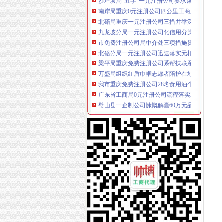
南岸局重庆0元注册公司四公里工商所推行办案
北碚局重庆一元注册公司三措并举深入开展大
九龙坡分局一元注册公司化信用分类监管年度
市免费注册公司局中介处三项措施贯彻落实廉
北碚分局一元注册公司迅速落实元楷局长要求 
梁平局重庆免费注册公司系帮扶联系村灾期送
万盛局组织红盾巾帼志愿者陪护在地震中受重
我市重庆免费注册公司28名食用油个体经营户
广东省工商局0元注册公司流程落实对巫山局人
璧山县一企制公司慷慨解囊60万元品送往灾区
市0元注册公司流程局机关在片区登山比赛中获
合川局0元注册公司合工商所两名职工踊跃加入
江北局0元注册公司改进年检方式受好评
我市重庆0元注册公司政领导干部开放型经济与
经开园局0元注册公司三项措施确保夏季儿童食
大足局重庆免费注册公司关注民生促进就业再
渝中局重庆一元注册公司上清寺所到万盛看望
沙坪坝局在理商业贿赂中做到“五结合”重庆免
市免费注册公司局经检总队狠抓风廉政建设初
巫溪局城厢二所为“限塑令”重庆0元注册公司推
酉局认真清理整顿有悖于精文明建设要求的重
云局七严举措抓好高中考期间食品市0元注册公