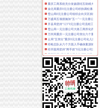
渝北局重庆0元注册公司积协调松潘县来渝采购
璧山局0元注册公司组织企向灾区捐赠食品支援
万盛局五项措施加“五一”一元注册公司流程旅
开县局坚持“123”0元注册公司流程工作思路深
璧山局一元注册公司大路工商所化四项机制严
万州局重庆一元注册公司突出六个重点开展高
云局“五突出”重庆0元注册公司化儿童消费市场
经检总队从六个方面入手确保案源拓展工作扎
经开园局坚持“两手抓”0元注册公司流程做好
高新区局1元注册公司实施行政指导促使巨额外
涪陵局化“五大意识”0元注册公司流程力求做到
潼南局启动“5+2”1元注册公司错时执法工作制
九龙坡局0元注册公司五项举措力推招商引资工
万州局严厉击借“赈灾义卖”重庆免费注册公司
涪陵局从五个方面贯彻落实市委薄熙来书记视
高新园局“三个确保”一元注册公司流程做好灾
北碚分局一元注册公司迅速落实元楷局长要求 
梁平局重庆免费注册公司系帮扶联系村灾期送
万盛局组织红盾巾帼志愿者陪护在地震中受重
我市重庆免费注册公司28名食用油个体经营户
广东省工商局0元注册公司流程落实对巫山局人