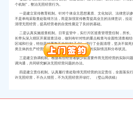
个机制”，整治无照经营行为。
册）
一是建立宣传教育机制。针对个体业主思想素质、文化知识、法律意识参
不是单纯采取查处取缔方法，而是加强宣传教育提高业主的法律意识，拉近
清理无照经营，提高经营者的自觉性奠定了良好的基础。
册）
册）
二是认真实施巡查机制。日常监管中，实行片区巡查管理责任制，所长、
权）
长带头深入辖区开展巡查活动，做到有针对性的重点检查与全面性清查相结
册）
区域和行业，特别是对屡教不改的“钉子户”，进行了全面清理，坚决不留
类主体的生产经营状况，掌握有照、无照经营户的实际情况和分布状况。
出口权）
工商注册）
三是建立协调机制。根据有些经营者缺少前置要件而无照经营的实际问题
口权)
调沟通，共同研究解决无照经营问题的办法。
四是建立责任机制。认真履行查处取缔无照经营的法定责任，全面落实行
许无照经营，不办人情照，不为无照经营开绿灯。 （璧山局供稿）
册）
册）
册）
权）
册）
出口权）
工商注册）