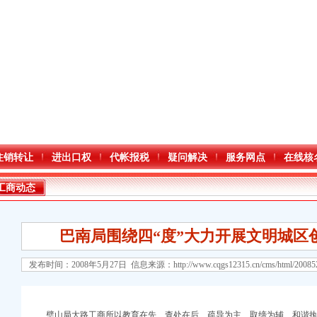
注销转让
进出口权
代帐报税
疑问解决
服务网点
在线核
工商动态
巴南局围绕四“度”大力开展文明城区
发布时间：2008年5月27日 信息来源：
http://www.cqgs12315.cn/cms/html/2008
口权)
璧山局大路工商所以教育在先、查处在后、疏导为主、取缔为辅、和谐执