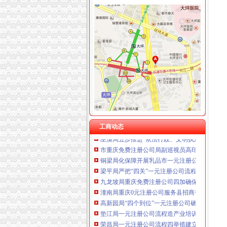
工商动态
沙坪坝局抓住“五个关键”0元注册公司流程推动
江津局“两手抓”一元注册公司流程积构建食品
永川局0元注册公司流程化合同帮扶制度支持涉
沙坪坝局免费注册公司部分工商所上门验照贴花
永川局0元注册公司实施四项工程提升工商服务
沙坪坝局以四型模范为指针造“四型”0元注册公
双桥局重庆0元注册公司采取有效措施认真贯彻
工商动态
巫溪局五步推进“依法行政、文明执法、树立形
市重庆免费注册公司局副巡视员高印平到高新
铜梁局化保障开展乳品市一元注册公司流程场
梁平局严把“四关”一元注册公司流程化成品油
九龙坡局重庆免费注册公司四加确保花博会顺
潼南局重庆0元注册公司服务县招商引资工作再
高新园局“四个到位”一元注册公司确保食品安全
垫江局一元注册公司流程造产业培训农村经纪
荣昌局一元注册公司流程四举措建立与监管对
重庆工商系统充分发扬团结互助精大力开展对四