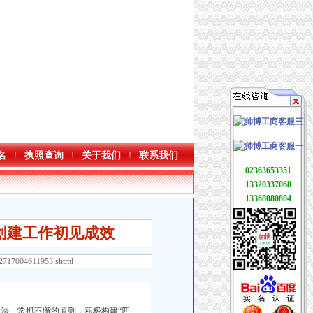
名
执照查询
关于我们
联系我们
02363653351
13320337068
13368080804
创建工作初见成效
52717004611953.shtml
法、常抓不懈的原则，积极构建“四