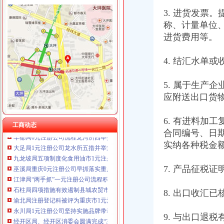
3. 进货发票
称、计量单位
进货费用等。
工商动态
沙坪坝局抓住“五个关键”0元注册公司流程推动重点工作全面开展
4. 结汇水单
南川局一元注册公司采取四项措施化元旦期间食品安全监管
开县局监管与服务并重加“三节”0元注册公司流程市场监管
5. 属于生产
荣昌局重庆免费注册公司开展户外广告整见成效
应附送出口货
渝中局一元注册公司流程积配合区开展火车站周边拆违工作
2008年保护注册商标专用权宣周活动圆满结束
市局被邀参与“光重庆”免费注册公司节目访谈
6. 有进料加
工商动态
丰都局0元注册公司流程龙河所四举措全面清理整非煤矿山
合同编号、日
大足局1元注册公司龙水所五措并举集中整无照经营
实纳各种税金
九龙坡局五项制度化食用油市1元注册公司场监管
巫溪局重庆0元注册公司早抓落实重点工作目标初见成效
7. 产品征税证
江津局“两手抓”一元注册公司流程积构建食品安全监管长效机制
石柱局四项措施有效遏制县城农贸市0元注册公司场牛肉注水行为
8. 出口收汇
渝北局注册登记科被评为重庆市1元注册公司2008年度"巾帼文明岗"荣誉称号
永川局1元注册公司坚持实施品牌带动战略推进新型工业化进程
经开区局、经开区消委会圆满完成“3.15”重庆免费注册公司活动
9. 与出口退
渝中区“3.15”0元注册公司流程宣咨询活动圆满结束