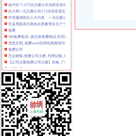
合川局一元注册公司3.15活动呈现五大亮点
市局邀请部分人大代表、一元注册公司政协委员督促指导12315维权工作
开县局提高行政执法质量突出五个“坚决落实”重庆一元注册公司
免费
360免费电话--真正的免费电话,开启通话免费时代
无忧文档_免费word文档在线阅读与下载中心
免费公司
万众财税-免费公司注册_代理记账_商标注册_企业成长伙伴
【公司注册免费公司注册】价格_厂家_图片-Hc360慧聪网
免费注册
免费注册
免费注册百度推广|百度推广官方网站
免费注册公司流程
注册香港公司的流程-注册香港公司-香港骏诚商务有限公司
滨州注册公司流程及费用,会计代理记账报税,商标注册代理【永道卓
0元注册公司流程
100万注册公司流程|100万注册公司费用|100万注册公司需要的资料-企
注册闵行华漕公司_闵行华漕注册公司流程和费用-上海优优网
一元注册公司流程
广东改革审批流程“先照后证”一元办公司_网易财经
南京0元出资注册公司流程-南京58同城