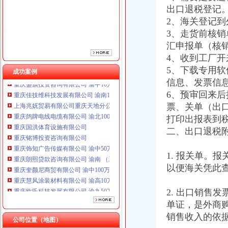
重庆国洪体育设施有限公司
出口退税登记
重庆铭博投资咨询有限公司
2、海关登记
重庆饰知广告传媒有限公司 渝中50万 （工商注册）
3、走货前核销
重庆朗熙贷款咨询有限公司 渝南 （工商注册）
重庆奎颜尼商贸有限公司 渝中100万 （工商注册）
汇申报单（核
重庆慧风涂装材料有限公司 渝高10万 （工商注册）
4、收到工厂开
重庆欧氏科技发展有限公司 渝九50万 （进出口权）
5、下载专用软
成功案例
重庆盛旗投资咨询有限公司 渝中10万 （工商注册）
信息、发票信
重庆佳技维科技发展有限公司 渝南100万 （进出口权）
6、预审回来
上海兆妩贸易有限公司重庆天地分公司 渝中 （工商注册）
票、关单（出
重庆鸽牌电线电缆有限公司 渝北10010万 (进出口权)
打印出报表到
重庆国洪体育设施有限公司
重庆铭博投资咨询有限公司
二、出口退税
重庆饰知广告传媒有限公司 渝中50万 （工商注册）
重庆朗熙贷款咨询有限公司 渝南 （工商注册）
1. 报关单。
重庆奎颜尼商贸有限公司 渝中100万 （工商注册）
以便海关凭此
重庆慧风涂装材料有限公司 渝高10万 （工商注册）
重庆欧氏科技发展有限公司 渝九50万 （进出口权）
2. 出口销售
重庆盛旗投资咨询有限公司 渝中10万 （工商注册）
单证，是外商
重庆佳技维科技发展有限公司 渝南100万 （进出口权）
上海兆妩贸易有限公司重庆天地分公司 渝中 （工商注册）
销售收入的依
公司位置（地图）