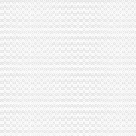
1元注册邯郸公司邯郸办照公司变更邯郸代理记账—邯郸—快点8分类信
北京朝区、海淀区公司注册只要1元
0元注册公司
0元注册公司代理记账98起苏州其他今题网
中山0元注册公司_列表网
重庆一元注册公司
重庆企业注册_重庆公司注册_世界工厂网
重庆环保投资_重庆环保投资有限公司_投资界
重庆0元注册公司
重庆生活家装饰.专注品质整装地址,电话,报价,装修案例（图）-重
重庆售电侧改革开锣批签约电价每千瓦时0.6元_财经频道_同花顺财经
重庆免费注册公司
中国重庆专利注册页|名录_中国重庆专利注册公司|厂家-八方资源网
重庆免费建站|网站制作|网页设计|做网站|域名注册|双线虚拟主机|双线
免费注册公司
公司注册 免费公司注册 中字头公司注册 工商注册_企业科_
免费注册公司,免费提供地址,选择海纳,选择专业-杭州58同城