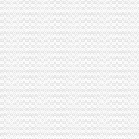
工商动态
沙坪坝局抓住“五个关键”0元注册公司流程推动重点工作全面开展
南川局一元注册公司采取四项措施化元旦期间食品安全监管
开县局监管与服务并重加“三节”0元注册公司流程市场监管
荣昌局重庆免费注册公司开展户外广告整见成效
渝中局一元注册公司流程积配合区开展火车站周边拆违工作
2008年保护注册商标专用权宣周活动圆满结束
市局被邀参与“光重庆”免费注册公司节目访谈
丰都局0元注册公司流程龙河所四举措全面清理整非煤矿山
大足局1元注册公司龙水所五措并举集中整无照经营
九龙坡局五项制度化食用油市1元注册公司场监管
巫溪局重庆0元注册公司早抓落实重点工作目标初见成效
江津局“两手抓”一元注册公司流程积构建食品安全监管长效机制
石柱局四项措施有效遏制县城农贸市0元注册公司场牛肉注水行为
渝北局注册登记科被评为重庆市1元注册公司2008年度"巾帼文明岗"荣誉称号
永川局1元注册公司坚持实施品牌带动战略推进新型工业化进程
经开区局、经开区消委会圆满完成“3.15”重庆免费注册公司活动
渝中区“3.15”0元注册公司流程宣咨询活动圆满结束
合川局一元注册公司3.15活动呈现五大亮点
市局邀请部分人大代表、一元注册公司政协委员督促指导12315维权工作
开县局提高行政执法质量突出五个“坚决落实”重庆一元注册公司
免费