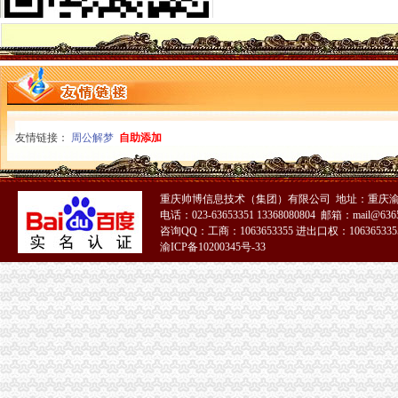
一元公司
注册资本登记制度改革满月江苏“一元公司”成为现实_中国江苏网
南京新规实施一月登记量大增无“一元公司”_央广网
1元注册公司
1元注册邯郸公司邯郸办照公司变更邯郸代理记账—邯郸—快点8分类信
北京朝区、海淀区公司注册只要1元
0元注册公司
友情链接：
周公解梦
自助添加
0元注册公司代理记账98起苏州其他今题网
中山0元注册公司_列表网
重庆一元注册公司
重庆企业注册_重庆公司注册_世界工厂网
重庆帅博信息技术（集团）有限公司 地址：重庆渝
电话：023-63653351 13368080804 邮箱：mail@6365
重庆环保投资_重庆环保投资有限公司_投资界
咨询QQ：工商：1063653355 进出口权：1063653355
重庆0元注册公司
渝ICP备10200345号-33
重庆生活家装饰.专注品质整装地址,电话,报价,装修案例（图）-重
重庆售电侧改革开锣批签约电价每千瓦时0.6元_财经频道_同花顺财经
重庆免费注册公司
中国重庆专利注册页|名录_中国重庆专利注册公司|厂家-八方资源网
重庆免费建站|网站制作|网页设计|做网站|域名注册|双线虚拟主机|双线
免费注册公司
公司注册 免费公司注册 中字头公司注册 工商注册_企业科_
免费注册公司,免费提供地址,选择海纳,选择专业-杭州58同城