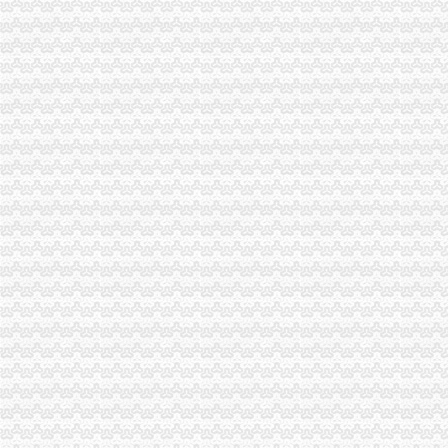
360免费电话--真正的免费电话,开启通话免费时代
无忧文档_免费word文档在线阅读与下载中心
免费公司
万众财税-免费公司注册_代理记账_商标注册_企业成长伙伴
【公司注册免费公司注册】价格_厂家_图片-Hc360慧聪网
免费注册
免费注册
免费注册百度推广|百度推广官方网站
免费注册公司流程
注册香港公司的流程-注册香港公司-香港骏诚商务有限公司
滨州注册公司流程及费用,会计代理记账报税,商标注册代理【永道卓
0元注册公司流程
100万注册公司流程|100万注册公司费用|100万注册公司需要的资料-企
注册闵行华漕公司_闵行华漕注册公司流程和费用-上海优优网
一元注册公司流程
广东改革审批流程“先照后证”一元办公司_网易财经
南京0元出资注册公司流程-南京58同城
一元公司
注册资本登记制度改革满月江苏“一元公司”成为现实_中国江苏网
南京新规实施一月登记量大增无“一元公司”_央广网
1元注册公司