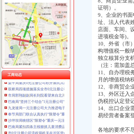
8、商贸企业
证明）。
9、企业的书
工商动态
址、法人代表
沙坪坝局抓住“五个关键”0元注册公司流程推动重点工作全面开展
店面、车间、
江津局“两手抓”一元注册公司流程积构建食品安全监管长效机制
进项税金等)。
万州局重庆一元注册公司发挥登记职能支持企业融资18亿元
10、外省（
青海农畜产品经纪人与江北观音桥农贸市重庆免费注册公司场经纪人成功实现对
构增值税一般
巫溪局一元注册公司城厢一所四项制度加校园周边食品安全监管
独立核算分支
黔江局“五到位”重庆0元注册公司整合关闭辖区煤矿注销登记
（注：需加盖
荣昌局重庆免费注册公司开展户外广告整见成效
高新园局重庆0元注册公司五措并举加火车北站奥运期间食品安全监管
11、自办理
工商动态
梁平局重庆0元注册公司积开展民共建活动
月的增值税纳
双桥局四项措施落实全市0元注册公司工商局长座谈会精
12、非商贸企
市局郭翔副副局长到院看望来自北川县工商局的重庆0元注册公司受伤女职工
13、外区迁
巴南局“坚持三个结合”1元注册公司“推行三个优先”提升商品质量检测工作效能
伪税控认定登
九龙坡局一元注册公司大力推进电子商务监管工作
14、出口企
奉节局部门联合认真执行“限塑令”重庆免费注册公司
易经营者备案
沙坪坝局映辖区“限塑令”重庆一元注册公司实施况及改进措施
巴南局紧扣四条主线狠抓儿童消费品市重庆0元注册公司场监管
市0元注册公司流程局机关在片区登山比赛中获得第一名
各地的要求不