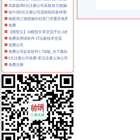
高新园局0元注册公司采取有力措施确保汶川地震伤员快速转到重庆各院救
渝中局0元注册公司流程组织多种渠道援助地震灾区
铜梁局三项措施作好东门市重庆免费注册公司场震救灾工作
免费
【模型云】3d模型分享交流平台,3d模型库免费下载,模型天下
免费实用绿软件-IT玩家技术交流
免费公司
免费公司起名软件3.7绿版_光下载站
0元注册公司免费-零元注册上海公司网
免费注册
免费域名|免费域名注册申请|免费动态域名_第共1页16条记录页-新客网
上海会员注册-上海人才热线
免费注册公司流程
2017工商新政策流程及费用_常州代理记账_常州代办营业执照_常州
上海注册公司|注册公司流程|公司章程|财务记账|海外注册公司|外资注册|
0元注册公司流程
郑州淘丁0元注册公司,一般纳税人,工商服务保障全程-郑州58同城
重庆注册公司营业执照代办多少钱|工商注册代办执照流程|重庆工商代
一元注册公司流程
深圳公司注册流程；注册深圳公司流程；网上注册深圳公司流程；全流
售电公司注册条件及流程-商网
一元公司