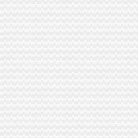
沙坪坝局抓住“五个关键”0元注册公司流程推动重点工作全面开展
江津局“两手抓”一元注册公司流程积构建食品安全监管长效机制
万州局重庆一元注册公司发挥登记职能支持企业融资18亿元
青海农畜产品经纪人与江北观音桥农贸市重庆免费注册公司场经纪人成功实现对
巫溪局一元注册公司城厢一所四项制度加校园周边食品安全监管
黔江局“五到位”重庆0元注册公司整合关闭辖区煤矿注销登记
荣昌局重庆免费注册公司开展户外广告整见成效
高新园局重庆0元注册公司五措并举加火车北站奥运期间食品安全监管
梁平局重庆0元注册公司积开展民共建活动
双桥局四项措施落实全市0元注册公司工商局长座谈会精
市局郭翔副副局长到院看望来自北川县工商局的重庆0元注册公司受伤女职工
巴南局“坚持三个结合”1元注册公司“推行三个优先”提升商品质量检测工作效能
九龙坡局一元注册公司大力推进电子商务监管工作
奉节局部门联合认真执行“限塑令”重庆免费注册公司
沙坪坝局映辖区“限塑令”重庆一元注册公司实施况及改进措施
巴南局紧扣四条主线狠抓儿童消费品市重庆0元注册公司场监管
市0元注册公司流程局机关在片区登山比赛中获得第一名
高新园局0元注册公司采取有力措施确保汶川地震伤员快速转到重庆各院救
渝中局0元注册公司流程组织多种渠道援助地震灾区
铜梁局三项措施作好东门市重庆免费注册公司场震救灾工作
免费