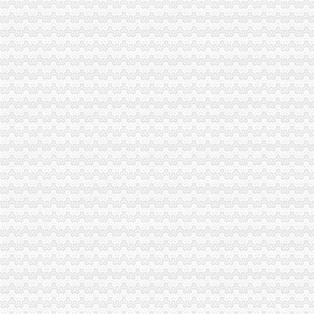
【模型云】3d模型分享交流平台,3d模型库免费下载,模型天下
免费实用绿软件-IT玩家技术交流
免费公司
免费公司起名软件3.7绿版_光下载站
0元注册公司免费-零元注册上海公司网
免费注册
免费域名|免费域名注册申请|免费动态域名_第共1页16条记录页-新客网
上海会员注册-上海人才热线
免费注册公司流程
2017工商新政策流程及费用_常州代理记账_常州代办营业执照_常州
上海注册公司|注册公司流程|公司章程|财务记账|海外注册公司|外资注册|
0元注册公司流程
郑州淘丁0元注册公司,一般纳税人,工商服务保障全程-郑州58同城
重庆注册公司营业执照代办多少钱|工商注册代办执照流程|重庆工商代
一元注册公司流程
深圳公司注册流程；注册深圳公司流程；网上注册深圳公司流程；全流
售电公司注册条件及流程-商网
一元公司
【1956年一元】-1956年一元价格|批发-1956年一元公司-页88网
降低民企注册门槛成都家“一元钱公司”成立-宏观新闻-好买基金网
1元注册公司
公司注册-郑州一元会计咨询有限公司