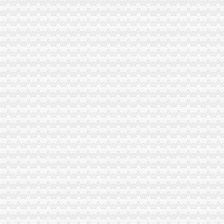
一元钱可以注册一个公司——2014年新修订公司法解读-优米
0元注册公司
青岛0元注册也能开公司-青岛新闻网
【全市区0元注册公司免费一般纳税人认定代理记帐】-石岐中心城区
重庆一元注册公司
1121_重庆商标注册,重庆商标代理注册,重庆国际商标注册_重庆信
-中铁三局西南公司重庆地铁项目采购二三项料一批（重庆北站D区用）
重庆0元注册公司
昂科威火热促销购车优惠0元_【重庆骊业汽车有限公司】_爱卡汽车
【重庆公务员培训|重庆公务员培训机构|重庆公务员面试培训班费用】-
重庆免费注册公司
广东快乐十分钟助手-广东快乐十分钟助手_重庆时时代理注册公司
重庆公司注册|营业执照代办|代理记帐|代办税务-行业资讯
免费注册公司
厦门注册公司资金要多少_厦门免费注册公司_厦门注册培训公司-商务
无地址注册公司,免费注册公司-潍坊58同城