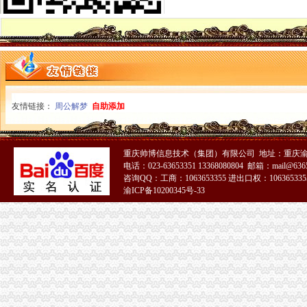
【1956年一元】-1956年一元价格|批发-1956年一元公司-页88网
降低民企注册门槛成都家“一元钱公司”成立-宏观新闻-好买基金网
1元注册公司
公司注册-郑州一元会计咨询有限公司
一元钱可以注册一个公司——2014年新修订公司法解读-优米
0元注册公司
青岛0元注册也能开公司-青岛新闻网
友情链接：
周公解梦
自助添加
【全市区0元注册公司免费一般纳税人认定代理记帐】-石岐中心城区
重庆一元注册公司
1121_重庆商标注册,重庆商标代理注册,重庆国际商标注册_重庆信
重庆帅博信息技术（集团）有限公司 地址：重庆渝
-中铁三局西南公司重庆地铁项目采购二三项料一批（重庆北站D区用）
电话：023-63653351 13368080804 邮箱：mail@6365
重庆0元注册公司
咨询QQ：工商：1063653355 进出口权：1063653355
昂科威火热促销购车优惠0元_【重庆骊业汽车有限公司】_爱卡汽车
渝ICP备10200345号-33
【重庆公务员培训|重庆公务员培训机构|重庆公务员面试培训班费用】-
重庆免费注册公司
广东快乐十分钟助手-广东快乐十分钟助手_重庆时时代理注册公司
重庆公司注册|营业执照代办|代理记帐|代办税务-行业资讯
免费注册公司
厦门注册公司资金要多少_厦门免费注册公司_厦门注册培训公司-商务
无地址注册公司,免费注册公司-潍坊58同城
工商动态