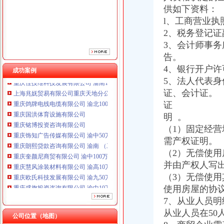
重庆铭博投资咨询有限公司
供如下资料：
重庆饰知广告传媒有限公司 渝中50万 （工商注册）
l、工商营业
重庆朗熙贷款咨询有限公司 渝南 （工商注册）
2、税务登
重庆奎颜尼商贸有限公司 渝中100万 （工商注册）
重庆慧风涂装材料有限公司 渝高10万 （工商注册）
3、会计师事
重庆欧氏科技发展有限公司 渝九50万 （进出口权）
告。
重庆盛旗投资咨询有限公司 渝中10万 （工商注册）
4、银行
成功案例
重庆佳技维科技发展有限公司 渝南100万 （进出口权）
5、法人代表
上海兆妩贸易有限公司重庆天地分公司 渝中 （工商注册）
证、
重庆鸽牌电线电缆有限公司 渝北10010万 (进出口权)
证
重庆国洪体育设施有限公司
重庆铭博投资咨询有限公司
重庆饰知广告传媒有限公司 渝中50万 （工商注册）
（1）固定经
重庆朗熙贷款咨询有限公司 渝南 （工商注册）
需产权证明。
重庆奎颜尼商贸有限公司 渝中100万 （工商注册）
（2）无偿使
重庆慧风涂装材料有限公司 渝高10万 （工商注册）
并由产
重庆欧氏科技发展有限公司 渝九50万 （进出口权）
（3）无偿使
重庆盛旗投资咨询有限公司 渝中10万 （工商注册）
使用房屋的协
重庆佳技维科技发展有限公司 渝南100万 （进出口权）
7、从业人员明
上海兆妩贸易有限公司重庆天地分公司 渝中 （工商注册）
从业人员在5
公司位置（地图）