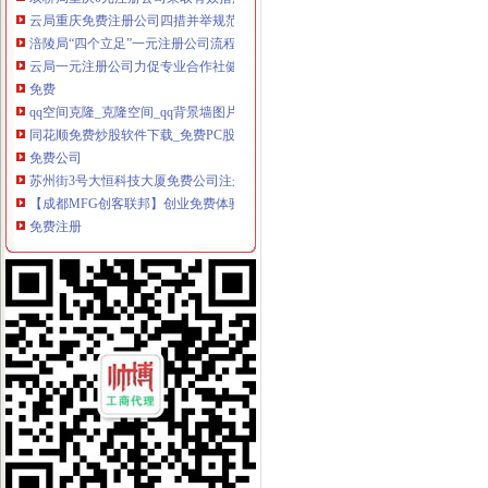
云局重庆免费注册公司四措并举规范农村经纪人监管工作
涪陵局“四个立足”一元注册公司流程助推内陆开放型经济发展
云局一元注册公司力促专业合作社健康发展深受农民欢迎
免费
qq空间克隆_克隆空间_qq背景墙图片大全_qq克隆空间免费下载
同花顺免费炒股软件下载_免费PC股票软件排行榜_同花顺下载中心
免费公司
苏州街3号大恒科技大厦免费公司注册【今日推荐网-北京工商/税务/财
【成都MFG创客联邦】创业免费体验季/免费公司注册
免费注册
免费注册
如何免费注册Apple ID?Apple ID免费注册图文教程-同步推资讯
免费注册公司流程
【物业管理公司注册流程】-内江百姓网
上海注册一家公司,注册公司的流程及费用都有哪些?-知乎
0元注册公司流程
【南通教育公司注册_科技教育公司注册_教育公司注册流程】-南通赶
【图】公司0元注册,代理记账_六安工商注册_六安列表网
一元注册公司流程
北京市3万1新注册|3万1新注册供应商|3万—1亿元公司新注册_一呼百
【图】在成都注册一家公司需要的流程和费用有哪些？_成都工商注册_
一元公司