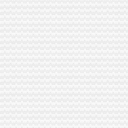
qq空间克隆_克隆空间_qq背景墙图片大全_qq克隆空间免费下载
同花顺免费炒股软件下载_免费PC股票软件排行榜_同花顺下载中心
免费公司
苏州街3号大恒科技大厦免费公司注册【今日推荐网-北京工商/税务/财
【成都MFG创客联邦】创业免费体验季/免费公司注册
免费注册
免费注册
如何免费注册Apple ID?Apple ID免费注册图文教程-同步推资讯
免费注册公司流程
【物业管理公司注册流程】-内江百姓网
上海注册一家公司,注册公司的流程及费用都有哪些?-知乎
0元注册公司流程
【南通教育公司注册_科技教育公司注册_教育公司注册流程】-南通赶
【图】公司0元注册,代理记账_六安工商注册_六安列表网
一元注册公司流程
北京市3万1新注册|3万1新注册供应商|3万—1亿元公司新注册_一呼百
【图】在成都注册一家公司需要的流程和费用有哪些？_成都工商注册_
一元公司
聊城一元醇公司-顺企网聊城页
浦口区工商局核发全区张一元公司营业执照
1元注册公司
1元零付可注册广州公司【今日推荐网-广州工商/税务/财务】