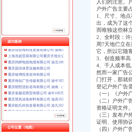
人们的注意。
重庆铭博投资咨询有限公司
重庆饰知广告传媒有限公司 渝中50万 （工商注册）
户外广告主要
重庆朗熙贷款咨询有限公司 渝南 （工商注册）
1、尺寸、地
重庆奎颜尼商贸有限公司 渝中100万 （工商注册）
出，成为了这
重庆慧风涂装材料有限公司 渝高10万 （工商注册）
而唯独这些林
重庆欧氏科技发展有限公司 渝九50万 （进出口权）
2、全时段：许
重庆盛旗投资咨询有限公司 渝中10万 （工商注册）
成功案例
周7天地伫立
重庆佳技维科技发展有限公司 渝南100万 （进出口权）
它，所以它随
上海兆妩贸易有限公司重庆天地分公司 渝中 （工商注册）
重庆鸽牌电线电缆有限公司 渝北10010万 (进出口权)
3、创造频率
重庆国洪体育设施有限公司
4、千人成本低
重庆铭博投资咨询有限公司
然而一家广告
重庆饰知广告传媒有限公司 渝中50万 （工商注册）
门打开，那就
重庆朗熙贷款咨询有限公司 渝南 （工商注册）
登记户外广告
重庆奎颜尼商贸有限公司 渝中100万 （工商注册）
（一）《户外
重庆慧风涂装材料有限公司 渝高10万 （工商注册）
（二）户外广
重庆欧氏科技发展有限公司 渝九50万 （进出口权）
重庆盛旗投资咨询有限公司 渝中10万 （工商注册）
资格证明文件
重庆佳技维科技发展有限公司 渝南100万 （进出口权）
（三）发布户
上海兆妩贸易有限公司重庆天地分公司 渝中 （工商注册）
证明、使用协
公司位置（地图）
（四）户外广