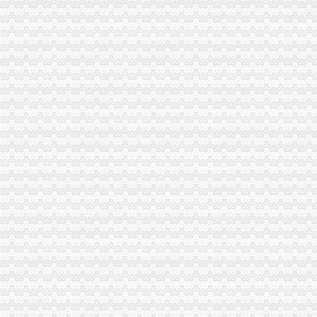
工商登记制度改革满月北京注册两家“1元公司”-万象-古汉台网
0元注册公司
0元代办宁波公司|在线工商查询|流程费用|新政策—QZHUCE宁波注
0元注册公司代办工商全套手续-聊城58同城
重庆一元注册公司
【图】投资基金公司与基金管理公司注册条件（安l77lo7663l3_重庆公
重庆市招标投标综合网_重庆市渝南自来水有限公司2016年度“一户一
重庆0元注册公司
重庆都尚装修有限公司-土巴兔装修网
荣威荣威550高优惠0万元,重庆世纪沪力汽车销售服务有限公司,
重庆免费注册公司
重庆冰盈注册安全工程师事务所有限公司
重庆九龙坡商标注册找哪个公司？_第1页_重庆E线广告设计策划_职场
免费注册公司
徐州专业免费公司注册_徐州商务服务-徐州-苏北信息港
代理记账,新公司注册来电咨询免费,免费,免费注册-襄58同城