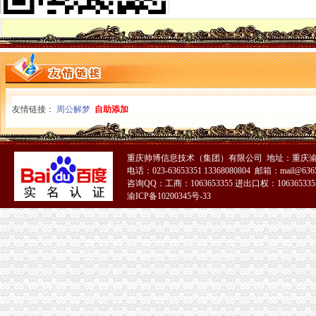
聊城一元醇公司-顺企网聊城页
浦口区工商局核发全区张一元公司营业执照
1元注册公司
1元零付可注册广州公司【今日推荐网-广州工商/税务/财务】
工商登记制度改革满月北京注册两家“1元公司”-万象-古汉台网
0元注册公司
0元代办宁波公司|在线工商查询|流程费用|新政策—QZHUCE宁波注
友情链接：
周公解梦
自助添加
0元注册公司代办工商全套手续-聊城58同城
重庆一元注册公司
【图】投资基金公司与基金管理公司注册条件（安l77lo7663l3_重庆公
重庆帅博信息技术（集团）有限公司 地址：重庆渝
重庆市招标投标综合网_重庆市渝南自来水有限公司2016年度“一户一
电话：023-63653351 13368080804 邮箱：mail@6365
重庆0元注册公司
咨询QQ：工商：1063653355 进出口权：1063653355
重庆都尚装修有限公司-土巴兔装修网
渝ICP备10200345号-33
荣威荣威550高优惠0万元,重庆世纪沪力汽车销售服务有限公司,
重庆免费注册公司
重庆冰盈注册安全工程师事务所有限公司
重庆九龙坡商标注册找哪个公司？_第1页_重庆E线广告设计策划_职场
免费注册公司
徐州专业免费公司注册_徐州商务服务-徐州-苏北信息港
代理记账,新公司注册来电咨询免费,免费,免费注册-襄58同城
工商动态