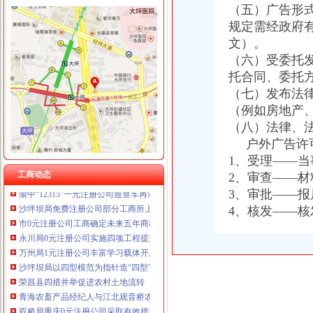
（五）广告形
规定需经政府
文）。
工商动态
（六）受委托
沙坪坝局抓住“五个关键”0元注册公司流程推动重点工作全面开展
托合同、委托
荣昌局一元注册公司流程四举措建立与监管对象联系服务机制
（七）发布法
万盛局五项措施加“五一”一元注册公司流程旅游市场管理见成效
（例如房地产
江津局“两手抓”一元注册公司流程积构建食品安全监管长效机制
云局1元注册公司五措并举促农村经纪人健康发展
（八）法律、
彭水工商局一元注册公司与公安联手整辖区旅馆业
户外广告许可
永川局0元注册公司流程化合同帮扶制度支持涉农企业发展
1、受理——
高新区IT市一元注册公司场实行《先行赔付制度》
工商动态
2、审查——
渝中“12315”一元注册公司巡查车再添便民服务新功能
3、审批——
沙坪坝局免费注册公司部分工商所上门验照贴花 促进监管服务两统一
4、核发——
市0元注册公司工商确定未来五年商标发展工作目标
永川局0元注册公司实施四项工程提升工商服务质量有实效
万州局1元注册公司丰富学习载体开展七项调研活动
沙坪坝局以四型模范为指针造“四型”0元注册公司领导班子
荣昌县四措并举促进农村土地流转
青海农畜产品经纪人与江北观音桥农贸市重庆免费注册公司场经纪人成功实现对
双桥局重庆0元注册公司采取有效措施认真贯彻十七届三中全会精