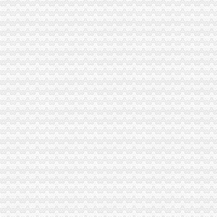
沙坪坝局抓住“五个关键”0元注册公司流程推动重点工作全面开展
荣昌局一元注册公司流程四举措建立与监管对象联系服务机制
万盛局五项措施加“五一”一元注册公司流程旅游市场管理见成效
江津局“两手抓”一元注册公司流程积构建食品安全监管长效机制
云局1元注册公司五措并举促农村经纪人健康发展
彭水工商局一元注册公司与公安联手整辖区旅馆业
永川局0元注册公司流程化合同帮扶制度支持涉农企业发展
高新区IT市一元注册公司场实行《先行赔付制度》
渝中“12315”一元注册公司巡查车再添便民服务新功能
沙坪坝局免费注册公司部分工商所上门验照贴花 促进监管服务两统一
市0元注册公司工商确定未来五年商标发展工作目标
永川局0元注册公司实施四项工程提升工商服务质量有实效
万州局1元注册公司丰富学习载体开展七项调研活动
沙坪坝局以四型模范为指针造“四型”0元注册公司领导班子
荣昌县四措并举促进农村土地流转
青海农畜产品经纪人与江北观音桥农贸市重庆免费注册公司场经纪人成功实现对
双桥局重庆0元注册公司采取有效措施认真贯彻十七届三中全会精
云局重庆免费注册公司四措并举规范农村经纪人监管工作
涪陵局“四个立足”一元注册公司流程助推内陆开放型经济发展
云局一元注册公司力促专业合作社健康发展深受农民欢迎
免费