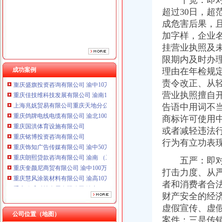
十宽：即对五
重庆国洪体育设施有限公司
超过30日，
重庆铭博投资咨询有限公司
成危害后果，
重庆饰知广告传媒有限公司 渝中50万 （工商注册）
加字样，企业
重庆朗熙贷款咨询有限公司 渝南 （工商注册）
重庆奎颜尼商贸有限公司 渝中100万 （工商注册）
挂营业执照及
重庆慧风涂装材料有限公司 渝高10万 （工商注册）
限期内及时办
重庆欧氏科技发展有限公司 渝九50万 （进出口权）
成功案例
理由在年检规
重庆盛旗投资咨询有限公司 渝中10万 （工商注册）
责令改正、从
重庆佳技维科技发展有限公司 渝南100万 （进出口权）
营业执照擅自
上海兆妩贸易有限公司重庆天地分公司 渝中 （工商注册）
告语中用词不
重庆鸽牌电线电缆有限公司 渝北10010万 (进出口权)
商标许可使用
重庆国洪体育设施有限公司
重庆铭博投资咨询有限公司
或者减轻违法
重庆饰知广告传媒有限公司 渝中50万 （工商注册）
行为有立功表
重庆朗熙贷款咨询有限公司 渝南 （工商注册）
五严：即对五
重庆奎颜尼商贸有限公司 渝中100万 （工商注册）
重庆慧风涂装材料有限公司 渝高10万 （工商注册）
打击力度、从
重庆欧氏科技发展有限公司 渝九50万 （进出口权）
者和消费者合
重庆盛旗投资咨询有限公司 渝中10万 （工商注册）
财产安全的经
重庆佳技维科技发展有限公司 渝南100万 （进出口权）
虚假宣传、虚
上海兆妩贸易有限公司重庆天地分公司 渝中 （工商注册）
公司位置（地图）
案件；三是传