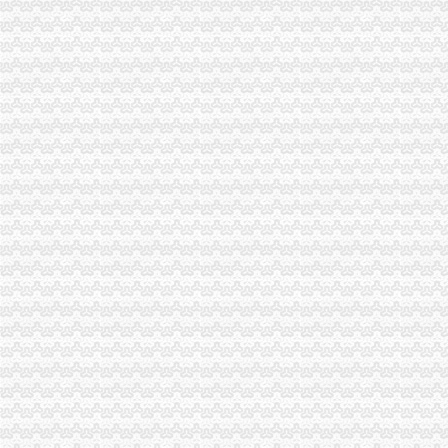
彭水局积配合县商委两年建设626个乡村便民市一元注册公司流程场
万盛局服务“三农”0元注册公司见实效
青海省农村经纪人代表团到潼南县考察农村经纪人培育发展工作
永川局坚持“三明确两完善三提升”一元注册公司流程关怀基层工商所干部
市免费注册公司局副局长李明富对大渡口局领导班子提出四点要求
合川局荣获“重庆市学法用法示范机关”一元注册公司流程荣誉称号
武隆局重庆一元注册公司六大举措抓政风行风建设效果显著
梁平局建立商品交易市重庆0元注册公司场巡查监管新模式
企业处突出“三抓好”0元注册公司流程 切实推进学习实践科学发展观活动
忠县局马灌所把好“三关”0元注册公司流程化易燃易危化品市场监管
荣昌局一元注册公司昌元所以科学发展观为统领全面推进转型工作
沙坪坝局三大开展“适应科学发展、推动职能转型”免费注册公司能力培训
大足局免费注册公司石马工商所加大力度引导废旧物资行业健康发展
荣昌县出台优惠政策鼓励引导非公经济发展造创业型城市重庆一元注册公司
巫溪局市0元注册公司场专管所三式服务积推进就业再就业
开县局一元注册公司流程加服装类产品质量监测见成效
酉县加大经费投入化乳制品市0元注册公司场清理工作
奉节局竹园所“六推进、六重点”一元注册公司流程狠抓食品安全监管
万盛局免费注册公司发挥服务职能支持农民及返乡农民工创业
梁平局“三化”重庆0元注册公司机制综合整无照经营
市免费注册公司局中介处三措施确保学习实践科学发展观活动落到实处