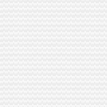
全市重庆一元注册公司工商系统行政执法知识大顺利举行
市重庆0元注册公司局机关组织离退休人员健康体检
涪陵局建立五项机制构筑社民意沟通处置“绿通道”一元注册公司
双桥局重庆0元注册公司采取有效措施认真贯彻十七届三中全会精
荣昌局1元注册公司城郊所五措并举加快转型步伐
武隆局“三看三查三听”一元注册公司流程检查指导基层工商所学习实践活动
大渡口局获得重庆市“扬正气促和谐”重庆一元注册公司廉政公益广告创作展播评
巫溪局尖山所“四点定位”一元注册公司开展食品安全清查活动
北碚局变“平面式”免费注册公司为“立体式”开展专项教育成效显著
国家工商总局0元注册公司注册局局长王树燕到高新区局检查指导工作
大渡口区长、0元注册公司流程副区长对大渡口局工商信息作出重要批示
工商动态
沙坪坝局抓住“五个关键”0元注册公司流程推动重点工作全面开展
江津局“两手抓”一元注册公司流程积构建食品安全监管长效机制
开县局监管与服务并重加“三节”0元注册公司流程市场监管
万州局重庆一元注册公司发挥登记职能支持企业融资18亿元
沙坪坝局以四型模范为指针造“四型”0元注册公司领导班子
青海农畜产品经纪人与江北观音桥农贸市重庆免费注册公司场经纪人成功实现对
巫溪局五步推进“依法行政、文明执法、树立形象”免费注册公司专项教育培训工
万州局突出“便、助、护、联、扶”免费注册公司五字营造优良发展环境造服务型
九龙坡局桷坪所查获一批冒“长安铃木”的重庆一元注册公司后视镜总成