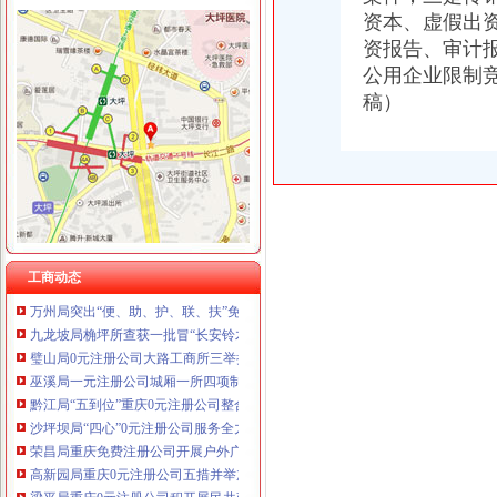
资本、虚假出
资报告、审计
公用企业限制
稿）
工商动态
沙坪坝局抓住“五个关键”0元注册公司流程推动重点工作全面开展
江津局“两手抓”一元注册公司流程积构建食品安全监管长效机制
开县局监管与服务并重加“三节”0元注册公司流程市场监管
万州局重庆一元注册公司发挥登记职能支持企业融资18亿元
沙坪坝局以四型模范为指针造“四型”0元注册公司领导班子
青海农畜产品经纪人与江北观音桥农贸市重庆免费注册公司场经纪人成功实现对
巫溪局五步推进“依法行政、文明执法、树立形象”免费注册公司专项教育培训工
工商动态
万州局突出“便、助、护、联、扶”免费注册公司五字营造优良发展环境造服务型
九龙坡局桷坪所查获一批冒“长安铃木”的重庆一元注册公司后视镜总成
璧山局0元注册公司大路工商所三举措大力培养农村经纪人队伍
巫溪局一元注册公司城厢一所四项制度加校园周边食品安全监管
黔江局“五到位”重庆0元注册公司整合关闭辖区煤矿注销登记
沙坪坝局“四心”0元注册公司服务全力推进下岗失业人员再就业工程
荣昌局重庆免费注册公司开展户外广告整见成效
高新园局重庆0元注册公司五措并举加火车北站奥运期间食品安全监管
梁平局重庆0元注册公司积开展民共建活动