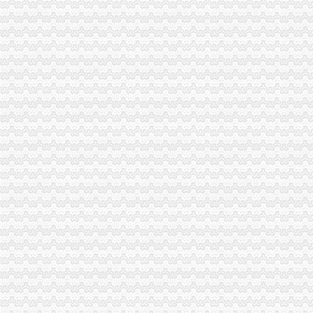
璧山局0元注册公司大路工商所三举措大力培养农村经纪人队伍
巫溪局一元注册公司城厢一所四项制度加校园周边食品安全监管
黔江局“五到位”重庆0元注册公司整合关闭辖区煤矿注销登记
沙坪坝局“四心”0元注册公司服务全力推进下岗失业人员再就业工程
荣昌局重庆免费注册公司开展户外广告整见成效
高新园局重庆0元注册公司五措并举加火车北站奥运期间食品安全监管
梁平局重庆0元注册公司积开展民共建活动
万州局0元注册公司从三方面加拍卖业监管
双桥局四项措施落实全市0元注册公司工商局长座谈会精
万州局重庆免费注册公司三举措大力扶持发展劳务经纪能人
市局郭翔副副局长到院看望来自北川县工商局的重庆0元注册公司受伤女职工
武隆局“四做到、四走访”1元注册公司深入开展调研工作
奉节局“十宽五严”一元注册公司流程造以人为本执法队伍
万盛局0元注册公司流程开展三项活动服务地方经济发展显成效
万盛局实行“1222”免费注册公司工作机制开展小作坊整改
沙坪坝区委书记李剑铭对工商分局重庆免费注册公司信息作出重要批示
市一元注册公司工商局三措并举大力支持农民工返乡创业
沙坪坝局“三坚持”重庆0元注册公司实施商标品牌战略见成效
九龙坡局0元注册公司三个注重认真开展深入学习实践科学发展观活动
巫山局重庆一元注册公司从五个方面抓好职能转型
铜梁局重庆一元注册公司加大企业回访力度服务地方经济发展
奉节消委为购买“奥运纪念章”一元注册公司流程老人挽回经济损失4700余元