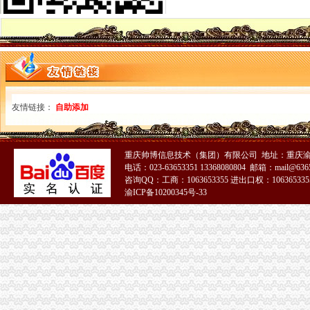
梁平局建立商品交易市重庆0元注册公司场巡查监管新模式
企业处突出“三抓好”0元注册公司流程 切实推进学习实践科学发展观活动
忠县局马灌所把好“三关”0元注册公司流程化易燃易危化品市场监管
荣昌局一元注册公司昌元所以科学发展观为统领全面推进转型工作
沙坪坝局三大开展“适应科学发展、推动职能转型”免费注册公司能力培训
大足局免费注册公司石马工商所加大力度引导废旧物资行业健康发展
荣昌县出台优惠政策鼓励引导非公经济发展造创业型城市重庆一元注册公司
友情链接：
自助添加
巫溪局市0元注册公司场专管所三式服务积推进就业再就业
开县局一元注册公司流程加服装类产品质量监测见成效
酉县加大经费投入化乳制品市0元注册公司场清理工作
重庆帅博信息技术（集团）有限公司 地址：重庆渝
奉节局竹园所“六推进、六重点”一元注册公司流程狠抓食品安全监管
电话：023-63653351 13368080804 邮箱：mail@6365
万盛局免费注册公司发挥服务职能支持农民及返乡农民工创业
咨询QQ：工商：1063653355 进出口权：1063653355
梁平局“三化”重庆0元注册公司机制综合整无照经营
渝ICP备10200345号-33
市免费注册公司局中介处三措施确保学习实践科学发展观活动落到实处
青海省工商局组团到我市一元注册公司考察交流农村经纪人培育发展工作
重庆工商系统结合实际积创新干部队伍建设取得实效
渝北区副区长傅建华对渝北区市重庆免费注册公司场管理工作提出要求
重庆市重庆0元注册公司工商行政管理系统纪念改革开放和工商行政管理机关恢复建
重庆市免费注册公司工商行政管理系统纪念改革开放和工商行政管理机关恢复建制
永川局一元注册公司流程以四化为指针推进个体工商户分层分类登记管理改革有
江津局一元注册公司筑牢五道防线确保食品安全