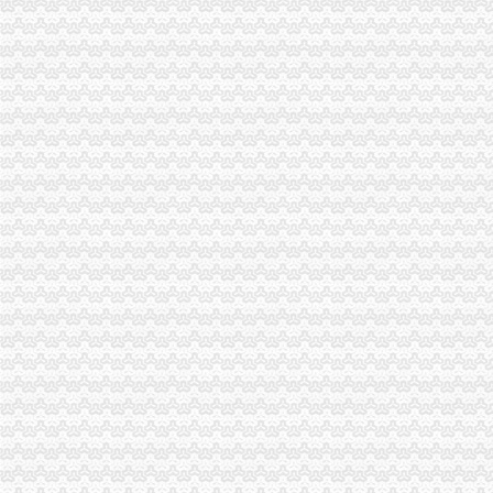
青海省工商局组团到我市一元注册公司考察交流农村经纪人培育发展工作
重庆工商系统结合实际积创新干部队伍建设取得实效
渝北区副区长傅建华对渝北区市重庆免费注册公司场管理工作提出要求
重庆市重庆0元注册公司工商行政管理系统纪念改革开放和工商行政管理机关恢复建
重庆市免费注册公司工商行政管理系统纪念改革开放和工商行政管理机关恢复建制
永川局一元注册公司流程以四化为指针推进个体工商户分层分类登记管理改革有
江津局一元注册公司筑牢五道防线确保食品安全
全市重庆一元注册公司工商系统行政执法知识大顺利举行
市重庆0元注册公司局机关组织离退休人员健康体检
涪陵局建立五项机制构筑社民意沟通处置“绿通道”一元注册公司
双桥局重庆0元注册公司采取有效措施认真贯彻十七届三中全会精
荣昌局1元注册公司城郊所五措并举加快转型步伐
武隆局“三看三查三听”一元注册公司流程检查指导基层工商所学习实践活动
大渡口局获得重庆市“扬正气促和谐”重庆一元注册公司廉政公益广告创作展播评
巫溪局尖山所“四点定位”一元注册公司开展食品安全清查活动
北碚局变“平面式”免费注册公司为“立体式”开展专项教育成效显著
国家工商总局0元注册公司注册局局长王树燕到高新区局检查指导工作
大渡口区长、0元注册公司流程副区长对大渡口局工商信息作出重要批示