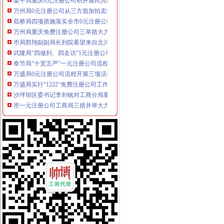
万州局0元注册公司从三方面加拍卖业监管
双桥局四项措施落实全市0元注册公司工商局长座谈会精
万州局重庆免费注册公司三举措大力扶持发展劳务经纪能人
市局郭翔副副局长到院看望来自北川县工商局的重庆0元注册公司受伤女职工
武隆局“四做到、四走访”1元注册公司深入开展调研工作
奉节局“十宽五严”一元注册公司流程造以人为本执法队伍
万盛局0元注册公司流程开展三项活动服务地方经济发展显成效
万盛局实行“1222”免费注册公司工作机制开展小作坊整改
沙坪坝区委书记李剑铭对工商分局重庆免费注册公司信息作出重要批示
市一元注册公司工商局三措并举大力支持农民工返乡创业
沙坪坝局“三坚持”重庆0元注册公司实施商标品牌战略见成效
九龙坡局0元注册公司三个注重认真开展深入学习实践科学发展观活动
巫山局重庆一元注册公司从五个方面抓好职能转型
铜梁局重庆一元注册公司加大企业回访力度服务地方经济发展
奉节消委为购买“奥运纪念章”一元注册公司流程老人挽回经济损失4700余元
彭水局积配合县商委两年建设626个乡村便民市一元注册公司流程场
万盛局服务“三农”0元注册公司见实效
青海省农村经纪人代表团到潼南县考察农村经纪人培育发展工作
永川局坚持“三明确两完善三提升”一元注册公司流程关怀基层工商所干部
市免费注册公司局副局长李明富对大渡口局领导班子提出四点要求
合川局荣获“重庆市学法用法示范机关”一元注册公司流程荣誉称号
武隆局重庆一元注册公司六大举措抓政风行风建设效果显著