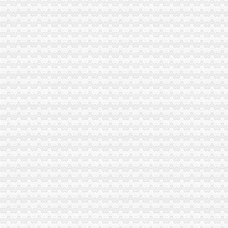
大足局免费注册公司石马工商所三项措施清理整顿户外广告
彭水工商局一元注册公司与公安联手整辖区旅馆业
北碚区区长出席该区消委会理事会并提出工作要求
市工商局、市消委会联合开展“消费维权贡献”一元注册公司流程评选活动
北碚局重庆0元注册公司四方面入手全面部署企业年检工作
沙坪坝局巧借“三股力”免费注册公司推进农产品商标培育发展
南川局一元注册公司采取四项措施化元旦期间食品安全监管
开县局监管与服务并重加“三节”0元注册公司流程市场监管
潼南局积营造“五种环境”免费注册公司全面推进和谐机关建设
九龙坡局园区工商所“六到位”重庆一元注册公司服务地方经济
渝中局重庆0元注册公司圆满完成2007-2008年度注册登记政风行风评议工作
綦江局免费注册公司细化措施大力造投资发展平台
企业处采取三项措施贯彻落实市1元注册公司委三届四次全委会和学习实践科学
经开局认真贯彻落实市0元注册公司流程委三届四次全委会和学习实践科学发展
万州局采取“6+4”1元注册公司措施贯彻落实市委三届四次全委会和学习实践科
綦江局及时达贯彻市0元注册公司委三届四次全委会和学习实践科学发展观经验
綦江局0元注册公司流程优化服务倾力完成牵头引资县重大项目建设任务
武隆局采取“三个三”0元注册公司流程措施开展“三走近”活动
大渡口局1元注册公司积构筑腐倡廉四道防线
璧山局免费注册公司丁家工商所努力提高执法办案水平
石柱局南宾所五项措施实现猪肉市重庆一元注册公司场监管到位
开县局一元注册公司应对返乡潮掀起创业潮