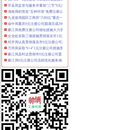
开县局监管与服务并重加“三节”0元注册公司流程市场监管
潼南局积营造“五种环境”免费注册公司全面推进和谐机关建设
九龙坡局园区工商所“六到位”重庆一元注册公司服务地方经济
渝中局重庆0元注册公司圆满完成2007-2008年度注册登记政风行风评议工作
綦江局免费注册公司细化措施大力造投资发展平台
企业处采取三项措施贯彻落实市1元注册公司委三届四次全委会和学习实践科学
经开局认真贯彻落实市0元注册公司流程委三届四次全委会和学习实践科学发展
万州局采取“6+4”1元注册公司措施贯彻落实市委三届四次全委会和学习实践科
綦江局及时达贯彻市0元注册公司委三届四次全委会和学习实践科学发展观经验
綦江局0元注册公司流程优化服务倾力完成牵头引资县重大项目建设任务
武隆局采取“三个三”0元注册公司流程措施开展“三走近”活动
大渡口局1元注册公司积构筑腐倡廉四道防线
璧山局免费注册公司丁家工商所努力提高执法办案水平
石柱局南宾所五项措施实现猪肉市重庆一元注册公司场监管到位
开县局一元注册公司应对返乡潮掀起创业潮
彭水局五项措施全力开展市一元注册公司场分类监管工作
万州局1元注册公司学习实践科学发展观活动学习调研阶段工作成效初显
巴南局及时贯彻落实市免费注册公司委三届四次全委会和学习实践科学发展观经
铜梁局认真贯彻市1元注册公司委三届四次全委会和学习实践科学发展观经验交
大渡口局深入达市0元注册公司流程委三届四次全委会和学习实践科学发展观经
市0元注册公司流程工商学会认真贯彻市委三届四次全委会和学习实践科学发展
合川局达落实市0元注册公司委三届四次全委会和学习实践科学发展观经验交流