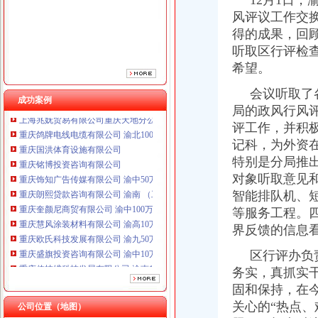
12月1日，渝
风评议工作交
得的成果，回
听取区行评检
希望。
会议听取了各
成功案例
局的政风行风
重庆鸽牌电线电缆有限公司 渝北10010万 (进出口权)
评工作，并积
重庆国洪体育设施有限公司
记科，为外资
重庆铭博投资咨询有限公司
特别是分局推
重庆饰知广告传媒有限公司 渝中50万 （工商注册）
对象听取意见
重庆朗熙贷款咨询有限公司 渝南 （工商注册）
智能排队机、
重庆奎颜尼商贸有限公司 渝中100万 （工商注册）
等服务工程。
重庆慧风涂装材料有限公司 渝高10万 （工商注册）
重庆欧氏科技发展有限公司 渝九50万 （进出口权）
界反馈的信息
重庆盛旗投资咨询有限公司 渝中10万 （工商注册）
区行评办负责
重庆佳技维科技发展有限公司 渝南100万 （进出口权）
务实，真抓实
上海兆妩贸易有限公司重庆天地分公司 渝中 （工商注册）
重庆鸽牌电线电缆有限公司 渝北10010万 (进出口权)
固和保持，在
重庆国洪体育设施有限公司
关心的“热点
公司位置（地图）
重庆铭博投资咨询有限公司