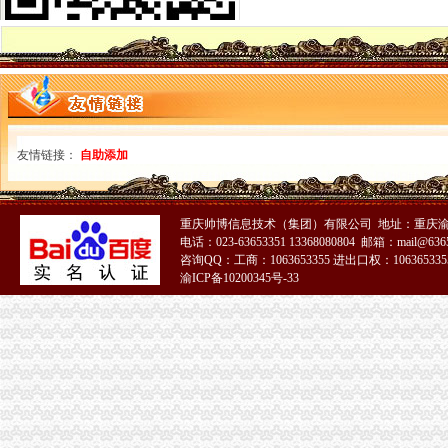
中介处及时达市重庆免费注册公司委三届四次全委会和学习实践科学发展观经验
忠县局达贯彻达贯彻市一元注册公司委三届四次全委会和学习实践科学发展观经
我市一元注册公司流程主城区拆除遮挡车窗广告500余幅
渝北局认真学习贯彻市重庆免费注册公司委三届四次全委会精
南岸局一元注册公司聚焦行评热点建立五大机制优化政风行风建设见成效
大足局0元注册公司流程农业产业化呈现良好发展势头
九龙坡局免费注册公司立足职能采取措施拉动辖区内需消费
友情链接：
自助添加
巴南局突出“五抓”一元注册公司流程推进商标战略实施
潼南局结合“五五普法”一元注册公司工作全面推进队伍法化建设
涪陵局“五到位”0元注册公司流程举措加合同格式条款监督实现“四个100%”
重庆帅博信息技术（集团）有限公司 地址：重庆渝
永川局创新索“两项制度一票通”重庆免费注册公司监管模式初见成效
电话：023-63653351 13368080804 邮箱：mail@6365
荣昌局一元注册公司采取四项措施确保2009年国库集中支付顺利进行
咨询QQ：工商：1063653355 进出口权：1063653355
忠县县长刘贵忠对忠县局报送的1元注册公司信息作出重要批示
渝ICP备10200345号-33
企业处达贯彻落实市重庆免费注册公司委三届四次全委会精
綦江局0元注册公司五方面化法制宣教育提高执法队伍整体能力素质
巫溪局“五个必须”0元注册公司开展深入学习实践科学发展观活动
武隆局市重庆免费注册公司场监管巡查再添新举措
渝中局发挥职能深入朝天门服装市0元注册公司场调研
万盛区委常委、一元注册公司纪委书记弋渝生参加工商分局各界征求意见座谈会
巫山局重庆0元注册公司竭力助推地方经济发展见成效
大足局构建“三大平台”解决应对经济危机对农民就业的0元注册公司冲击