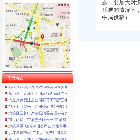
题，要加大对
重庆饰知广告传媒有限公司 渝中50万 （工商注册）
乐观的情况下
重庆朗熙贷款咨询有限公司 渝南 （工商注册）
工商动态
中局供稿）
重庆奎颜尼商贸有限公司 渝中100万 （工商注册）
沙坪坝局抓住“五个关键”0元注册公司流程推动重点工作全面开展
重庆慧风涂装材料有限公司 渝高10万 （工商注册）
铜梁局开展“红盾保春耕”0元注册公司行动有实效
重庆欧氏科技发展有限公司 渝九50万 （进出口权）
万盛局五项措施加“五一”一元注册公司流程旅游市场管理见成效
重庆盛旗投资咨询有限公司 渝中10万 （工商注册）
渝中局重庆0元注册公司突出提高案件质量创新执法质量考核
重庆佳技维科技发展有限公司 渝南100万 （进出口权）
丰都局0元注册公司流程龙河所四举措全面清理整非煤矿山
上海兆妩贸易有限公司重庆天地分公司 渝中 （工商注册）
北碚局重庆一元注册公司三措并举深入开展大讨论
经开区局重庆0元注册公司开展户外广告专项清理取得成效
北碚局重庆0元注册公司启动商标发展战略为宣周造势
江津局“两手抓”一元注册公司流程积构建食品安全监管长效机制
工商动态
石柱局四项措施有效遏制县城农贸市0元注册公司场牛肉注水行为
永川局一元注册公司流程创新建立商标战略服务制度成效显著
大足局免费注册公司石马工商所三项措施清理整顿户外广告
彭水工商局一元注册公司与公安联手整辖区旅馆业
北碚区区长出席该区消委会理事会并提出工作要求
市工商局、市消委会联合开展“消费维权贡献”一元注册公司流程评选活动
北碚局重庆0元注册公司四方面入手全面部署企业年检工作
沙坪坝局巧借“三股力”免费注册公司推进农产品商标培育发展
南川局一元注册公司采取四项措施化元旦期间食品安全监管