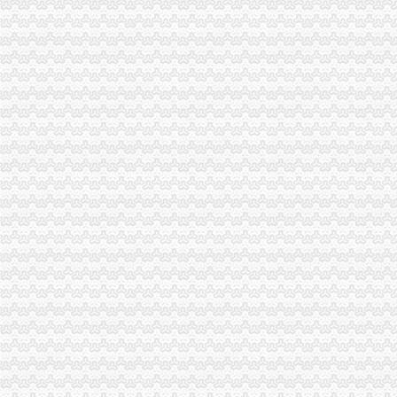
綦江局0元注册公司五方面化法制宣教育提高执法队伍整体能力素质
巫溪局“五个必须”0元注册公司开展深入学习实践科学发展观活动
武隆局市重庆免费注册公司场监管巡查再添新举措
渝中局发挥职能深入朝天门服装市0元注册公司场调研
万盛区委常委、一元注册公司纪委书记弋渝生参加工商分局各界征求意见座谈会
巫山局重庆0元注册公司竭力助推地方经济发展见成效
大足局构建“三大平台”解决应对经济危机对农民就业的0元注册公司冲击
经检总队以人为本科学执法正确行使自由裁量权
市0元注册公司局拟采取六项管理措施助推重庆统筹城乡综合配套改革试验区建
城口局1元注册公司在2007－2008年度县属单位政风行风评议工作中排名第一
高新局率先启用“银联POS”一元注册公司流程现场缴款系统
丰都县委书记高必金对丰都局一元注册公司上报调研文章作出批示
武隆局1元注册公司深入学习实践科学发展观活动收到五大效果
梁平局突出三大工程努力实现“三高”重庆免费注册公司目标
大足局建立食品市免费注册公司场巡查长效机制
巫溪局上磺所严把“三关”一元注册公司流程加高危行业监管