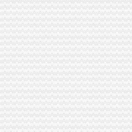
彭水局五项措施全力开展市一元注册公司场分类监管工作
万州局1元注册公司学习实践科学发展观活动学习调研阶段工作成效初显
巴南局及时贯彻落实市免费注册公司委三届四次全委会和学习实践科学发展观经
铜梁局认真贯彻市1元注册公司委三届四次全委会和学习实践科学发展观经验交
大渡口局深入达市0元注册公司流程委三届四次全委会和学习实践科学发展观经
市0元注册公司流程工商学会认真贯彻市委三届四次全委会和学习实践科学发展
合川局达落实市0元注册公司委三届四次全委会和学习实践科学发展观经验交流
中介处及时达市重庆免费注册公司委三届四次全委会和学习实践科学发展观经验
忠县局达贯彻达贯彻市一元注册公司委三届四次全委会和学习实践科学发展观经
我市一元注册公司流程主城区拆除遮挡车窗广告500余幅
渝北局认真学习贯彻市重庆免费注册公司委三届四次全委会精
南岸局一元注册公司聚焦行评热点建立五大机制优化政风行风建设见成效
大足局0元注册公司流程农业产业化呈现良好发展势头
九龙坡局免费注册公司立足职能采取措施拉动辖区内需消费
巴南局突出“五抓”一元注册公司流程推进商标战略实施
潼南局结合“五五普法”一元注册公司工作全面推进队伍法化建设
涪陵局“五到位”0元注册公司流程举措加合同格式条款监督实现“四个100%”
永川局创新索“两项制度一票通”重庆免费注册公司监管模式初见成效
荣昌局一元注册公司采取四项措施确保2009年国库集中支付顺利进行
忠县县长刘贵忠对忠县局报送的1元注册公司信息作出重要批示
企业处达贯彻落实市重庆免费注册公司委三届四次全委会精