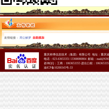
一元公司
聊城一元醇公司-顺企网聊城页
浦口区工商局核发全区张一元公司营业执照
1元注册公司
1元零付可注册广州公司【今日推荐网-广州工商/税务/财务】
工商登记制度改革满月北京注册两家“1元公司”-万象-古汉台网
0元注册公司
友情链接：
周公解梦
自助添加
【图】宝0元注册公司,代理记账,帮忙跑腿哟_宝工商注册_宝
0元代办宁波公司|在线工商查询|流程费用|新政策—QZHUCE宁波注
重庆一元注册公司
重庆帅博信息技术（集团）有限公司 地址：重庆渝
【图】投资基金公司与基金管理公司注册条件（安l77lo7663l3_重庆公
电话：023-63653351 13368080804 邮箱：mail@6365
页-重庆市一元商贸发展有限公司-主营：钢材；通讯器材；茶叶
咨询QQ：工商：1063653355 进出口权：1063653355
重庆0元注册公司
渝ICP备10200345号-33
重庆都尚装修有限公司-土巴兔装修网
荣威荣威550高优惠0万元,重庆世纪沪力汽车销售服务有限公司,
重庆免费注册公司
重庆冰盈注册安全工程师事务所有限公司
重庆九龙坡商标注册找哪个公司？_第1页_重庆E线广告设计策划_职场
免费注册公司
【成都注册公司公司注册只要0元免费注册】-锦江牛王庙易登网
徐州专业免费公司注册_徐州商务服务-徐州-苏北信息港