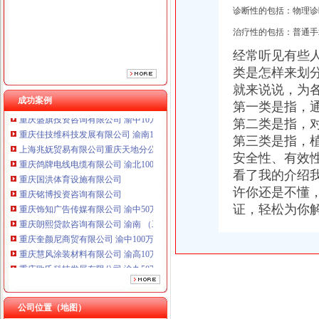
重庆国洪体育设施有限公司
诊断性的包括：物理诊
重庆铭博投资咨询有限公司
治疗性的包括：普通手
重庆饰知广告传媒有限公司 渝中50万 （工商注册）
重庆朗熙贷款咨询有限公司 渝南 （工商注册）
经常听见有些
重庆奎颜尼商贸有限公司 渝中100万 （工商注册）
类是怎样来划
重庆慧风涂装材料有限公司 渝高10万 （工商注册）
就来说说，为
重庆欧氏科技发展有限公司 渝九50万 （进出口权）
成功案例
第一类是指，
重庆盛旗投资咨询有限公司 渝中10万 （工商注册）
第二类是指，
重庆佳技维科技发展有限公司 渝南100万 （进出口权）
上海兆妩贸易有限公司重庆天地分公司 渝中 （工商注册）
第三类是指，
重庆鸽牌电线电缆有限公司 渝北10010万 (进出口权)
安全性、有效
重庆国洪体育设施有限公司
看了我的介绍
重庆铭博投资咨询有限公司
许你还是不懂
重庆饰知广告传媒有限公司 渝中50万 （工商注册）
证，轻松为你
重庆朗熙贷款咨询有限公司 渝南 （工商注册）
重庆奎颜尼商贸有限公司 渝中100万 （工商注册）
重庆慧风涂装材料有限公司 渝高10万 （工商注册）
重庆欧氏科技发展有限公司 渝九50万 （进出口权）
重庆盛旗投资咨询有限公司 渝中10万 （工商注册）
重庆佳技维科技发展有限公司 渝南100万 （进出口权）
上海兆妩贸易有限公司重庆天地分公司 渝中 （工商注册）
公司位置（地图）