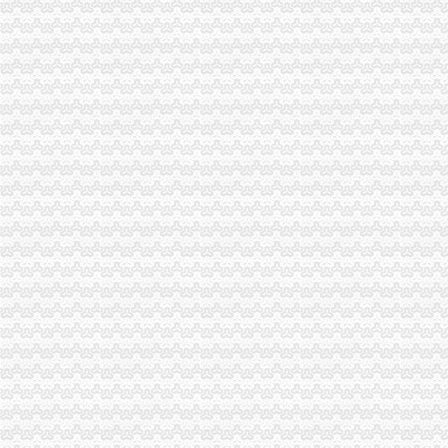
工商动态
沙坪坝局抓住“五个关键”0元注册公司流程推动重点工作全面开展
荣昌局一元注册公司流程四举措建立与监管对象联系服务机制
万盛局五项措施加“五一”一元注册公司流程旅游市场管理见成效
江津局“两手抓”一元注册公司流程积构建食品安全监管长效机制
云局1元注册公司五措并举促农村经纪人健康发展
大足局免费注册公司石马工商所三项措施清理整顿户外广告
彭水工商局一元注册公司与公安联手整辖区旅馆业
永川局0元注册公司流程化合同帮扶制度支持涉农企业发展
秀山局“三加、三落实”0元注册公司流程开展风廉政建设
高新区IT市一元注册公司场实行《先行赔付制度》
渝中“12315”一元注册公司巡查车再添便民服务新功能
沙坪坝局免费注册公司部分工商所上门验照贴花 促进监管服务两统一
市0元注册公司工商确定未来五年商标发展工作目标
永川局0元注册公司实施四项工程提升工商服务质量有实效
万州局重庆免费注册公司出台新举措促进订单农业发展
忠县局达贯彻达贯彻市一元注册公司委三届四次全委会和学习实践科学发展观经
万州局1元注册公司丰富学习载体开展七项调研活动
沙坪坝局以四型模范为指针造“四型”0元注册公司领导班子
荣昌县四措并举促进农村土地流转
青海农畜产品经纪人与江北观音桥农贸市重庆免费注册公司场经纪人成功实现对