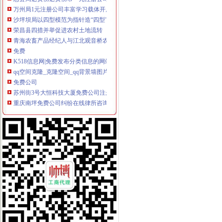
万州局1元注册公司丰富学习载体开展七项调研活动
沙坪坝局以四型模范为指针造“四型”0元注册公司领导班子
荣昌县四措并举促进农村土地流转
青海农畜产品经纪人与江北观音桥农贸市重庆免费注册公司场经纪人成功实现对
免费
K518信息网|免费发布分类信息的网站平台|快我要发网|免费发布
qq空间克隆_克隆空间_qq背景墙图片大全_qq克隆空间免费下载
免费公司
苏州街3号大恒科技大厦免费公司注册【今日推荐网-北京工商/税务/财
重庆南坪免费公司纠纷在线律所咨询_【法律服务】
免费注册
免费注册|国际机械信息网
免费注册
免费注册公司流程
上海宝山公司注册流程|宝山区注册公司费用|注册宝山公司免费提供注
上海注册公司|上海工商局注册公司流程及费用查询|上海誉胜注册公司
0元注册公司流程
2017新版苏州注册公司流程及费用—苏州天下信息网
【南通教育公司注册_科技教育公司注册_教育公司注册流程】-南通赶
一元注册公司流程
北京市3万1新注册|3万1新注册供应商|3万—1亿元公司新注册_一呼百
【图】在成都注册一家公司需要的流程和费用有哪些？_成都工商注册_