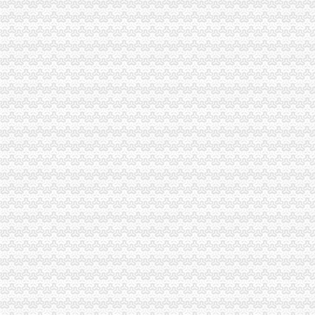
1元零付可注册广州公司【今日推荐网-广州工商/税务/财务】
工商登记制度改革满月北京注册两家“1元公司”-万象-古汉台网
0元注册公司
【图】宝0元注册公司,代理记账,帮忙跑腿哟_宝工商注册_宝
0元代办宁波公司|在线工商查询|流程费用|新政策—QZHUCE宁波注
重庆一元注册公司
【图】投资基金公司与基金管理公司注册条件（安l77lo7663l3_重庆公
页-重庆市一元商贸发展有限公司-主营：钢材；通讯器材；茶叶
重庆0元注册公司
重庆都尚装修有限公司-土巴兔装修网
荣威荣威550高优惠0万元,重庆世纪沪力汽车销售服务有限公司,
重庆免费注册公司
重庆冰盈注册安全工程师事务所有限公司
重庆九龙坡商标注册找哪个公司？_第1页_重庆E线广告设计策划_职场
免费注册公司
【成都注册公司公司注册只要0元免费注册】-锦江牛王庙易登网
徐州专业免费公司注册_徐州商务服务-徐州-苏北信息港