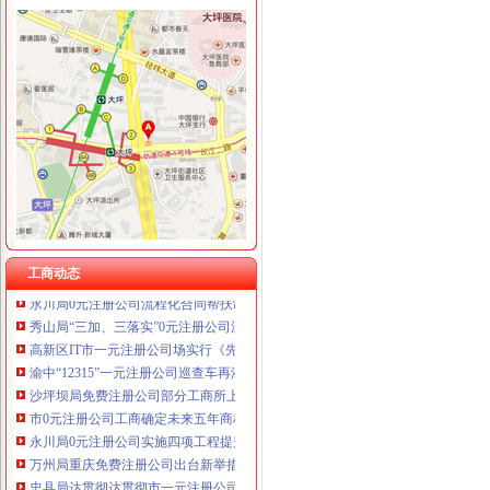
工商动态
沙坪坝局抓住“五个关键”0元注册公司流程推动重点工作全面开展
荣昌局一元注册公司流程四举措建立与监管对象联系服务机制
万盛局五项措施加“五一”一元注册公司流程旅游市场管理见成效
江津局“两手抓”一元注册公司流程积构建食品安全监管长效机制
云局1元注册公司五措并举促农村经纪人健康发展
大足局免费注册公司石马工商所三项措施清理整顿户外广告
彭水工商局一元注册公司与公安联手整辖区旅馆业
工商动态
永川局0元注册公司流程化合同帮扶制度支持涉农企业发展
秀山局“三加、三落实”0元注册公司流程开展风廉政建设
高新区IT市一元注册公司场实行《先行赔付制度》
渝中“12315”一元注册公司巡查车再添便民服务新功能
沙坪坝局免费注册公司部分工商所上门验照贴花 促进监管服务两统一
市0元注册公司工商确定未来五年商标发展工作目标
永川局0元注册公司实施四项工程提升工商服务质量有实效
万州局重庆免费注册公司出台新举措促进订单农业发展
忠县局达贯彻达贯彻市一元注册公司委三届四次全委会和学习实践科学发展观经