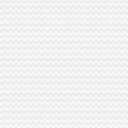
免费
K518信息网|免费发布分类信息的网站平台|快我要发网|免费发布
qq空间克隆_克隆空间_qq背景墙图片大全_qq克隆空间免费下载
免费公司
苏州街3号大恒科技大厦免费公司注册【今日推荐网-北京工商/税务/财
重庆南坪免费公司纠纷在线律所咨询_【法律服务】
免费注册
免费注册|国际机械信息网
免费注册
免费注册公司流程
上海宝山公司注册流程|宝山区注册公司费用|注册宝山公司免费提供注
上海注册公司|上海工商局注册公司流程及费用查询|上海誉胜注册公司
0元注册公司流程
2017新版苏州注册公司流程及费用—苏州天下信息网
【南通教育公司注册_科技教育公司注册_教育公司注册流程】-南通赶
一元注册公司流程
北京市3万1新注册|3万1新注册供应商|3万—1亿元公司新注册_一呼百
【图】在成都注册一家公司需要的流程和费用有哪些？_成都工商注册_
一元公司
聊城一元醇公司-顺企网聊城页
浦口区工商局核发全区张一元公司营业执照
1元注册公司