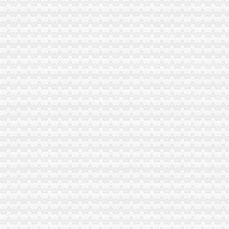
铜梁局化保障开展乳品市一元注册公司流程场清理整有实效
梁平局严把“四关”一元注册公司流程化成品油市场监管
九龙坡局重庆免费注册公司四加确保花博会顺利开幕
潼南局重庆0元注册公司服务县招商引资工作再添新招
高新园局“四个到位”一元注册公司确保食品安全
垫江局一元注册公司流程造产业培训农村经纪人
荣昌局一元注册公司流程四举措建立与监管对象联系服务机制
重庆工商系统充分发扬团结互助精大力开展对四川灾区的1元注册公司援助工作
渝北局重庆0元注册公司积协调松潘县来渝采购救灾物资
璧山局0元注册公司组织企向灾区捐赠食品支援震救灾
万盛局五项措施加“五一”一元注册公司流程旅游市场管理见成效
綦江局践行学习实践科学发展观全力整顿规范市一元注册公司流程场行为
梁平局0元注册公司流程积引导鼓励返乡农民工创业
云局免费注册公司基层工商所坚持以人为本拓展服务型工商
我市1元注册公司车身广告设置广告画面将止上车窗
彭水局一元注册公司消费投诉站和12315联络站建设初显成效
九龙坡区委副书记潘平到工商分局0元注册公司调研指导工作
武隆局索农资市场“十个一”一元注册公司长效监管机制
开县局重庆一元注册公司实行分层分类培训模式着力提升干部队伍素质
酉局重庆一元注册公司超额完成农村经纪人培训计划
巫溪局一元注册公司流程多措并举化流通领域食品商品安全监管