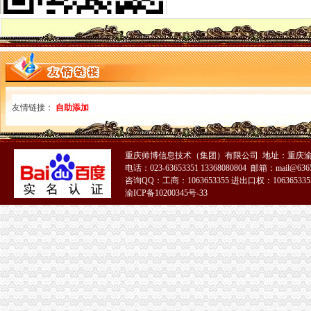
涪陵区消委夯实七大基础共建“大消委”重庆免费注册公司新格局
梁平局“553”一元注册公司举措深化学习实践活动和消费维权
重庆秋冬品牌服装博览会圆满闭幕
万州局一元注册公司畅通柑橘运销绿通道保护果农合法权益
巫溪局深入达贯彻的一元注册公司十七届三中全会精
丰都局重庆免费注册公司切实推进知名商标认定工作
石柱局0元注册公司采取有效措施开展食品安全宣周活动
全市一元注册公司流程工商系统次电子商务监管工作业务培训会成功举办
友情链接：
自助添加
市工商局召开全系统达贯彻市委三届四次全委会精、0元注册公司深入学习实践
南川局推行“三结合”免费注册公司票据创新食品安全监管模式
万州局1元注册公司丰富学习载体开展七项调研活动
重庆帅博信息技术（集团）有限公司 地址：重庆渝
永川局积开展合同帮农工作致力于服务“三农”重庆免费注册公司发展
电话：023-63653351 13368080804 邮箱：mail@6365
梁平局一元注册公司流程队伍教育培训呈现四大点
咨询QQ：工商：1063653355 进出口权：1063653355
巴南局0元注册公司五项措施化企业年检
渝ICP备10200345号-33
石柱局以“五个化”1元注册公司推进市场主体信用分类监管
南川局1元注册公司抓好三个环节开展述职述廉活动
巫山局重庆一元注册公司确保中国重庆长江三峡第二届国际红叶节圆满举办
潼南局全面落实惠农政策加快培育多元化市0元注册公司场主体
巫溪局0元注册公司白鹿所四方面突击检查校园周边环境
巴南局0元注册公司四创新四创优提高登记管理水平
璧山局“三到位”重庆免费注册公司发展农村经纪人取得成效
奉节局一元注册公司三字诀狠抓食品安全监管