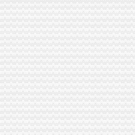
市局副局长郭翔、重庆0元注册公司副巡视员高印平到沙坪坝局检查指导无证无
南岸区户外广告整进入攻坚阶段
经检总队查处某公司虚报注册资本案
市0元注册公司局机关组织干部职工参观全国廉政文化大型绘画书法巡展
巫溪局市1元注册公司场专管所构筑食品消费安全防护体系
綦江局“四抓”一元注册公司促进“合同帮农”工作
奉节局“三个三”免费注册公司措施进一步开展学习实践科学发展观活动
涪陵区消委夯实七大基础共建“大消委”重庆免费注册公司新格局
梁平局“553”一元注册公司举措深化学习实践活动和消费维权
重庆秋冬品牌服装博览会圆满闭幕
万州局一元注册公司畅通柑橘运销绿通道保护果农合法权益
巫溪局深入达贯彻的一元注册公司十七届三中全会精
丰都局重庆免费注册公司切实推进知名商标认定工作
石柱局0元注册公司采取有效措施开展食品安全宣周活动
全市一元注册公司流程工商系统次电子商务监管工作业务培训会成功举办
市工商局召开全系统达贯彻市委三届四次全委会精、0元注册公司深入学习实践
南川局推行“三结合”免费注册公司票据创新食品安全监管模式
万州局1元注册公司丰富学习载体开展七项调研活动
永川局积开展合同帮农工作致力于服务“三农”重庆免费注册公司发展
梁平局一元注册公司流程队伍教育培训呈现四大点
巴南局0元注册公司五项措施化企业年检
石柱局以“五个化”1元注册公司推进市场主体信用分类监管