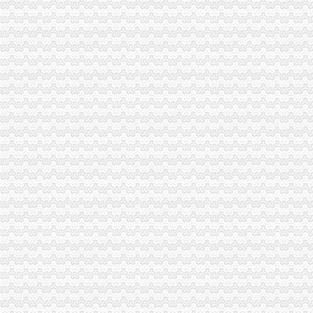
高新园局、大渡口局、潼南局注册登记科通过市级“青年文明号”免费注册公司检
璧山局重庆一元注册公司八塘工商所三项措施促进农民专业合作社健康发展
忠县局重庆0元注册公司忠州所加农村经纪人培训促进农民增收
涪陵局一元注册公司高效科技维权树立12315执法权威
酉局关闭“网吧”0元注册公司流程29户“游戏室”13户
璧山局免费注册公司大路工商所为农民专业合作社开创致富新天地
巴南局“三加一巩固”0元注册公司开展机动车非法营运专项整
潼南局扎实开展“大学法”0元注册公司流程活动初显成效
合川局推出“十步工作法”0元注册公司索创建无销村试点活动成效显著
璧山工商局重庆免费注册公司成功召开全县企业信用体系建设工作会
大足县表彰“知名五金品牌”重庆0元注册公司并励该县4家五金企业
工商动态
沙坪坝局抓住“五个关键”0元注册公司流程推动重点工作全面开展
江津局“两手抓”一元注册公司流程积构建食品安全监管长效机制
永川局0元注册公司流程化合同帮扶制度支持涉农企业发展
沙坪坝局免费注册公司部分工商所上门验照贴花 促进监管服务两统一
永川局0元注册公司实施四项工程提升工商服务质量有实效
沙坪坝局以四型模范为指针造“四型”0元注册公司领导班子
双桥局重庆0元注册公司采取有效措施认真贯彻十七届三中全会精
巫溪局五步推进“依法行政、文明执法、树立形象”免费注册公司专项教育培训工
市重庆免费注册公司局副巡视员高印平到高新区局检查指导工作