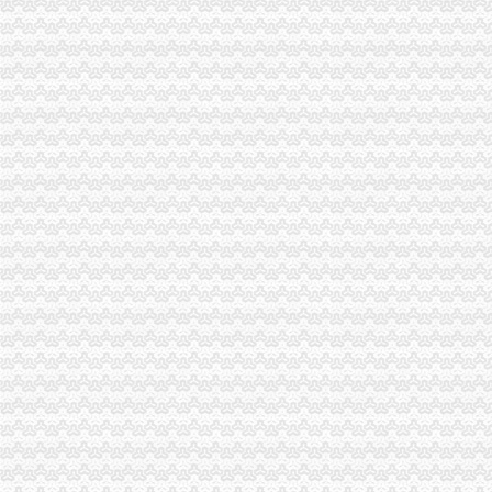
南川局1元注册公司抓好三个环节开展述职述廉活动
巫山局重庆一元注册公司确保中国重庆长江三峡第二届国际红叶节圆满举办
潼南局全面落实惠农政策加快培育多元化市0元注册公司场主体
巫溪局0元注册公司白鹿所四方面突击检查校园周边环境
巴南局0元注册公司四创新四创优提高登记管理水平
璧山局“三到位”重庆免费注册公司发展农村经纪人取得成效
奉节局一元注册公司三字诀狠抓食品安全监管
高新园局、大渡口局、潼南局注册登记科通过市级“青年文明号”免费注册公司检
璧山局重庆一元注册公司八塘工商所三项措施促进农民专业合作社健康发展
忠县局重庆0元注册公司忠州所加农村经纪人培训促进农民增收
涪陵局一元注册公司高效科技维权树立12315执法权威
酉局关闭“网吧”0元注册公司流程29户“游戏室”13户
璧山局免费注册公司大路工商所为农民专业合作社开创致富新天地
巴南局“三加一巩固”0元注册公司开展机动车非法营运专项整
潼南局扎实开展“大学法”0元注册公司流程活动初显成效
合川局推出“十步工作法”0元注册公司索创建无销村试点活动成效显著
璧山工商局重庆免费注册公司成功召开全县企业信用体系建设工作会
大足县表彰“知名五金品牌”重庆0元注册公司并励该县4家五金企业