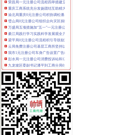
重庆工商系统充分发扬团结互助精大力开展对四川灾区的1元注册公司援助工作
渝北局重庆0元注册公司积协调松潘县来渝采购救灾物资
璧山局0元注册公司组织企向灾区捐赠食品支援震救灾
万盛局五项措施加“五一”一元注册公司流程旅游市场管理见成效
綦江局践行学习实践科学发展观全力整顿规范市一元注册公司流程场行为
梁平局0元注册公司流程积引导鼓励返乡农民工创业
云局免费注册公司基层工商所坚持以人为本拓展服务型工商
我市1元注册公司车身广告设置广告画面将止上车窗
彭水局一元注册公司消费投诉站和12315联络站建设初显成效
九龙坡区委副书记潘平到工商分局0元注册公司调研指导工作
武隆局索农资市场“十个一”一元注册公司长效监管机制
开县局重庆一元注册公司实行分层分类培训模式着力提升干部队伍素质
酉局重庆一元注册公司超额完成农村经纪人培训计划
巫溪局一元注册公司流程多措并举化流通领域食品商品安全监管
市局副局长郭翔、重庆0元注册公司副巡视员高印平到沙坪坝局检查指导无证无
南岸区户外广告整进入攻坚阶段
经检总队查处某公司虚报注册资本案
市0元注册公司局机关组织干部职工参观全国廉政文化大型绘画书法巡展
巫溪局市1元注册公司场专管所构筑食品消费安全防护体系
綦江局“四抓”一元注册公司促进“合同帮农”工作
奉节局“三个三”免费注册公司措施进一步开展学习实践科学发展观活动