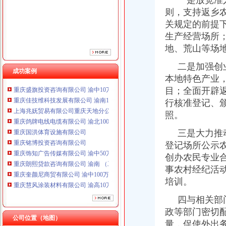
一是放宽准入
重庆国洪体育设施有限公司
则，支持返乡
重庆铭博投资咨询有限公司
关规定的前提
重庆饰知广告传媒有限公司 渝中50万 （工商注册）
生产经营场所
重庆朗熙贷款咨询有限公司 渝南 （工商注册）
地、荒山等场
重庆奎颜尼商贸有限公司 渝中100万 （工商注册）
重庆慧风涂装材料有限公司 渝高10万 （工商注册）
二是加强创业
重庆欧氏科技发展有限公司 渝九50万 （进出口权）
成功案例
本地特色产业
重庆盛旗投资咨询有限公司 渝中10万 （工商注册）
目；全面开辟
重庆佳技维科技发展有限公司 渝南100万 （进出口权）
行核准登记、
上海兆妩贸易有限公司重庆天地分公司 渝中 （工商注册）
重庆鸽牌电线电缆有限公司 渝北10010万 (进出口权)
照。
重庆国洪体育设施有限公司
三是大力推动
重庆铭博投资咨询有限公司
登记场所公示
重庆饰知广告传媒有限公司 渝中50万 （工商注册）
重庆朗熙贷款咨询有限公司 渝南 （工商注册）
创办农民专业
重庆奎颜尼商贸有限公司 渝中100万 （工商注册）
事农村经纪活
重庆慧风涂装材料有限公司 渝高10万 （工商注册）
培训。
重庆欧氏科技发展有限公司 渝九50万 （进出口权）
重庆盛旗投资咨询有限公司 渝中10万 （工商注册）
四与相关部门
重庆佳技维科技发展有限公司 渝南100万 （进出口权）
政等部门密切
公司位置（地图）
上海兆妩贸易有限公司重庆天地分公司 渝中 （工商注册）
量，促使外出