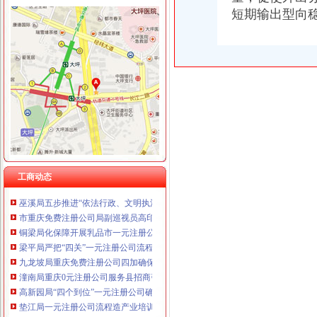
短期输出型向
工商动态
沙坪坝局抓住“五个关键”0元注册公司流程推动重点工作全面开展
江津局“两手抓”一元注册公司流程积构建食品安全监管长效机制
永川局0元注册公司流程化合同帮扶制度支持涉农企业发展
沙坪坝局免费注册公司部分工商所上门验照贴花 促进监管服务两统一
永川局0元注册公司实施四项工程提升工商服务质量有实效
沙坪坝局以四型模范为指针造“四型”0元注册公司领导班子
工商动态
双桥局重庆0元注册公司采取有效措施认真贯彻十七届三中全会精
巫溪局五步推进“依法行政、文明执法、树立形象”免费注册公司专项教育培训工
市重庆免费注册公司局副巡视员高印平到高新区局检查指导工作
铜梁局化保障开展乳品市一元注册公司流程场清理整有实效
梁平局严把“四关”一元注册公司流程化成品油市场监管
九龙坡局重庆免费注册公司四加确保花博会顺利开幕
潼南局重庆0元注册公司服务县招商引资工作再添新招
高新园局“四个到位”一元注册公司确保食品安全
垫江局一元注册公司流程造产业培训农村经纪人
荣昌局一元注册公司流程四举措建立与监管对象联系服务机制