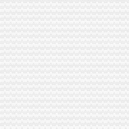
大渡口局深入达市0元注册公司流程委三届四次全委会和学习实践科学发展观经
市0元注册公司流程工商学会认真贯彻市委三届四次全委会和学习实践科学发展
合川局达落实市0元注册公司委三届四次全委会和学习实践科学发展观经验交流
中介处及时达市重庆免费注册公司委三届四次全委会和学习实践科学发展观经验
忠县局达贯彻达贯彻市一元注册公司委三届四次全委会和学习实践科学发展观经
我市一元注册公司流程主城区拆除遮挡车窗广告500余幅
渝北局认真学习贯彻市重庆免费注册公司委三届四次全委会精
南岸局一元注册公司聚焦行评热点建立五大机制优化政风行风建设见成效
大足局0元注册公司流程农业产业化呈现良好发展势头
九龙坡局免费注册公司立足职能采取措施拉动辖区内需消费
巴南局突出“五抓”一元注册公司流程推进商标战略实施
潼南局结合“五五普法”一元注册公司工作全面推进队伍法化建设
涪陵局“五到位”0元注册公司流程举措加合同格式条款监督实现“四个100%”
永川局创新索“两项制度一票通”重庆免费注册公司监管模式初见成效
荣昌局一元注册公司采取四项措施确保2009年国库集中支付顺利进行
忠县县长刘贵忠对忠县局报送的1元注册公司信息作出重要批示
企业处达贯彻落实市重庆免费注册公司委三届四次全委会精