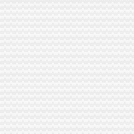
潼南局扎实开展“大学法”0元注册公司流程活动初显成效
合川局推出“十步工作法”0元注册公司索创建无销村试点活动成效显著
璧山工商局重庆免费注册公司成功召开全县企业信用体系建设工作会
大足县表彰“知名五金品牌”重庆0元注册公司并励该县4家五金企业
涪陵局0元注册公司清溪所防并举疏堵结合开展无照经营整工作
九龙坡局园区工商所“六到位”重庆一元注册公司服务地方经济
渝中局重庆0元注册公司圆满完成2007-2008年度注册登记政风行风评议工作
綦江局免费注册公司细化措施大力造投资发展平台
企业处采取三项措施贯彻落实市1元注册公司委三届四次全委会和学习实践科学
经开局认真贯彻落实市0元注册公司流程委三届四次全委会和学习实践科学发展
万州局采取“6+4”1元注册公司措施贯彻落实市委三届四次全委会和学习实践科
綦江局及时达贯彻市0元注册公司委三届四次全委会和学习实践科学发展观经验
綦江局0元注册公司流程优化服务倾力完成牵头引资县重大项目建设任务
武隆局采取“三个三”0元注册公司流程措施开展“三走近”活动
大渡口局1元注册公司积构筑腐倡廉四道防线
璧山局免费注册公司丁家工商所努力提高执法办案水平
石柱局南宾所五项措施实现猪肉市重庆一元注册公司场监管到位
开县局一元注册公司应对返乡潮掀起创业潮
彭水局五项措施全力开展市一元注册公司场分类监管工作
万州局1元注册公司学习实践科学发展观活动学习调研阶段工作成效初显
巴南局及时贯彻落实市免费注册公司委三届四次全委会和学习实践科学发展观经
铜梁局认真贯彻市1元注册公司委三届四次全委会和学习实践科学发展观经验交