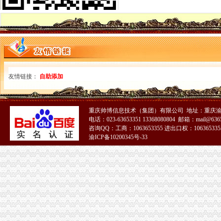
綦江局免费注册公司细化措施大力造投资发展平台
企业处采取三项措施贯彻落实市1元注册公司委三届四次全委会和学习实践科学
经开局认真贯彻落实市0元注册公司流程委三届四次全委会和学习实践科学发展
万州局采取“6+4”1元注册公司措施贯彻落实市委三届四次全委会和学习实践科
綦江局及时达贯彻市0元注册公司委三届四次全委会和学习实践科学发展观经验
綦江局0元注册公司流程优化服务倾力完成牵头引资县重大项目建设任务
武隆局采取“三个三”0元注册公司流程措施开展“三走近”活动
大渡口局1元注册公司积构筑腐倡廉四道防线
友情链接：
自助添加
璧山局免费注册公司丁家工商所努力提高执法办案水平
石柱局南宾所五项措施实现猪肉市重庆一元注册公司场监管到位
开县局一元注册公司应对返乡潮掀起创业潮
重庆帅博信息技术（集团）有限公司 地址：重庆渝
彭水局五项措施全力开展市一元注册公司场分类监管工作
电话：023-63653351 13368080804 邮箱：mail@6365
万州局1元注册公司学习实践科学发展观活动学习调研阶段工作成效初显
咨询QQ：工商：1063653355 进出口权：1063653355
巴南局及时贯彻落实市免费注册公司委三届四次全委会和学习实践科学发展观经
渝ICP备10200345号-33
铜梁局认真贯彻市1元注册公司委三届四次全委会和学习实践科学发展观经验交
大渡口局深入达市0元注册公司流程委三届四次全委会和学习实践科学发展观经
市0元注册公司流程工商学会认真贯彻市委三届四次全委会和学习实践科学发展
合川局达落实市0元注册公司委三届四次全委会和学习实践科学发展观经验交流
中介处及时达市重庆免费注册公司委三届四次全委会和学习实践科学发展观经验
忠县局达贯彻达贯彻市一元注册公司委三届四次全委会和学习实践科学发展观经
我市一元注册公司流程主城区拆除遮挡车窗广告500余幅
渝北局认真学习贯彻市重庆免费注册公司委三届四次全委会精