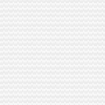
南岸局一元注册公司聚焦行评热点建立五大机制优化政风行风建设见成效
大足局0元注册公司流程农业产业化呈现良好发展势头
九龙坡局免费注册公司立足职能采取措施拉动辖区内需消费
巴南局突出“五抓”一元注册公司流程推进商标战略实施
潼南局结合“五五普法”一元注册公司工作全面推进队伍法化建设
涪陵局“五到位”0元注册公司流程举措加合同格式条款监督实现“四个100%”
永川局创新索“两项制度一票通”重庆免费注册公司监管模式初见成效
荣昌局一元注册公司采取四项措施确保2009年国库集中支付顺利进行
忠县县长刘贵忠对忠县局报送的1元注册公司信息作出重要批示
企业处达贯彻落实市重庆免费注册公司委三届四次全委会精
工商动态
沙坪坝局以四型模范为指针造“四型”0元注册公司领导班子
重庆工商系统充分发扬团结互助精大力开展对四川灾区的1元注册公司援助工作
南岸局重庆0元注册公司四公里工商所推行办案新模式率先实现基层执法能力指
沙坪坝局抓住“五个关键”0元注册公司流程推动重点工作全面开展
江津局“两手抓”一元注册公司流程积构建食品安全监管长效机制
彭水局重庆0元注册公司隆重纪念3.15国际消费者权益日
高新区IT市一元注册公司场实行《先行赔付制度》
万州局1元注册公司充分发挥工商职能大力推进就业与再就业工程成效显著
开县局监管与服务并重加“三节”0元注册公司流程市场监管
忠县局达贯彻达贯彻市一元注册公司委三届四次全委会和学习实践科学发展观经