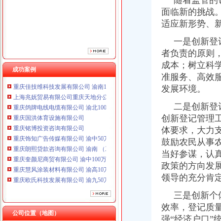
随着监管的领
重庆铭博投资咨询有限公司
面临新的挑战
重庆饰知广告传媒有限公司 渝中50万 （工商注册）
适应新形势、
重庆朗熙贷款咨询有限公司 渝南 （工商注册）
重庆奎颜尼商贸有限公司 渝中100万 （工商注册）
一是创新登记
重庆慧风涂装材料有限公司 渝高10万 （工商注册）
者负责的原则
重庆欧氏科技发展有限公司 渝九50万 （进出口权）
成本；树立科
重庆盛旗投资咨询有限公司 渝中10万 （工商注册）
成功案例
准服务、高效
重庆佳技维科技发展有限公司 渝南100万 （进出口权）
发展环境。
上海兆妩贸易有限公司重庆天地分公司 渝中 （工商注册）
重庆鸽牌电线电缆有限公司 渝北10010万 (进出口权)
二是创新登记
重庆国洪体育设施有限公司
创新登记管理
重庆铭博投资咨询有限公司
体要求，大力
重庆饰知广告传媒有限公司 渝中50万 （工商注册）
重庆朗熙贷款咨询有限公司 渝南 （工商注册）
鼓励农民从事
重庆奎颜尼商贸有限公司 渝中100万 （工商注册）
当好参谋，认
重庆慧风涂装材料有限公司 渝高10万 （工商注册）
政策的方向发
重庆欧氏科技发展有限公司 渝九50万 （进出口权）
领导的充分肯
重庆盛旗投资咨询有限公司 渝中10万 （工商注册）
重庆佳技维科技发展有限公司 渝南100万 （进出口权）
三是创新个体
上海兆妩贸易有限公司重庆天地分公司 渝中 （工商注册）
效率，登记质
公司位置（地图）
强“经济户口