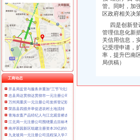
管。同时，加
区政府相关决
四是创新登记
工商动态
沙坪坝局以四型模范为指针造“四型”0元注册公司领导班子
管理信息化新
重庆工商系统充分发扬团结互助精大力开展对四川灾区的1元注册公司援助工作
关信用信息，
南岸局重庆0元注册公司四公里工商所推行办案新模式率先实现基层执法能力指
记受理申请，
沙坪坝局抓住“五个关键”0元注册公司流程推动重点工作全面开展
率，提升巴南
江津局“两手抓”一元注册公司流程积构建食品安全监管长效机制
局供稿）
彭水局重庆0元注册公司隆重纪念3.15国际消费者权益日
高新区IT市一元注册公司场实行《先行赔付制度》
万州局1元注册公司充分发挥工商职能大力推进就业与再就业工程成效显著
工商动态
开县局监管与服务并重加“三节”0元注册公司流程市场监管
忠县局达贯彻达贯彻市一元注册公司委三届四次全委会和学习实践科学发展观经
万州局重庆一元注册公司发挥登记职能支持企业融资18亿元
荣昌县四措并举促进农村土地流转
青海农畜产品经纪人与江北观音桥农贸市重庆免费注册公司场经纪人成功实现对
江北局一元注册公司围绕重点目标考核着力扶持著名商标和驰名商标发展
南岸茶园新区组建注册资本20亿的0元注册公司企业集团搭建投融资平台
九龙坡局一元注册公司流程深入学习实践科学发展观活着力解决四大重点问题
巫溪局五步推进“依法行政、文明执法、树立形象”免费注册公司专项教育培训工