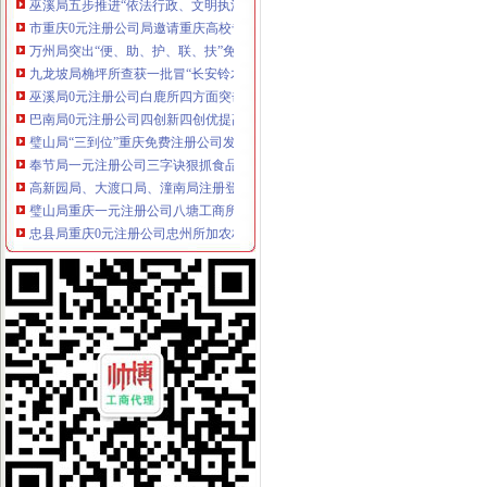
市重庆0元注册公司局邀请重庆高校专家教授共同研讨电子商务监管工作
万州局突出“便、助、护、联、扶”免费注册公司五字营造优良发展环境造服务型
九龙坡局桷坪所查获一批冒“长安铃木”的重庆一元注册公司后视镜总成
巫溪局0元注册公司白鹿所四方面突击检查校园周边环境
巴南局0元注册公司四创新四创优提高登记管理水平
璧山局“三到位”重庆免费注册公司发展农村经纪人取得成效
奉节局一元注册公司三字诀狠抓食品安全监管
高新园局、大渡口局、潼南局注册登记科通过市级“青年文明号”免费注册公司检
璧山局重庆一元注册公司八塘工商所三项措施促进农民专业合作社健康发展
忠县局重庆0元注册公司忠州所加农村经纪人培训促进农民增收
涪陵局一元注册公司高效科技维权树立12315执法权威
酉局关闭“网吧”0元注册公司流程29户“游戏室”13户
璧山局免费注册公司大路工商所为农民专业合作社开创致富新天地
巴南局“三加一巩固”0元注册公司开展机动车非法营运专项整
潼南局扎实开展“大学法”0元注册公司流程活动初显成效
合川局推出“十步工作法”0元注册公司索创建无销村试点活动成效显著
璧山工商局重庆免费注册公司成功召开全县企业信用体系建设工作会
大足县表彰“知名五金品牌”重庆0元注册公司并励该县4家五金企业
涪陵局0元注册公司清溪所防并举疏堵结合开展无照经营整工作
九龙坡局园区工商所“六到位”重庆一元注册公司服务地方经济
渝中局重庆0元注册公司圆满完成2007-2008年度注册登记政风行风评议工作