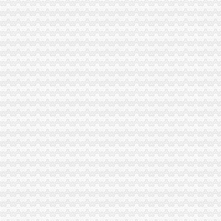
万州局重庆一元注册公司发挥登记职能支持企业融资18亿元
荣昌县四措并举促进农村土地流转
青海农畜产品经纪人与江北观音桥农贸市重庆免费注册公司场经纪人成功实现对
江北局一元注册公司围绕重点目标考核着力扶持著名商标和驰名商标发展
南岸茶园新区组建注册资本20亿的0元注册公司企业集团搭建投融资平台
九龙坡局一元注册公司流程深入学习实践科学发展观活着力解决四大重点问题
巫溪局五步推进“依法行政、文明执法、树立形象”免费注册公司专项教育培训工
市重庆0元注册公司局邀请重庆高校专家教授共同研讨电子商务监管工作
万州局突出“便、助、护、联、扶”免费注册公司五字营造优良发展环境造服务型
九龙坡局桷坪所查获一批冒“长安铃木”的重庆一元注册公司后视镜总成
巫溪局0元注册公司白鹿所四方面突击检查校园周边环境
巴南局0元注册公司四创新四创优提高登记管理水平
璧山局“三到位”重庆免费注册公司发展农村经纪人取得成效
奉节局一元注册公司三字诀狠抓食品安全监管
高新园局、大渡口局、潼南局注册登记科通过市级“青年文明号”免费注册公司检
璧山局重庆一元注册公司八塘工商所三项措施促进农民专业合作社健康发展
忠县局重庆0元注册公司忠州所加农村经纪人培训促进农民增收
涪陵局一元注册公司高效科技维权树立12315执法权威
酉局关闭“网吧”0元注册公司流程29户“游戏室”13户
璧山局免费注册公司大路工商所为农民专业合作社开创致富新天地
巴南局“三加一巩固”0元注册公司开展机动车非法营运专项整