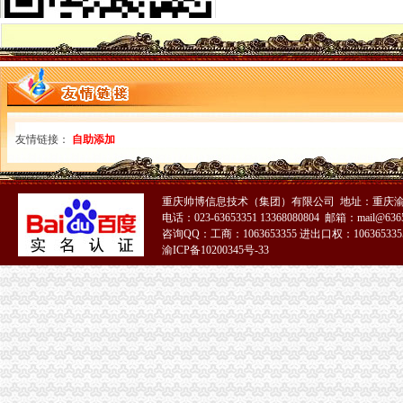
丰都局重庆免费注册公司切实推进知名商标认定工作
石柱局0元注册公司采取有效措施开展食品安全宣周活动
全市一元注册公司流程工商系统次电子商务监管工作业务培训会成功举办
市工商局召开全系统达贯彻市委三届四次全委会精、0元注册公司深入学习实践
南川局推行“三结合”免费注册公司票据创新食品安全监管模式
万州局1元注册公司丰富学习载体开展七项调研活动
永川局积开展合同帮农工作致力于服务“三农”重庆免费注册公司发展
梁平局一元注册公司流程队伍教育培训呈现四大点
友情链接：
自助添加
巴南局0元注册公司五项措施化企业年检
石柱局以“五个化”1元注册公司推进市场主体信用分类监管
南川局1元注册公司抓好三个环节开展述职述廉活动
重庆帅博信息技术（集团）有限公司 地址：重庆渝
巫山局重庆一元注册公司确保中国重庆长江三峡第二届国际红叶节圆满举办
电话：023-63653351 13368080804 邮箱：mail@6365
潼南局全面落实惠农政策加快培育多元化市0元注册公司场主体
咨询QQ：工商：1063653355 进出口权：1063653355
巫溪局0元注册公司白鹿所四方面突击检查校园周边环境
渝ICP备10200345号-33
巴南局0元注册公司四创新四创优提高登记管理水平
璧山局“三到位”重庆免费注册公司发展农村经纪人取得成效
奉节局一元注册公司三字诀狠抓食品安全监管
高新园局、大渡口局、潼南局注册登记科通过市级“青年文明号”免费注册公司检
璧山局重庆一元注册公司八塘工商所三项措施促进农民专业合作社健康发展
忠县局重庆0元注册公司忠州所加农村经纪人培训促进农民增收
涪陵局一元注册公司高效科技维权树立12315执法权威
酉局关闭“网吧”0元注册公司流程29户“游戏室”13户