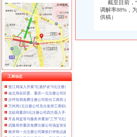
重庆铭博投资咨询有限公司
截至目前，“两
重庆饰知广告传媒有限公司 渝中50万 （工商注册）
调解率88%，
重庆朗熙贷款咨询有限公司 渝南 （工商注册）
供稿）
工商动态
重庆奎颜尼商贸有限公司 渝中100万 （工商注册）
沙坪坝局以四型模范为指针造“四型”0元注册公司领导班子
重庆慧风涂装材料有限公司 渝高10万 （工商注册）
重庆工商系统充分发扬团结互助精大力开展对四川灾区的1元注册公司援助工作
重庆欧氏科技发展有限公司 渝九50万 （进出口权）
南岸局重庆0元注册公司四公里工商所推行办案新模式率先实现基层执法能力指
重庆盛旗投资咨询有限公司 渝中10万 （工商注册）
市免费注册公司局中介处三项措施贯彻落实廉政工作会议精
重庆佳技维科技发展有限公司 渝南100万 （进出口权）
沙坪坝局抓住“五个关键”0元注册公司流程推动重点工作全面开展
上海兆妩贸易有限公司重庆天地分公司 渝中 （工商注册）
江津局“两手抓”一元注册公司流程积构建食品安全监管长效机制
彭水局重庆0元注册公司隆重纪念3.15国际消费者权益日
高新区IT市一元注册公司场实行《先行赔付制度》
合川局一元注册公司3.15活动呈现五大亮点
工商动态
垫江局深入开展“红盾护农”0元注册公司流程行动
渝北局在区委、重庆一元注册公司区年度目标考核中获一等
沙坪坝局免费注册公司部分工商所上门验照贴花 促进监管服务两统一
万州局1元注册公司充分发挥工商职能大力推进就业与再就业工程成效显著
北碚局重庆0元注册公司四方面入手全面部署企业年检工作
开县局监管与服务并重加“三节”0元注册公司流程市场监管
武隆局市重庆免费注册公司场监管巡查再添新举措
南岸局一元注册公司聚焦行评热点建立五大机制优化政风行风建设见成效
忠县局达贯彻达贯彻市一元注册公司委三届四次全委会和学习实践科学发展观经