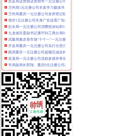
万州局1元注册公司丰富学习载体开展七项调研活动
万州局重庆一元注册公司发挥登记职能支持企业融资18亿元
我市1元注册公司车身广告设置广告画面将止上车窗
彭水局一元注册公司消费投诉站和12315联络站建设初显成效
九龙坡区委副书记潘平到工商分局0元注册公司调研指导工作
武隆局索农资市场“十个一”一元注册公司长效监管机制
开县局重庆一元注册公司实行分层分类培训模式着力提升干部队伍素质
酉局重庆一元注册公司超额完成农村经纪人培训计划
巫溪局一元注册公司流程多措并举化流通领域食品商品安全监管
市局副局长郭翔、重庆0元注册公司副巡视员高印平到沙坪坝局检查指导无证无
南岸区户外广告整进入攻坚阶段
经检总队查处某公司虚报注册资本案
市0元注册公司局机关组织干部职工参观全国廉政文化大型绘画书法巡展
巫溪局市1元注册公司场专管所构筑食品消费安全防护体系
綦江局“四抓”一元注册公司促进“合同帮农”工作
奉节局“三个三”免费注册公司措施进一步开展学习实践科学发展观活动
涪陵区消委夯实七大基础共建“大消委”重庆免费注册公司新格局
梁平局“553”一元注册公司举措深化学习实践活动和消费维权
重庆秋冬品牌服装博览会圆满闭幕
万州局一元注册公司畅通柑橘运销绿通道保护果农合法权益
巫溪局深入达贯彻的一元注册公司十七届三中全会精