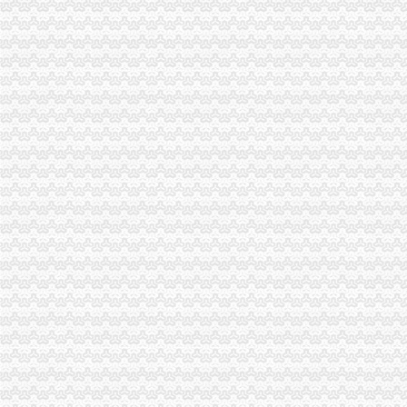
璧山局免费注册公司大路工商所为农民专业合作社开创致富新天地
巴南局“三加一巩固”0元注册公司开展机动车非法营运专项整
潼南局扎实开展“大学法”0元注册公司流程活动初显成效
合川局推出“十步工作法”0元注册公司索创建无销村试点活动成效显著
璧山工商局重庆免费注册公司成功召开全县企业信用体系建设工作会
大足县表彰“知名五金品牌”重庆0元注册公司并励该县4家五金企业
涪陵局0元注册公司清溪所防并举疏堵结合开展无照经营整工作
九龙坡局园区工商所“六到位”重庆一元注册公司服务地方经济
渝中局重庆0元注册公司圆满完成2007-2008年度注册登记政风行风评议工作
工商动态
沙坪坝局以四型模范为指针造“四型”0元注册公司领导班子
重庆工商系统充分发扬团结互助精大力开展对四川灾区的1元注册公司援助工作
南岸局重庆0元注册公司四公里工商所推行办案新模式率先实现基层执法能力指
市免费注册公司局中介处三项措施贯彻落实廉政工作会议精
沙坪坝局抓住“五个关键”0元注册公司流程推动重点工作全面开展
江津局“两手抓”一元注册公司流程积构建食品安全监管长效机制
彭水局重庆0元注册公司隆重纪念3.15国际消费者权益日
高新区IT市一元注册公司场实行《先行赔付制度》
合川局一元注册公司3.15活动呈现五大亮点
垫江局深入开展“红盾护农”0元注册公司流程行动
渝北局在区委、重庆一元注册公司区年度目标考核中获一等