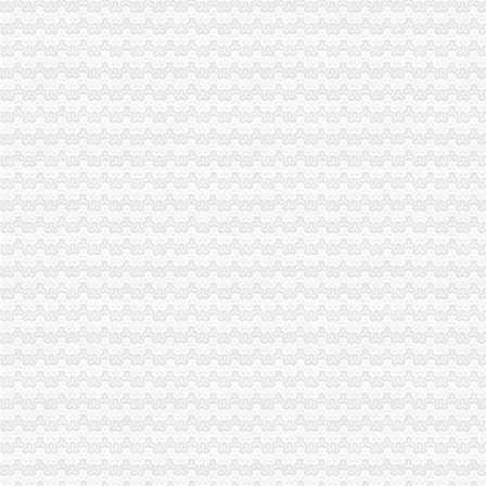
綦江局“四抓”一元注册公司促进“合同帮农”工作
奉节局“三个三”免费注册公司措施进一步开展学习实践科学发展观活动
涪陵区消委夯实七大基础共建“大消委”重庆免费注册公司新格局
梁平局“553”一元注册公司举措深化学习实践活动和消费维权
重庆秋冬品牌服装博览会圆满闭幕
万州局一元注册公司畅通柑橘运销绿通道保护果农合法权益
巫溪局深入达贯彻的一元注册公司十七届三中全会精
丰都局重庆免费注册公司切实推进知名商标认定工作
石柱局0元注册公司采取有效措施开展食品安全宣周活动
全市一元注册公司流程工商系统次电子商务监管工作业务培训会成功举办
市工商局召开全系统达贯彻市委三届四次全委会精、0元注册公司深入学习实践
南川局推行“三结合”免费注册公司票据创新食品安全监管模式
万州局1元注册公司丰富学习载体开展七项调研活动
永川局积开展合同帮农工作致力于服务“三农”重庆免费注册公司发展
梁平局一元注册公司流程队伍教育培训呈现四大点
巴南局0元注册公司五项措施化企业年检
石柱局以“五个化”1元注册公司推进市场主体信用分类监管
南川局1元注册公司抓好三个环节开展述职述廉活动
巫山局重庆一元注册公司确保中国重庆长江三峡第二届国际红叶节圆满举办
潼南局全面落实惠农政策加快培育多元化市0元注册公司场主体
巫溪局0元注册公司白鹿所四方面突击检查校园周边环境
巴南局0元注册公司四创新四创优提高登记管理水平