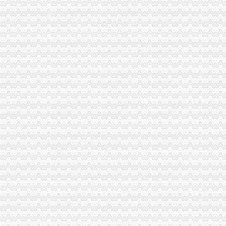
沙坪坝局免费注册公司部分工商所上门验照贴花 促进监管服务两统一
万州局1元注册公司充分发挥工商职能大力推进就业与再就业工程成效显著
北碚局重庆0元注册公司四方面入手全面部署企业年检工作
开县局监管与服务并重加“三节”0元注册公司流程市场监管
武隆局市重庆免费注册公司场监管巡查再添新举措
南岸局一元注册公司聚焦行评热点建立五大机制优化政风行风建设见成效
忠县局达贯彻达贯彻市一元注册公司委三届四次全委会和学习实践科学发展观经
万州局1元注册公司丰富学习载体开展七项调研活动
万州局重庆一元注册公司发挥登记职能支持企业融资18亿元
我市1元注册公司车身广告设置广告画面将止上车窗
彭水局一元注册公司消费投诉站和12315联络站建设初显成效
九龙坡区委副书记潘平到工商分局0元注册公司调研指导工作
武隆局索农资市场“十个一”一元注册公司长效监管机制
开县局重庆一元注册公司实行分层分类培训模式着力提升干部队伍素质
酉局重庆一元注册公司超额完成农村经纪人培训计划
巫溪局一元注册公司流程多措并举化流通领域食品商品安全监管
市局副局长郭翔、重庆0元注册公司副巡视员高印平到沙坪坝局检查指导无证无
南岸区户外广告整进入攻坚阶段
经检总队查处某公司虚报注册资本案
市0元注册公司局机关组织干部职工参观全国廉政文化大型绘画书法巡展
巫溪局市1元注册公司场专管所构筑食品消费安全防护体系