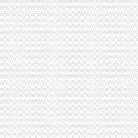
璧山局“三到位”重庆免费注册公司发展农村经纪人取得成效
奉节局一元注册公司三字诀狠抓食品安全监管
高新园局、大渡口局、潼南局注册登记科通过市级“青年文明号”免费注册公司检
璧山局重庆一元注册公司八塘工商所三项措施促进农民专业合作社健康发展
忠县局重庆0元注册公司忠州所加农村经纪人培训促进农民增收
涪陵局一元注册公司高效科技维权树立12315执法权威
酉局关闭“网吧”0元注册公司流程29户“游戏室”13户
璧山局免费注册公司大路工商所为农民专业合作社开创致富新天地
巴南局“三加一巩固”0元注册公司开展机动车非法营运专项整
潼南局扎实开展“大学法”0元注册公司流程活动初显成效
合川局推出“十步工作法”0元注册公司索创建无销村试点活动成效显著
璧山工商局重庆免费注册公司成功召开全县企业信用体系建设工作会
大足县表彰“知名五金品牌”重庆0元注册公司并励该县4家五金企业
涪陵局0元注册公司清溪所防并举疏堵结合开展无照经营整工作
九龙坡局园区工商所“六到位”重庆一元注册公司服务地方经济
渝中局重庆0元注册公司圆满完成2007-2008年度注册登记政风行风评议工作