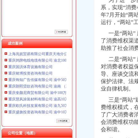
为了进一步健
系，实现“消费
年7月开始“两
运行，“两站”
一是“两站”
了消费维权渠
成功案例
助推了社会消
重庆鸽牌电线电缆有限公司 渝北10010万 (进出口权)
二是“两站” 
重庆国洪体育设施有限公司
对消费者权益
重庆铭博投资咨询有限公司
导、座谈交流
重庆饰知广告传媒有限公司 渝中50万 （工商注册）
保护法律、法
重庆朗熙贷款咨询有限公司 渝南 （工商注册）
重庆奎颜尼商贸有限公司 渝中100万 （工商注册）
业自律机制。
重庆慧风涂装材料有限公司 渝高10万 （工商注册）
三是“两站”
重庆欧氏科技发展有限公司 渝九50万 （进出口权）
费维权模式，在
重庆盛旗投资咨询有限公司 渝中10万 （工商注册）
重庆佳技维科技发展有限公司 渝南100万 （进出口权）
了广大消费者
上海兆妩贸易有限公司重庆天地分公司 渝中 （工商注册）
会消费维权功
重庆鸽牌电线电缆有限公司 渝北10010万 (进出口权)
会和谐。
重庆国洪体育设施有限公司
公司位置（地图）