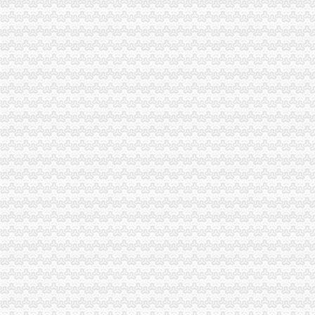
我市一元注册公司企业信用体系建设成员单位已增至36个
合川区个村级“合同帮农指导站”免费注册公司正式挂牌运行
永川局多管齐下推进“四化”一元注册公司流程建设
綦江局0元注册公司突出五项重点认真做好维稳工作
荣昌县9类69种产品未使用电子监管码将退出主要流通渠道
单衍华副局长分别到合川、0元注册公司流程北碚、忠县、丰都和南川局督查调
谭世贤副巡视员分别到涪陵、一元注册公司流程武隆、黔江、石柱、万州、长寿
大足局重庆一元注册公司六举措扎实开展保护奥林匹克标志专有权专项整行动
渝中区外资企业注册登记年检工作进展有序
市1元注册公司局机关积开展2008年节能宣周活动
经开区局0元注册公司三项措施抓好守重企业推荐考评工作
璧山局一元注册公司流程积备战信息化知识竞赛活动
江北局重庆免费注册公司唐家沱工商所积索服务地区经济新思路
沙坪坝局推行“四卡”一元注册公司流程制度努力提升“光工商”形象
丰都局重庆免费注册公司创新举措增干部履职能力
南川局0元注册公司与地方配合共促企业发展
南岸局免费注册公司六项措施化执法办案工作取得明显效果
綦江局加干部队伍建设 努力造“四型”0元注册公司流程工商