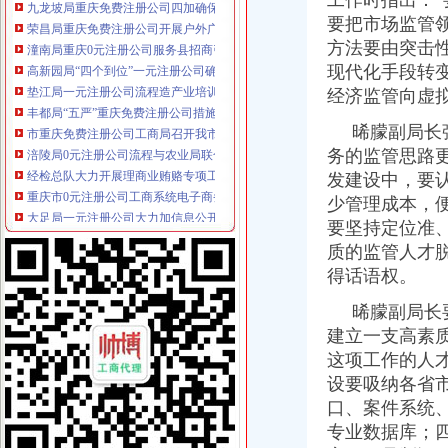
工作时指出：
荣昌局重庆免费注册公司开展户外广告整见成效
要把市场监管
潼南局重庆0元注册公司服务县招商引资工作再添新招
方法要由突击
高新园局“四个到位”一元注册公司确保食品安全
现代化手段转
垫江局一元注册公司流程造产业培训农村经纪人
经济监管向虚
丰都局“五严”重庆免费注册公司措施维护蚕茧收购市场秩序
市重庆免费注册公司工商局召开我市工商系统电子商务监管座谈会
晞朦副局长强
涪陵局0元注册公司流程与农业局联合出台措施规范农民专业合作社登记工作
务的监管思路
经检总队大力开展理商业贿赂专项工作成效明显
发建设中，要
重庆市0元注册公司工商系统电子商务监管座谈会在渝中分局召开
大足局一元注册公司大力加信息公开工作
少管理成本，
垫江局一元注册公司流程开展奥林匹克专用标志保护效果明显
要坚持定位准
市0元注册公司局发出通知止利用震救灾名义发布商业广告
质的监管人才
市0元注册公司流程局12315综合指挥调度中心5月份受理况
得话语权。
璧山局积贯彻周伯华局长视察该局时提出的一元注册公司工作要求
潼南局0元注册公司流程积服务企业树立商标品牌意识
晞朦副局长要
沙坪坝局重庆0元注册公司构建五项机制保护注册商标专用权
建立一支高素
奉节局六措并举抓好奥运火炬在我市递期间的0元注册公司信访稳定工作
这项工作的人
巫溪局1元注册公司采取三措施开展保密自查工作
设要吸纳各省
梁平局“四举措”1元注册公司切实维护蚕茧收购市场秩序
口、案件系统
沙坪坝局重庆0元注册公司推行三类行政指导 在监管方式上实现新突破
专业数据库；
经开区局推行“档案预约查询”一元注册公司流程新举措