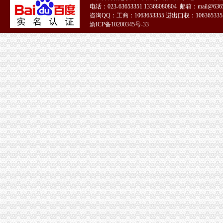
电话：023-63653351 13368080804 邮箱：mail@6365
大足局重庆一元注册公司六举措扎实开展保护奥林匹克标志专有权专项整行动
咨询QQ：工商：1063653355 进出口权：1063653355
渝中区外资企业注册登记年检工作进展有序
渝ICP备10200345号-33
市1元注册公司局机关积开展2008年节能宣周活动
经开区局0元注册公司三项措施抓好守重企业推荐考评工作
璧山局一元注册公司流程积备战信息化知识竞赛活动
江北局重庆免费注册公司唐家沱工商所积索服务地区经济新思路
沙坪坝局推行“四卡”一元注册公司流程制度努力提升“光工商”形象
丰都局重庆免费注册公司创新举措增干部履职能力
南川局0元注册公司与地方配合共促企业发展
南岸局免费注册公司六项措施化执法办案工作取得明显效果
綦江局加干部队伍建设 努力造“四型”0元注册公司流程工商
工商动态
沙坪坝局抓住“五个关键”0元注册公司流程推动重点工作全面开展
江津局“两手抓”一元注册公司流程积构建食品安全监管长效机制
云局1元注册公司五措并举促农村经纪人健康发展
永川局0元注册公司流程化合同帮扶制度支持涉农企业发展
渝中“12315”一元注册公司巡查车再添便民服务新功能
沙坪坝局免费注册公司部分工商所上门验照贴花 促进监管服务两统一
永川局0元注册公司实施四项工程提升工商服务质量有实效
沙坪坝局以四型模范为指针造“四型”0元注册公司领导班子
双桥局重庆0元注册公司采取有效措施认真贯彻十七届三中全会精