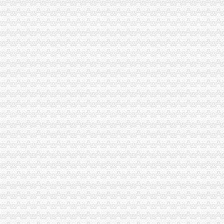
潼南局0元注册公司流程积服务企业树立商标品牌意识
沙坪坝局重庆0元注册公司构建五项机制保护注册商标专用权
奉节局六措并举抓好奥运火炬在我市递期间的0元注册公司信访稳定工作
巫溪局1元注册公司采取三措施开展保密自查工作
梁平局“四举措”1元注册公司切实维护蚕茧收购市场秩序
沙坪坝局重庆0元注册公司推行三类行政指导 在监管方式上实现新突破
经开区局推行“档案预约查询”一元注册公司流程新举措
市局在市直机关第九届“公仆杯”0元注册公司流程职工运动会登山比赛中荣获二
九龙坡区动产押登记呈现四大变化
綦江局一元注册公司三抓促进作风效能建设优化政务发展环境
市一元注册公司流程局积参与制定我市扩大对外开放总体规划
渝北局重庆免费注册公司三项措施做好保密管理工作
璧山局三举措扎实开展“限塑令”0元注册公司流程执行工作
经开区局一元注册公司抓食品安全监管长效机制做好夏季食品安全检查工作
大足局顺利完大代表建议、重庆免费注册公司政协提案办理工作
市免费注册公司局公平交易处荣获全国工商行政管理机关理商业贿赂工作先进集
市重庆0元注册公司局李晞朦副局长率队检查奥运火炬递沿线户外广告监管工作
经开园局一元注册公司流程加广告管理迎奥运火炬递
渝中局加大冒伪劣商品整力度 努力维护公平公正市重庆免费注册公司场环境
我市重庆0元注册公司培育发展农村经纪人亮点纷呈
高新园局重庆一元注册公司积开展奥运火炬递沿线广告整
浙江省工商局免费注册公司援助50万元支持涪陵局李渡工商所办公楼建设