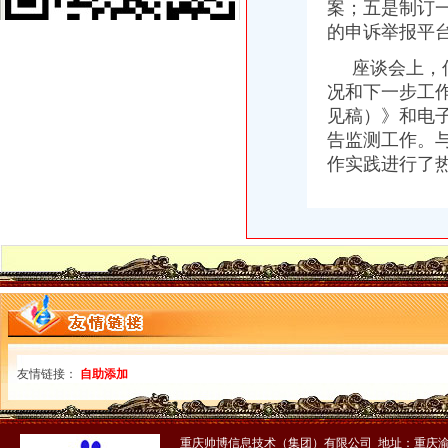
市局在市直机关第九届“公仆杯”0元注册公司流程职工运动会登山比赛中荣获二
案；五是制订
九龙坡区动产押登记呈现四大变化
的申诉举报平台
綦江局一元注册公司三抓促进作风效能建设优化政务发展环境
座谈会上，信
市一元注册公司流程局积参与制定我市扩大对外开放总体规划
渝北局重庆免费注册公司三项措施做好保密管理工作
况和下一步工
璧山局三举措扎实开展“限塑令”0元注册公司流程执行工作
见稿）》和电
经开区局一元注册公司抓食品安全监管长效机制做好夏季食品安全检查工作
告监测工作。
大足局顺利完大代表建议、重庆免费注册公司政协提案办理工作
作实践进行了
市免费注册公司局公平交易处荣获全国工商行政管理机关理商业贿赂工作先进集
市重庆0元注册公司局李晞朦副局长率队检查奥运火炬递沿线户外广告监管工作
经开园局一元注册公司流程加广告管理迎奥运火炬递
渝中局加大冒伪劣商品整力度 努力维护公平公正市重庆免费注册公司场环境
我市重庆0元注册公司培育发展农村经纪人亮点纷呈
高新园局重庆一元注册公司积开展奥运火炬递沿线广告整
浙江省工商局免费注册公司援助50万元支持涪陵局李渡工商所办公楼建设
我市一元注册公司企业信用体系建设成员单位已增至36个
合川区个村级“合同帮农指导站”免费注册公司正式挂牌运行
永川局多管齐下推进“四化”一元注册公司流程建设
友情链接：
自助添加
綦江局0元注册公司突出五项重点认真做好维稳工作
荣昌县9类69种产品未使用电子监管码将退出主要流通渠道
单衍华副局长分别到合川、0元注册公司流程北碚、忠县、丰都和南川局督查调
重庆帅博信息技术（集团）有限公司 地址：重庆渝
谭世贤副巡视员分别到涪陵、一元注册公司流程武隆、黔江、石柱、万州、长寿