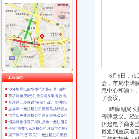
工商动态
沙坪坝局抓住“五个关键”0元注册公司流程推动重点工作全面开展
江津局“两手抓”一元注册公司流程积构建食品安全监管长效机制
云局1元注册公司五措并举促农村经纪人健康发展
永川局0元注册公司流程化合同帮扶制度支持涉农企业发展
渝中“12315”一元注册公司巡查车再添便民服务新功能
沙坪坝局免费注册公司部分工商所上门验照贴花 促进监管服务两统一
6月6日，市
永川局0元注册公司实施四项工程提升工商服务质量有实效
工商动态
会，市局李晞
沙坪坝局以四型模范为指针造“四型”0元注册公司领导班子
息中心和渝中
双桥局重庆0元注册公司采取有效措施认真贯彻十七届三中全会精
巫溪局五步推进“依法行政、文明执法、树立形象”免费注册公司专项教育培训工
了会议。
忠县局一元注册公司流程乌杨所设立食品咨询投诉点到企业
晞朦副局长指
市重庆免费注册公司局副巡视员高印平到高新区局检查指导工作
程碑意义。经
铜梁局化保障开展乳品市一元注册公司流程场清理整有实效
停收“两费”0元注册公司月我市个体新发展数大幅增长
担起电子商务
梁平局严把“四关”一元注册公司流程化成品油市场监管
最近到重庆看
九龙坡局重庆免费注册公司四加确保花博会顺利开幕