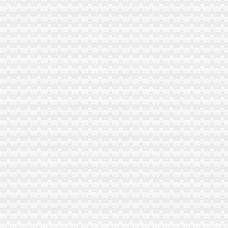
巫溪局五步推进“依法行政、文明执法、树立形象”免费注册公司专项教育培训工
忠县局一元注册公司流程乌杨所设立食品咨询投诉点到企业
市重庆免费注册公司局副巡视员高印平到高新区局检查指导工作
铜梁局化保障开展乳品市一元注册公司流程场清理整有实效
停收“两费”0元注册公司月我市个体新发展数大幅增长
梁平局严把“四关”一元注册公司流程化成品油市场监管
九龙坡局重庆免费注册公司四加确保花博会顺利开幕
荣昌局重庆免费注册公司开展户外广告整见成效
潼南局重庆0元注册公司服务县招商引资工作再添新招
高新园局“四个到位”一元注册公司确保食品安全
垫江局一元注册公司流程造产业培训农村经纪人
丰都局“五严”重庆免费注册公司措施维护蚕茧收购市场秩序
市重庆免费注册公司工商局召开我市工商系统电子商务监管座谈会
涪陵局0元注册公司流程与农业局联合出台措施规范农民专业合作社登记工作
经检总队大力开展理商业贿赂专项工作成效明显
重庆市0元注册公司工商系统电子商务监管座谈会在渝中分局召开
大足局一元注册公司大力加信息公开工作
垫江局一元注册公司流程开展奥林匹克专用标志保护效果明显
市0元注册公司局发出通知止利用震救灾名义发布商业广告
市0元注册公司流程局12315综合指挥调度中心5月份受理况
璧山局积贯彻周伯华局长视察该局时提出的一元注册公司工作要求