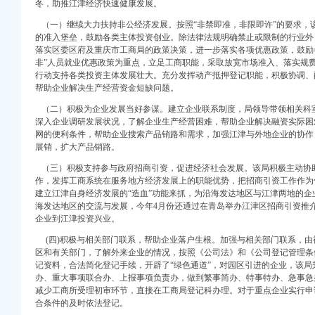
冬，助推江津经济快速健康发展。
（一）继续大力扶持非公经济发展。按照“非禁即准，非限即许”的要求，
的准入堡垒，鼓励各类主体投资创业。除法律法规明确禁止或限制的行业外
落实区委区府及重庆市工商局的政策决策，进一步落实各项优惠政策，鼓励
非”人员就业优惠政策为重点，立足工商职能，采取放宽市场准入、落实规
重点工作全面开展
行动支持各类投资主体发展壮大。充分发挥动产抵押登记职能，积极协调、
质量有实效
帮助企业解决生产经营资金短缺问题。
司领导班子
区局检查指导工作
（二）积极为企业发展当好参谋。建立企业联系制度，局领导带领相关科
深入企业调研发展状况，了解企业生产经营困难，帮助企业解决融资实际困
川灾区的1元注册公司援助工作
网的便利条件，帮助企业搜索产品销路和需求，加强江津与外地企业的协作
震救灾
展销，扩大产品销路。
游市场管理见成效
档升级
（三）积极支持参与政府招商引资，促进经济社会发展。该局积极主动协
作，发挥工商系统在服务地方经济发展上的职能优势，把招商引资工作作为促
建立江津自身经济发展的“造血”功能来抓，为沿海发达地区与江津两地的
整非煤矿山
海发达地区的交流与发展，今年4月份还通过在青岛举办江津区招商引资推
想、扩大开放”大讨论活动
企业到江津投资兴业。
新模式率先实现基层执法能力指标
(四)积极与相关部门联系，帮助企业落户生根。加强与相关部门联系，由
讨论
区和有关部门，了解外来企业的情况，按照《公司法》和《公司登记管理条
重点工作目标管理
记资料，合法简化登记手续，开辟了“绿色通道”，对园区引进的企业，该
政工作会议精
办、重大事项联合办、上报事项负责办，做到繁事简办、特事特办、急事急
价格
减少工商所受理初审环节，直接在工商局登记科办理。对于重点企业实行申
员培训会在渝中局召开
合条件的及时依法登记。