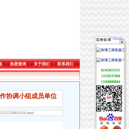
名
执照查询
关于我们
联系我们
02363653351
13320337068
13368080804
作协调小组成员单位
8121215230814518.shtml