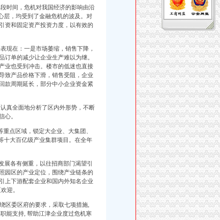
段时间，危机对我国经济的影响由沿
核心层，均受到了金融危机的波及。对
引资和固定资产投资力度，以有效的
表现在：一是市场萎缩，销售下降，
品订单的减少让企业生产难以为继。
产业也受到冲击。楼市的低迷也直接
导致产品价格下滑，销售受阻，企业
回款周期延长，部分中小企业资金紧
认真全面地分析了区内外形势，不断
信心。
”等重点区域，锁定大企业、大集团、
制等十大百亿级产业集群项目。在全年
，发展各有侧重，以往招商部门渴望引
照园区的产业定位，围绕产业链条的
引上下游配套企业和国内外知名企业
区欢迎。
绕区委区府的要求，采取七项措施,
职能支持, 帮助江津企业度过危机寒