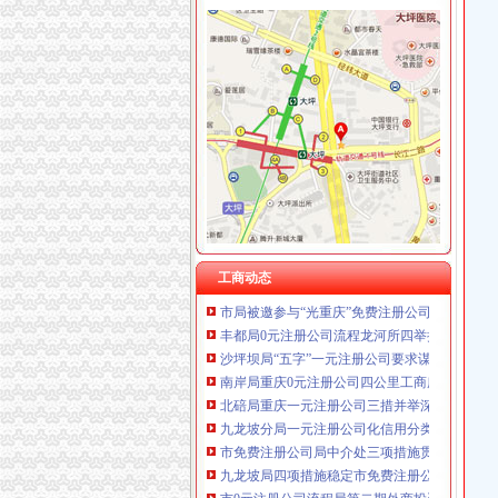
工商动态
沙坪坝局抓住“五个关键”0元注册公司流程推动
永川局0元注册公司实施四项工程提升工商服务
沙坪坝局以四型模范为指针造“四型”0元注册公
市重庆免费注册公司局副巡视员高印平到高新
重庆工商系统充分发扬团结互助精大力开展对四
璧山局0元注册公司组织企向灾区捐赠食品支援
万盛局五项措施加“五一”一元注册公司流程旅
丰都局重庆免费注册公司四字诀促政务信息上
工商动态
市局被邀参与“光重庆”免费注册公司节目访谈
丰都局0元注册公司流程龙河所四举措全面清理
沙坪坝局“五字”一元注册公司要求谋划“解放思
南岸局重庆0元注册公司四公里工商所推行办案
北碚局重庆一元注册公司三措并举深入开展大
九龙坡分局一元注册公司化信用分类监管年度
市免费注册公司局中介处三项措施贯彻落实廉
九龙坡局四项措施稳定市免费注册公司场蔬菜
市0元注册公司流程局第二期外商投资企业联络