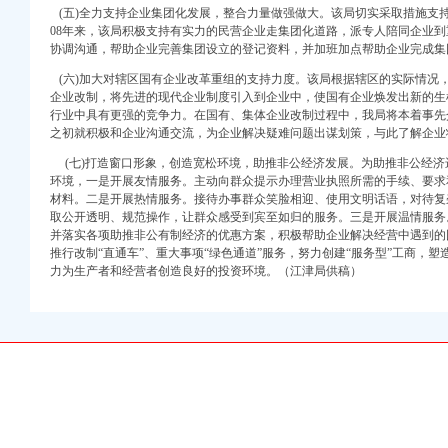
安全监管长效机制
(五)全力支持企业集团化发展，整合力量做强做大。该局切实采取措施支
好科级后备干部推荐工作
08年来，该局积极支持有实力的民营企业走集团化道路，派专人陪同企业
务制度成效显著
协调沟通，帮助企业完善集团设立的登记资料，并加班加点帮助企业完成集
化政务发展环境
(六)加大对辖区国有企业改革重组的支持力度。该局根据辖区的实际情况
”一元注册公司流程
企业改制，将先进的现代企业制度引入到企业中，使国有企业焕发出新的生
律作风建设
行业中具有更强的竞争力。在国有、集体企业改制过程中，我局将本着事先
监管
之初就积极和企业沟通交流，为企业解决疑难问题出谋划策，与此了解企业
程法律示力度
(七)打造窗口形象，创造宽松环境，助推非公经济发展。为助推非公经济
环境，一是开展友情服务。主动向群众提示办理营业执照所需的手续、要求
农业发展
材料。二是开展热情服务。接待办事群众笑脸相迎、使用文明话语，对待复
司流程活动提出要求
取公开透明、规范操作，让群众感受到宾至如归的服务。三是开展温情服务
研食品安全工作
并落实各项助推非公有制经济的优惠方案，积极帮助企业解决经营中遇到的
工作
推行改制“直通车”、重大事项“绿色通道”服务，努力创建“服务型”工商，
力为生产者和经营者创造良好的投资环境。（江津局供稿）
重庆市著名商标”
务对象述职述廉活动成效显著
取得良好效果
培训工作收到实效
州”免费注册公司建设
实行网格化监管责任制度
道工作上台阶
见成效
验收