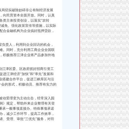
该局切实破除妨碍非公有制经济发展
，向民营资本全面开放。同时，认真
各类主体投资创业，以落实“农转
费减免、强化政策宣传等措施，以实际
配合金融机构为企业搞好抵押贷款，
室负责人，利用到企业回访的机会，
难。同时，充分利用工商企业全国联
，积极推荐江津企业将产品参加外地
助江津区委、区政府抓好招商引资工
进江津经济“加快”和“率先”发展和
企业搭建合作平台，促进三峡库区与沿
介会的形式，积极动员、推荐有实力的
被动受理变为主动出击，经常深入园
例》规定，帮助外来企业整理有关登
局秉承一般事项直接办、特殊事项承诺
办，减少工作环节，提高工作效率，
请、受理、审批“三优先”服务，对符