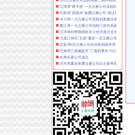
江津局“两手抓”一元注册公司流程积构建食品
巴南局“四坚持”免费注册公司“四注重”认真做
永川局一元注册公司流程创新建立商标战略服
綦江局一元注册公司流程三抓作风效能建设优
江津局积帮助辖区非公经济度过全球经济“寒冬
大渡口局化“五抓”重庆一元注册公司加机关纪
忠县局0元注册公司忠州所四措并举化食品安全
巴南局三措施提升“三鹿奶事件”0元注册公司流
长寿区家公司成立
万州局重庆免费注册公司出台新举措促进订单
市局局长王元楷对 “守合同重信用”0元注册公
市0元注册公司流程局副巡视员谭世贤到云局调
市免费注册公司局副巡视员谭世贤到万州调研
市局新认定“工农”1元注册公司等37件商标为“
南岸局一元注册公司五字工作法开展向监管服
璧山局重庆免费注册公司执行个体核名新规则
酉局免费注册公司加部门配合开展就业再就业
万州局充分发挥职能优化软环境助推“500亿万
开县局创新市0元注册公司流程场监管机制全面
巫溪局“五提升”0元注册公司流程扎实推进宣报
垫江局一元注册公司八措施助推非公经济发展
奉节局顺利通过市1元注册公司级文明单位复查