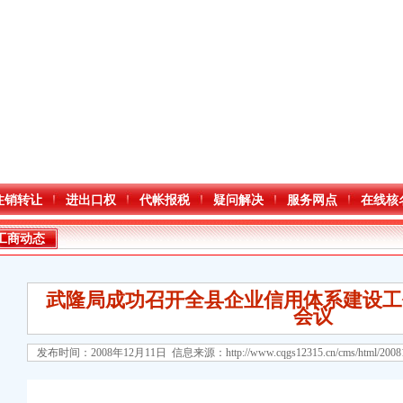
注销转让
进出口权
代帐报税
疑问解决
服务网点
在线核
工商动态
武隆局成功召开全县企业信用体系建设工
会议
发布时间：2008年12月11日 信息来源：
http://www.cqgs12315.cn/cms/html/200
口权)