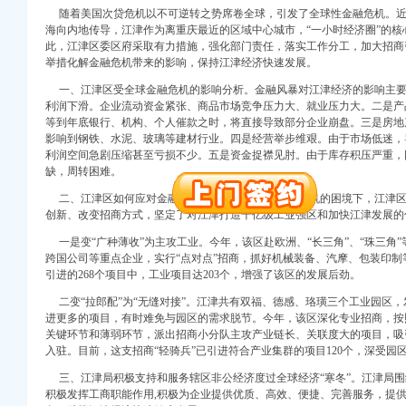
随着美国次贷危机以不可逆转之势席卷全球，引发了全球性金融危机。近
册）
海向内地传导，江津作为离重庆最近的区域中心城市，“一小时经济圈”的
此，江津区委区府采取有力措施，强化部门责任，落实工作分工，加大招商
册）
举措化解金融危机带来的影响，保持江津经济快速发展。
册）
一、江津区受全球金融危机的影响分析。金融风暴对江津经济的影响主要
权）
利润下滑。企业流动资金紧张、商品市场竞争压力大、就业压力大。二是产
册）
等到年底银行、机构、个人催款之时，将直接导致部分企业崩盘。三是房地
出口权）
影响到钢铁、水泥、玻璃等建材行业。四是经营举步维艰。由于市场低迷，
利润空间急剧压缩甚至亏损不少。五是资金捉襟见肘。由于库存积压严重，
工商注册）
缺，周转困难。
口权)
二、江津区如何应对金融危机的浪潮。在全球金融危机的困境下，江津区
创新、改变招商方式，坚定了对江津打造千亿级工业强区和加快江津发展的
册）
一是变“广种薄收”为主攻工业。今年，该区赴欧洲、“长三角”、“珠三角
跨国公司等重点企业，实行“点对点”招商，抓好机械装备、汽摩、包装印
册）
引进的268个项目中，工业项目达203个，增强了该区的发展后劲。
册）
二变“拉郎配”为“无缝对接”。江津共有双福、德感、珞璜三个工业园区
权）
进更多的项目，有时难免与园区的需求脱节。今年，该区深化专业招商，按
册）
关键环节和薄弱环节，派出招商小分队主攻产业链长、关联度大的项目，吸
出口权）
入驻。目前，这支招商“轻骑兵”已引进符合产业集群的项目120个，深受园
工商注册）
三、江津局积极支持和服务辖区非公经济度过全球经济“寒冬”。江津局围
积极发挥工商职能作用,积极为企业提供优质、高效、便捷、完善服务，提供